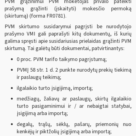
PVM grąžinimui PVM mokėtojas privalo pateikti
prašymą grąžinti (įskaityti) mokesčio permoką
(skirtumą) (forma FR0781).
PVM skirtumo susidarymui pagrįsti be nurodytojo
prašymo VMI gali paprašyti kitų dokumentų, iš kurių
galima spręsti apie susidariusias prielaidas grąžinti PVM
skirtumą. Tai galėtų būti dokumentai, patvirtinantys:
0 proc. PVM tarifo taikymo pagrįstumą;
PVMĮ 58 str. 1 d. 2 punkte nurodytų prekių tiekimą
ir paslaugų teikimą;
ilgalaikio turto įsigijimą, importą;
medžiagų, žaliavų ar paslaugų, skirtų ilgalaikio
turto pasigaminimui ir / ar nebaigtai statybai,
įsigijimą arba importą;
degalų, trąšų, sėklų, pašarų, priemonių nuo
kenkėjų ir piktžolių įsigijimą arba importą;