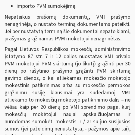
importo PVM sumokėjimą.
Nepateikus prašomų dokumentų, VMI prašymo
nenagrinėja, o nustato terminą dokumentams pateikti.
Jei per nustatytą terminą šie dokumentai nepateikiami,
prašymas grąžinamas PVM mokėtojui nenagrinėtas.
Pagal Lietuvos Respublikos mokesčių administravimo
įstatymo 87 str. 7 ir 12 dalies nuostatas VMI privalo
PVM mokėtojui PVM skirtumą (jo likutį) grąžinti per 30
dienų po rašytinio prašymo grąžinti PVM skirtumą
gavimo dienos, o kai atliekamas mokesčio mokėtojo
mokestinis patikrinimas arba su mokesčio permokos
grąžinimu susiję klausimai yra sudedamoji VMI
atliekamo to mokesčių mokėtojo patikrinimo dalis – ne
vėliau kaip per 20 dienų po VMI sprendimo pagal kurį
mokesčių mokėtojui naujai apskaičiuojamas ir
nurodomas sumokėti mokestis ir / ar su juo susijusios
sumos (jei pažeidimų nenustatyta, - pažymos apie tai),