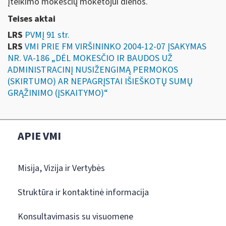
įteikimo mokesčių mokėtojui dienos.
Teises aktai
LRS
PVMĮ 91 str.
LRS
VMI PRIE FM VIRŠININKO 2004-12-07 ĮSAKYMAS
NR. VA-186 „DĖL MOKESČIO IR BAUDOS UŽ
ADMINISTRACINĮ NUSIŽENGIMĄ PERMOKOS
(SKIRTUMO) AR NEPAGRĮSTAI IŠIEŠKOTŲ SUMŲ
GRĄŽINIMO (ĮSKAITYMO)“
APIE VMI
Misija, Vizija ir Vertybės
Struktūra ir kontaktinė informacija
Konsultavimasis su visuomene