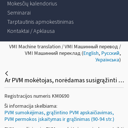
Mokesčių kalendorius
Seminarai
Tarptautinis apmokestinimas
Kontaktai / Apklausa
VMI Machine translation / VMI Машинный перевод /
VMI Машинний переклад (
English
,
Русский
,
Українська
)
Ar PVM mokėtojas, norėdamas susigrąžinti PVM, privalo pateikti prašymą?
Registracijos numeris KM0690
Ši informacija skelbiama:
PVM sumokėjimas, grąžintino PVM apskaičiavimas,
PVM permokos įskaitymas ir grąžinimas (90-94 str.)