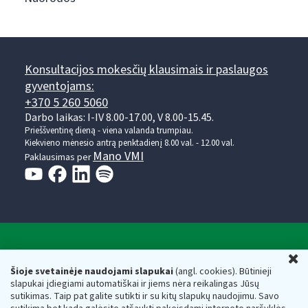
Konsultacijos mokesčių klausimais ir paslaugos
gyventojams:
+370 5 260 5060
Darbo laikas: I-IV 8.00-17.00, V 8.00-15.45.
Prieššventinę dieną - viena valanda trumpiau.
Kiekvieno mėnesio antrą penktadienį 8.00 val. - 12.00 val.
Mano VMI
Paklausimas per
Valstybinė mokesčių inspekcija prie Lietuvos
U
Respublikos finansų ministerijos
Šioje svetainėje naudojami slapukai
(angl. cookies). Būtinieji
slapukai įdiegiami automatiškai ir jiems nėra reikalingas Jūsų
Biudžetinė įstaiga. Juridinio asmens kodas — 188659752,
sutikimas. Taip pat galite sutikti ir su kitų slapukų naudojimu. Savo
adresas: Vasario 16-osios g. 14, 01107 Vilnius, Lietuva, el.paštas: