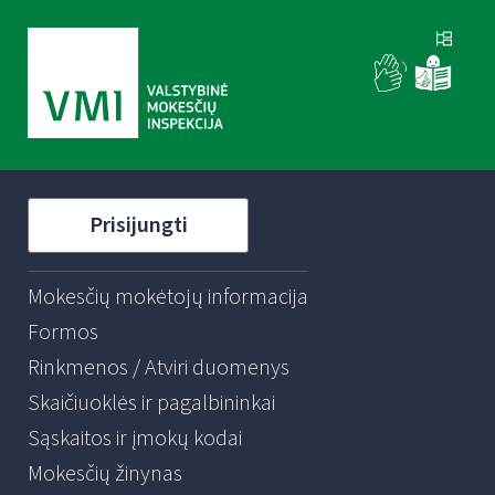
Prisijungti
Mokesčių mokėtojų informacija
Formos
Rinkmenos / Atviri duomenys
Skaičiuoklės ir pagalbininkai
Sąskaitos ir įmokų kodai
Mokesčių žinynas