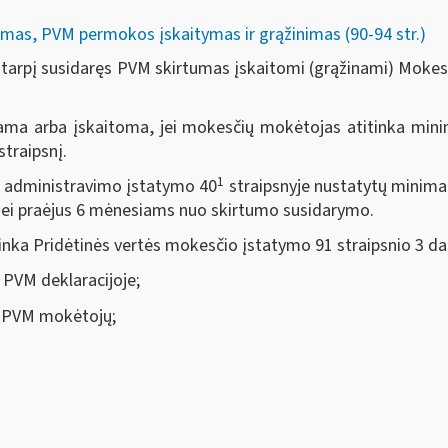
mas, PVM permokos įskaitymas ir grąžinimas (90-94 str.)
tarpį susidaręs PVM skirtumas įskaitomi (grąžinami) Moke
ma arba įskaitoma, jei mokesčių mokėtojas atitinka mini
straipsnį.
1
 administravimo įstatymo 40
straipsnyje nustatytų minima
 nei praėjus 6 mėnesiams nuo skirtumo susidarymo.
inka Pridėtinės vertės mokesčio įstatymo 91 straipsnio 3 da
PVM deklaracijoje;
š PVM mokėtojų;