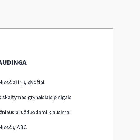
AUDINGA
kesčiai ir jų dydžiai
siskaitymas grynaisiais pinigais
žniausiai užduodami klausimai
kesčių ABC