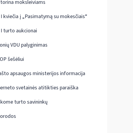
ktorina moksleiviams
I kviečia į „Pasimatymą su mokesčiais“
I turto aukcionai
onių VDU palyginimas
OP šešėliui
ašto apsaugos ministerijos informacija
terneto svetainės atitikties paraiška
škome turto savininkų
orodos