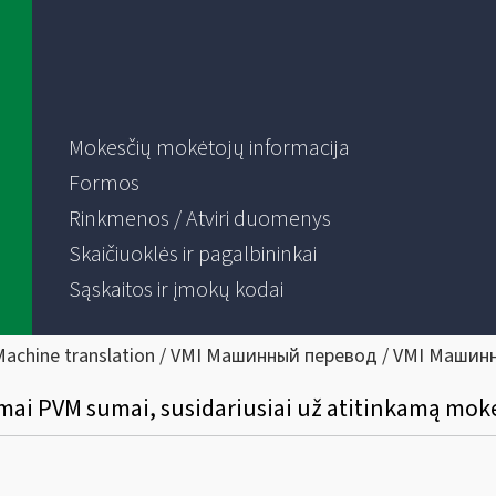
Mokesčių mokėtojų informacija
Formos
Rinkmenos / Atviri duomenys
Skaičiuoklės ir pagalbininkai
Sąskaitos ir įmokų kodai
Machine translation / VMI Машинный перевод / VMI Машин
mai PVM sumai, susidariusiai už atitinkamą moke