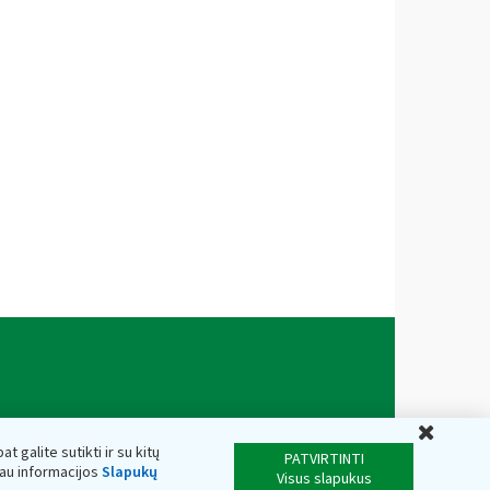
Uždar
t galite sutikti ir su kitų
PATVIRTINTI
iau informacijos
Slapukų
Visus slapukus