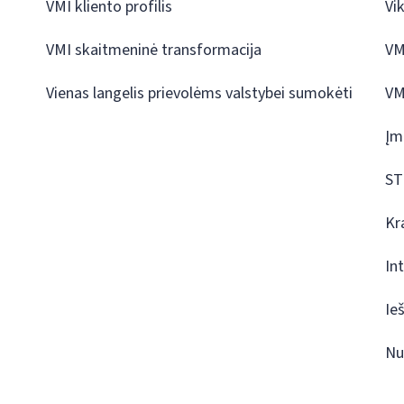
VMI kliento profilis
Vi
VMI skaitmeninė transformacija
VM
Vienas langelis prievolėms valstybei sumokėti
VM
Įm
ST
Kr
In
Ie
Nu