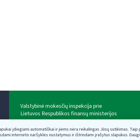
Valstybinė mokesčių inspekcija prie
Lietuvos Respublikos finansų ministerijos
Biudžetinė įstaiga. Juridinio asmens kodas — 188659752,
adresas: Vasario 16-osios g. 14, 01107 Vilnius, Lietuva,
lapukai įdiegiami automatiškai ir jiems nėra reikalingas Jūsų sutikimas. Taip pa
el.paštas:
vmi@vmi.lt
, E. pristatymo dėžutės adresas
sdami interneto naršyklės nustatymus ir ištrindami įrašytus slapukus. Daug
188659752