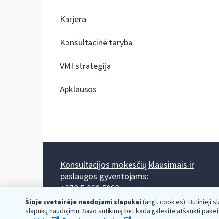
Karjera
Konsultacinė taryba
VMI strategija
Apklausos
Konsultacijos mokesčių klausimais ir
paslaugos gyventojams:
+370 5 260 5060
Darbo laikas: I-IV 8.00-17.00, V 8.00-15.45.
Šioje svetainėje naudojami slapukai
(angl. cookies). Būtinieji s
Prieššventinę dieną - viena valanda trumpiau.
slapukų naudojimu. Savo sutikimą bet kada galėsite atšaukti pakei
Kiekvieno mėnesio antrą penktadienį 8.00 val. - 12.00 val.