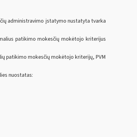
sčių administravimo įstatymo nustatyta tvarka
malius patikimo mokesčių mokėtojo kriterijus
lių patikimo mokesčių mokėtojo kriterijų, PVM
lies nuostatas: