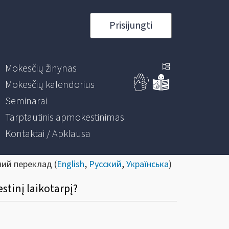
Prisijungti
Mokesčių žinynas
Mokesčių kalendorius
Seminarai
Tarptautinis apmokestinimas
Kontaktai / Apklausa
ний переклад (
English
,
Русский
,
Українська
)
stinį laikotarpį?