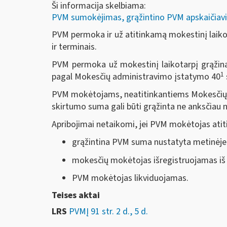
Ši informacija skelbiama:
PVM sumokėjimas, grąžintino PVM apskaičiavi
PVM permoka ir už atitinkamą mokestinį laiko
ir terminais.
PVM permoka už mokestinį laikotarpį grąžina
1
pagal Mokesčių administravimo įstatymo 40
PVM mokėtojams, neatitinkantiems Mokesčių
skirtumo suma gali būti grąžinta ne anksčiau
Apribojimai netaikomi, jei PVM mokėtojas atit
grąžintina PVM suma nustatyta metinėje 
mokesčių mokėtojas išregistruojamas i
PVM mokėtojas likviduojamas.
Teises aktai
LRS
PVMĮ 91 str. 2 d., 5 d.