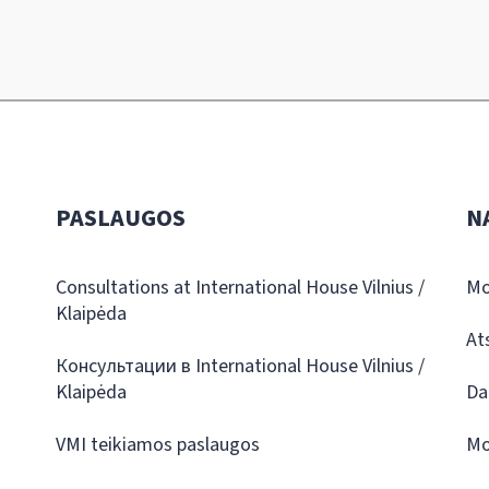
PASLAUGOS
N
Consultations at International House Vilnius /
Mo
Klaipėda
At
Консультации в International House Vilnius /
Klaipėda
Da
VMI teikiamos paslaugos
Mo