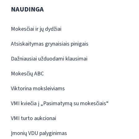
NAUDINGA
Mokesčiai ir jų dydžiai
Atsiskaitymas grynaisiais pinigais
Dažniausiai užduodami klausimai
Mokesčių ABC
Viktorina moksleiviams
VMI kviečia į „Pasimatymą su mokesčiais“
VMI turto aukcionai
Įmonių VDU palyginimas