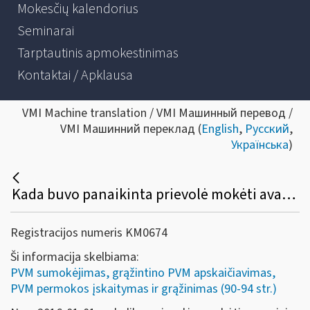
Mokesčių kalendorius
Seminarai
Tarptautinis apmokestinimas
Kontaktai / Apklausa
VMI Machine translation / VMI Машинный перевод /
VMI Машинний переклад (
English
,
Русский
,
Українська
)
Kada buvo panaikinta prievolė mokėti avansinius PVM mokėjimus?
Registracijos numeris KM0674
Ši informacija skelbiama:
PVM sumokėjimas, grąžintino PVM apskaičiavimas,
PVM permokos įskaitymas ir grąžinimas (90-94 str.)