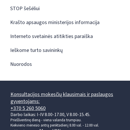
STOP šešėliui
Krašto apsaugos ministerijos informacija
Interneto svetainės atitikties paraiška
Ieškome turto savininkų
Nuorodos
Konsultacijos mokesčių klausimais ir paslaugos
gyventojams:
+370 5 260 5060
Darbo laikas: I-IV 8.00-17.00, V 8.00-15.45.
Prieššventinę dieną - viena valanda trumpiau.
Kiekvieno mėnesio antrą penktadienį 8.00 val. - 12.00 val.