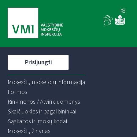
Prisijungti
Mokesčių mokėtojų informacija
Formos
Rinkmenos / Atviri duomenys
Skaičiuoklės ir pagalbininkai
Sąskaitos ir įmokų kodai
Mokesčių žinynas