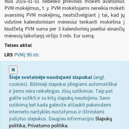
Nuo 2016-01-01 nebeliko prievolės mokėti avansinius
PVM mokėjimus, t. y. PVM mokėtojams nereikia mokėti
avansinių PVM mokėjimų, neatsižvelgiant į tai, kad jų
vidutinė kalendoriniam mėnesiui tenkanti mokėtina į
biudžetą PVM suma per 3 kalendorinių paeiliui einančių
mėnesių laikotarpį viršijo 3 mln. Eur sumą.
Teises aktai
LRS
PVMĮ 90 str.
Uždaryti
Šioje svetainėje naudojami slapukai
(angl.
cookies). Būtinieji slapukai įdiegiami automatiškai
ir jiems nėra reikalingas Jūsų sutikimas. Taip pat
galite sutikti ir su kitų slapukų naudojimu. Savo
sutikimą bet kada galėsite atšaukti pakeisdami
interneto naršyklės nustatymus ir ištrindami
įrašytus slapukus. Daugiau informacijos
Slapukų
politika
;
Privatumo politika.