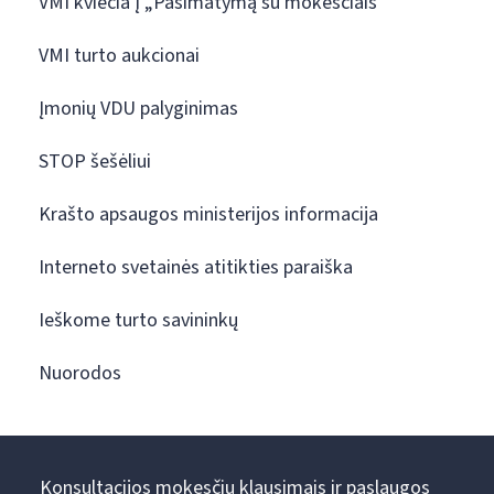
VMI kviečia į „Pasimatymą su mokesčiais“
VMI turto aukcionai
Įmonių VDU palyginimas
STOP šešėliui
Krašto apsaugos ministerijos informacija
Interneto svetainės atitikties paraiška
Ieškome turto savininkų
Nuorodos
Konsultacijos mokesčių klausimais ir paslaugos