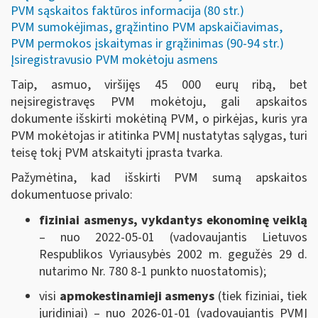
PVM sąskaitos faktūros informacija (80 str.)
PVM sumokėjimas, grąžintino PVM apskaičiavimas,
PVM permokos įskaitymas ir grąžinimas (90-94 str.)
Įsiregistravusio PVM mokėtoju asmens
Taip, asmuo, viršijęs 45 000 eurų ribą, bet
neįsiregistravęs PVM mokėtoju, gali apskaitos
dokumente išskirti mokėtiną PVM, o pirkėjas, kuris yra
PVM mokėtojas ir atitinka PVMĮ nustatytas sąlygas, turi
teisę tokį PVM atskaityti įprasta tvarka.
Pažymėtina, kad išskirti PVM sumą apskaitos
dokumentuose privalo:
fiziniai asmenys, vykdantys ekonominę veiklą
– nuo 2022-05-01 (vadovaujantis Lietuvos
Respublikos Vyriausybės 2002 m. gegužės 29 d.
nutarimo Nr. 780 8-1 punkto nuostatomis);
visi
apmokestinamieji asmenys
(tiek fiziniai, tiek
juridiniai) – nuo 2026-01-01 (vadovaujantis PVMĮ