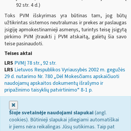
92 str. 4 d.)
Toks PVM išskyrimas yra būtinas tam, jog būtų
užtikrintas sistemos neutralumas ir prekes ar paslaugas
įsigiję apmokestinamieji asmenys, turintys teisę įsigytą
pirkimo PVM įtraukti į PVM atskaitą, galėtų šia savo
teise pasinaudoti.
Teises aktai
LRS
PVMĮ 78 str., 92 str.
LRS
Lietuvos Respublikos Vyriausybės 2002 m. gegužės
29 d. nutarimo Nr. 780 „Dėl Mokesčiams apskaičiuoti
naudojamų apskaitos dokumentų išrašymo ir
pripažinimo taisyklių patvirtinimo“ 8-1 p.
Uždaryti
Šioje svetainėje naudojami slapukai
(angl.
cookies). Būtinieji slapukai įdiegiami automatiškai
ir jiems nėra reikalingas Jūsų sutikimas. Taip pat