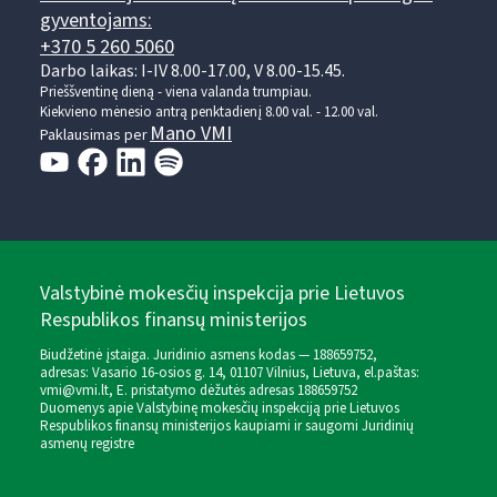
gyventojams:
+370 5 260 5060
Darbo laikas: I-IV 8.00-17.00, V 8.00-15.45.
Prieššventinę dieną - viena valanda trumpiau.
Kiekvieno mėnesio antrą penktadienį 8.00 val. - 12.00 val.
Mano VMI
Paklausimas per
Valstybinė mokesčių inspekcija prie Lietuvos
Respublikos finansų ministerijos
Biudžetinė įstaiga. Juridinio asmens kodas — 188659752,
adresas: Vasario 16-osios g. 14, 01107 Vilnius, Lietuva, el.paštas:
vmi@vmi.lt
, E. pristatymo dėžutės adresas 188659752
Duomenys apie Valstybinę mokesčių inspekciją prie Lietuvos
Respublikos finansų ministerijos kaupiami ir saugomi Juridinių
asmenų registre