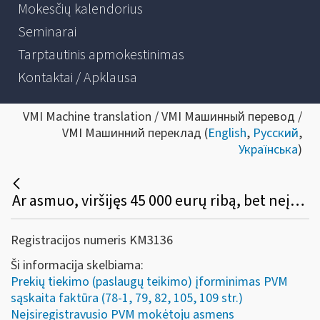
Mokesčių kalendorius
Seminarai
Tarptautinis apmokestinimas
Kontaktai / Apklausa
VMI Machine translation / VMI Машинный перевод /
VMI Машинний переклад (
English
,
Русский
,
Українська
)
Ar asmuo, viršijęs 45 000 eurų ribą, bet neįsiregistravęs PVM mokėtoju, gali (privalo) apskaitos dokumente išskirti PVM, o pirkėjas turi teisę tokį PVM atskaityti įprasta tvarka?
Registracijos numeris KM3136
Ši informacija skelbiama:
Prekių tiekimo (paslaugų teikimo) įforminimas PVM
sąskaita faktūra (78-1, 79, 82, 105, 109 str.)
Neįsiregistravusio PVM mokėtoju asmens