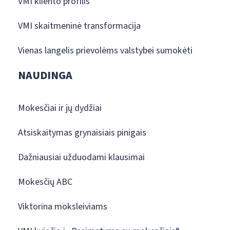
VMI kliento profilis
VMI skaitmeninė transformacija
Vienas langelis prievolėms valstybei sumokėti
NAUDINGA
Mokesčiai ir jų dydžiai
Atsiskaitymas grynaisiais pinigais
Dažniausiai užduodami klausimai
Mokesčių ABC
Viktorina moksleiviams