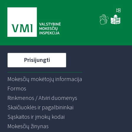
Prisijungti
Mokesčių mokėtojų informacija
Formos
Rinkmenos / Atviri duomenys
Skaičiuoklės ir pagalbininkai
Sąskaitos ir įmokų kodai
Mokesčių žinynas