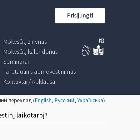
Prisijungti
Mokesčių žinynas
Mokesčių kalendorius
Seminarai
Tarptautinis apmokestinimas
Kontaktai / Apklausa
ний переклад (
English
,
Русский
,
Українська
)
stinį laikotarpį?