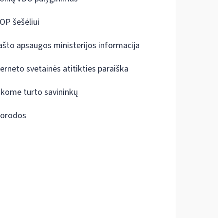
OP šešėliui
ašto apsaugos ministerijos informacija
terneto svetainės atitikties paraiška
škome turto savininkų
orodos