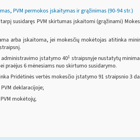
mas, PVM permokos įskaitymas ir grąžinimas (90-94 str.)
tarpį susidaręs PVM skirtumas įskaitomi (grąžinami) Moke
ma arba įskaitoma, jei mokesčių mokėtojas atitinka mini
straipsnį.
1
 administravimo įstatymo 40
straipsnyje nustatytų minima
 nei praėjus 6 mėnesiams nuo skirtumo susidarymo.
inka Pridėtinės vertės mokesčio įstatymo 91 straipsnio 3 da
PVM deklaracijoje;
š PVM mokėtojų;