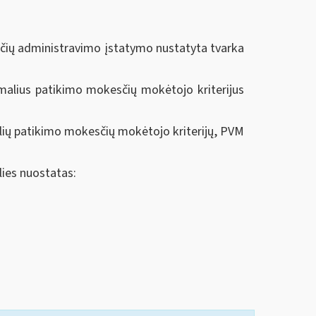
sčių administravimo įstatymo nustatyta tvarka
malius patikimo mokesčių mokėtojo kriterijus
lių patikimo mokesčių mokėtojo kriterijų, PVM
lies nuostatas: