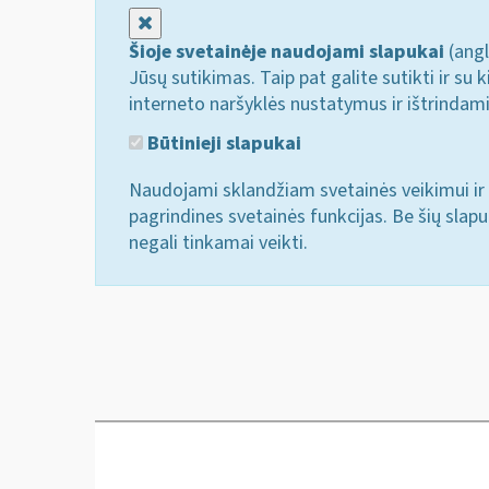
Uždaryti
Šioje svetainėje naudojami slapukai
(angl
Jūsų sutikimas. Taip pat galite sutikti ir s
interneto naršyklės nustatymus ir ištrindam
Būtinieji slapukai
Naudojami sklandžiam svetainės veikimui ir 
pagrindines svetainės funkcijas. Be šių slap
negali tinkamai veikti.