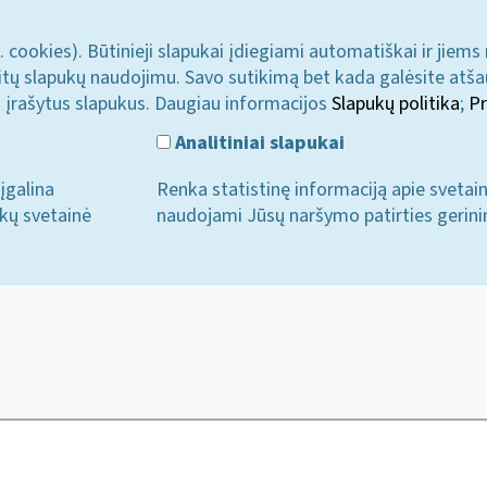
. cookies). Būtinieji slapukai įdiegiami automatiškai ir jiems
u kitų slapukų naudojimu. Savo sutikimą bet kada galėsite atš
i įrašytus slapukus. Daugiau informacijos
Slapukų politika
;
Pr
Analitiniai slapukai
įgalina
Renka statistinę informaciją apie svetai
ukų svetainė
naudojami Jūsų naršymo patirties gerini