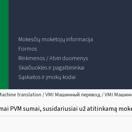
Mokesčių mokėtojų informacija
Formos
Rinkmenos / Atviri duomenys
Skaičiuoklės ir pagalbininkai
Sąskaitos ir įmokų kodai
Machine translation / VMI Машинный перевод / VMI Машин
mai PVM sumai, susidariusiai už atitinkamą moke