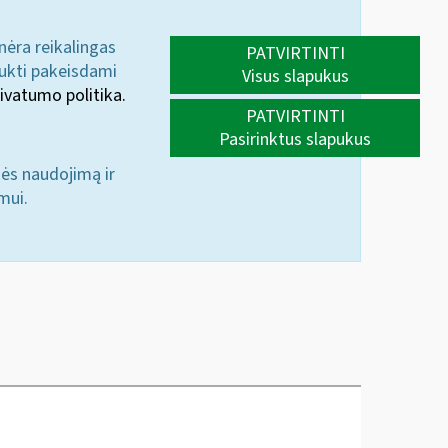
 nėra reikalingas
PATVIRTINTI
aukti pakeisdami
Visus slapukus
ivatumo politika.
PATVIRTINTI
Pasirinktus slapukus
nės naudojimą ir
mui.