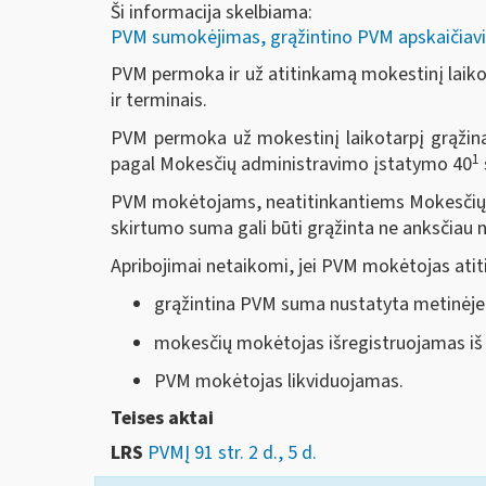
Ši informacija skelbiama:
PVM sumokėjimas, grąžintino PVM apskaičiavi
PVM permoka ir už atitinkamą mokestinį laiko
ir terminais.
PVM permoka už mokestinį laikotarpį grąžina
1
pagal Mokesčių administravimo įstatymo 40
PVM mokėtojams, neatitinkantiems Mokesčių
skirtumo suma gali būti grąžinta ne anksčiau
Apribojimai netaikomi, jei PVM mokėtojas atit
grąžintina PVM suma nustatyta metinėje 
mokesčių mokėtojas išregistruojamas i
PVM mokėtojas likviduojamas.
Teises aktai
LRS
PVMĮ 91 str. 2 d., 5 d.