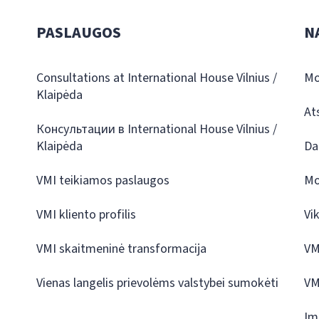
PASLAUGOS
N
Consultations at International House Vilnius /
Mo
Klaipėda
At
Консультации в International House Vilnius /
Klaipėda
Da
VMI teikiamos paslaugos
Mo
VMI kliento profilis
Vi
VMI skaitmeninė transformacija
VM
Vienas langelis prievolėms valstybei sumokėti
VM
Įm