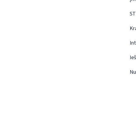
ST
Kr
In
Ie
Nu