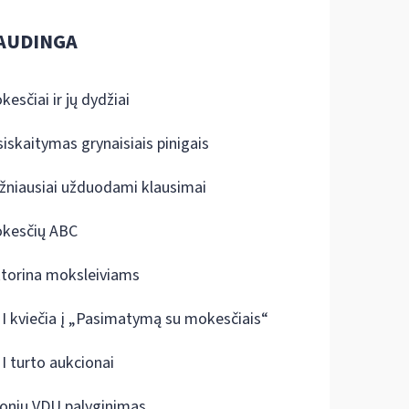
AUDINGA
kesčiai ir jų dydžiai
siskaitymas grynaisiais pinigais
žniausiai užduodami klausimai
kesčių ABC
ktorina moksleiviams
I kviečia į „Pasimatymą su mokesčiais“
I turto aukcionai
onių VDU palyginimas