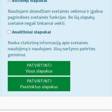
Būtinieji slapukai
Naudojami sklandžiam svetainės veikimui ir įgalina
pagrindines svetainės funkcijas. Be šių slapukų
svetainė negali tinkamai veikti.
Analitiniai slapukai
Renka statistinę informaciją apie svetainės
naudojimą ir naudojami Jūsų naršymo patirties
gerinimui.
PATVIRTINTI
Visus slapukus
PATVIRTINTI
Pasirinktus slapukus