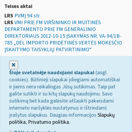
Teises aktai
LRS
PVMĮ 94 str.
LRS
VMI PRIE FM VIRŠININKO IR MUITINĖS
DEPARTAMENTO PRIE FM GENERALINIO
DIREKTORIAUS 2012-10-15 ĮSAKYMAS NR. VA-94/1B-
785 „DĖL IMPORTO PRIDĖTINĖS VERTĖS MOKESČIO
ĮSKAITYMO TAISYKLIŲ PATVIRTINIMO“
Uždaryti
Šioje svetainėje naudojami slapukai
(angl.
cookies). Būtinieji slapukai įdiegiami automatiškai
ir jiems nėra reikalingas Jūsų sutikimas. Taip pat
galite sutikti ir su kitų slapukų naudojimu. Savo
sutikimą bet kada galėsite atšaukti pakeisdami
interneto naršyklės nustatymus ir ištrindami
įrašytus slapukus. Daugiau informacijos
Slapukų
politika
;
Privatumo politika.