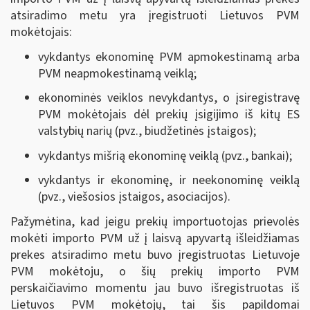
atsiradimo metu yra įregistruoti Lietuvos PVM
mokėtojais:
vykdantys ekonominę PVM apmokestinamą arba
PVM neapmokestinamą veiklą;
ekonominės veiklos nevykdantys, o įsiregistravę
PVM mokėtojais dėl prekių įsigijimo iš kitų ES
valstybių narių (pvz., biudžetinės įstaigos);
vykdantys mišrią ekonominę veiklą (pvz., bankai);
vykdantys ir ekonominę, ir neekonominę veiklą
(pvz., viešosios įstaigos, asociacijos).
Pažymėtina, kad jeigu prekių importuotojas prievolės
mokėti importo PVM už į laisvą apyvartą išleidžiamas
prekes atsiradimo metu buvo įregistruotas Lietuvoje
PVM mokėtoju, o šių prekių importo PVM
perskaičiavimo momentu jau buvo išregistruotas iš
Lietuvos PVM mokėtojų, tai šis papildomai