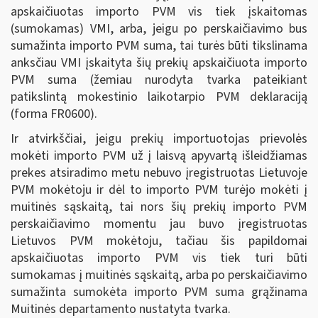
apskaičiuotas importo PVM vis tiek įskaitomas
(sumokamas) VMI, arba, jeigu po perskaičiavimo bus
sumažinta importo PVM suma, tai turės būti tikslinama
anksčiau VMI įskaityta šių prekių apskaičiuota importo
PVM suma (žemiau nurodyta tvarka pateikiant
patikslintą mokestinio laikotarpio PVM deklaraciją
(forma FR0600).
Ir atvirkščiai, jeigu prekių importuotojas prievolės
mokėti importo PVM už į laisvą apyvartą išleidžiamas
prekes atsiradimo metu nebuvo įregistruotas Lietuvoje
PVM mokėtoju ir dėl to importo PVM turėjo mokėti į
muitinės sąskaitą, tai nors šių prekių importo PVM
perskaičiavimo momentu jau buvo įregistruotas
Lietuvos PVM mokėtoju, tačiau šis papildomai
apskaičiuotas importo PVM vis tiek turi būti
sumokamas į muitinės sąskaitą, arba po perskaičiavimo
sumažinta sumokėta importo PVM suma grąžinama
Muitinės departamento nustatyta tvarka.