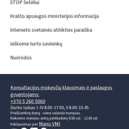
STOP šešėliui
Krašto apsaugos ministerijos informacija
Interneto svetainės atitikties paraiška
Ieškome turto savininkų
Nuorodos
Konsultacijos mokesčių klausimais ir paslaugos
gyventojams:
+370 5 260 5060
Darbo laikas: I-IV 8.00-17.00, V 8.00-15.45.
Prieššventinę dieną - viena valanda trumpiau.
Kiekvieno mėnesio antrą penktadienį 8.00 val. - 12.00 val.
Mano VMI
Paklausimas per