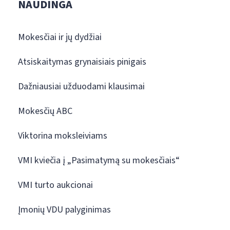
NAUDINGA
Mokesčiai ir jų dydžiai
Atsiskaitymas grynaisiais pinigais
Dažniausiai užduodami klausimai
Mokesčių ABC
Viktorina moksleiviams
VMI kviečia į „Pasimatymą su mokesčiais“
VMI turto aukcionai
Įmonių VDU palyginimas