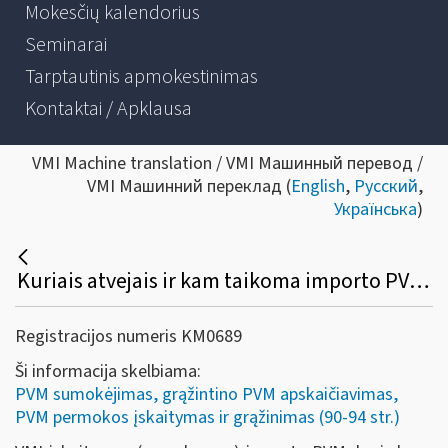
Mokesčių kalendorius
Seminarai
Tarptautinis apmokestinimas
Kontaktai / Apklausa
VMI Machine translation / VMI Машинный перевод /
VMI Машинний переклад (
English
,
Русский
,
Українська
)
Kuriais atvejais ir kam taikoma importo PVM įskaitymo (sumokėjimo) VMI tvarka?
Registracijos numeris KM0689
Ši informacija skelbiama:
PVM sumokėjimas, grąžintino PVM apskaičiavimas,
PVM permokos įskaitymas ir grąžinimas (90-94 str.)