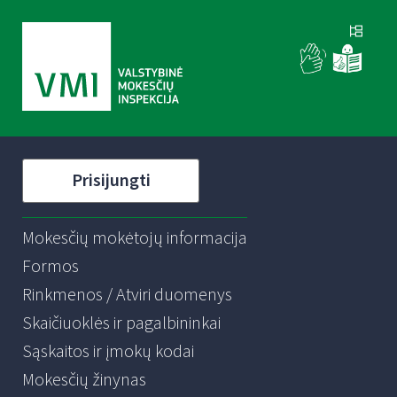
Prisijungti
Mokesčių mokėtojų informacija
Formos
Rinkmenos / Atviri duomenys
Skaičiuoklės ir pagalbininkai
Sąskaitos ir įmokų kodai
Mokesčių žinynas