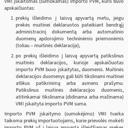
VMI įskaitomas (sumokamas) importo PVM, kuris buvo
apskaičiuotas:
prekių išleidimo į laisvą apyvartą metu, jeigu
prekės muitinei deklaruotos pateikiant bendrąjį
administracinį dokumentą arba automatinio
duomenų apdorojimo techninėmis priemonėmis
(toliau – muitinės deklaracija);
po prekių išleidimo į laisvą apyvartą patikslinus
muitinės deklaracijos, kurioje apskaičiuotas
importo PVM buvo įskaitytas, duomenis. Muitinės
deklaracijos duomenys gali būti tikslinami muitinei
atlikus patikrinimą arba asmens prašymu.
Patikslinus muitinės deklaracijos duomenis,
atitinkamai tikslinama (didinama arba mažinama)
VMI įskaityta importo PVM suma.
Importo PVM įskaitymo (sumokėjimo) VMI tvarka
taikoma prekių importuotojams, kurie prievolės mokėti
importo PVM už į laisvą apyvartą išleidžiamas prekes