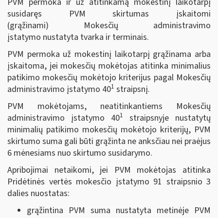
PVM permoka ir už atitinkamą mokestinį laikotarpį
susidaręs PVM skirtumas įskaitomi
(grąžinami) Mokesčių administravimo
įstatymo nustatyta tvarka ir terminais.
PVM permoka už mokestinį laikotarpį grąžinama arba
įskaitoma, jei mokesčių mokėtojas atitinka minimalius
patikimo mokesčių mokėtojo kriterijus pagal Mokesčių
1
administravimo įstatymo 40
straipsnį.
PVM mokėtojams, neatitinkantiems Mokesčių
1
administravimo įstatymo 40
straipsnyje nustatytų
minimalių patikimo mokesčių mokėtojo kriterijų, PVM
skirtumo suma gali būti grąžinta ne anksčiau nei praėjus
6 mėnesiams nuo skirtumo susidarymo.
Apribojimai netaikomi, jei PVM mokėtojas atitinka
Pridėtinės vertės mokesčio įstatymo 91 straipsnio 3
dalies nuostatas:
grąžintina PVM suma nustatyta metinėje PVM