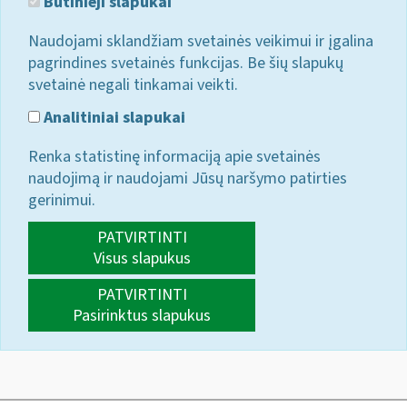
Būtinieji slapukai
Naudojami sklandžiam svetainės veikimui ir įgalina
pagrindines svetainės funkcijas. Be šių slapukų
svetainė negali tinkamai veikti.
Analitiniai slapukai
Renka statistinę informaciją apie svetainės
naudojimą ir naudojami Jūsų naršymo patirties
gerinimui.
PATVIRTINTI
Visus slapukus
PATVIRTINTI
Pasirinktus slapukus