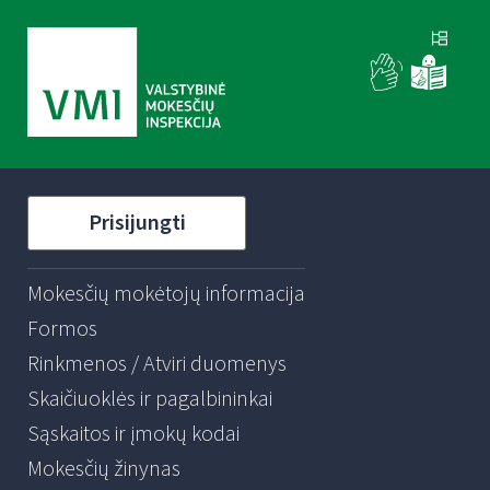
Prisijungti
Mokesčių mokėtojų informacija
Formos
Rinkmenos / Atviri duomenys
Skaičiuoklės ir pagalbininkai
Sąskaitos ir įmokų kodai
Mokesčių žinynas