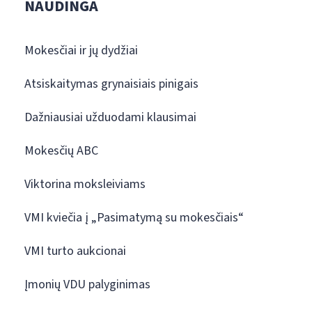
NAUDINGA
Mokesčiai ir jų dydžiai
Atsiskaitymas grynaisiais pinigais
Dažniausiai užduodami klausimai
Mokesčių ABC
Viktorina moksleiviams
VMI kviečia į „Pasimatymą su mokesčiais“
VMI turto aukcionai
Įmonių VDU palyginimas