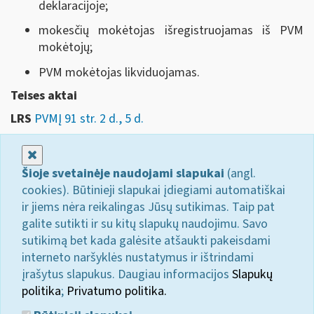
deklaracijoje;
mokesčių mokėtojas išregistruojamas iš PVM
mokėtojų;
PVM mokėtojas likviduojamas.
Teises aktai
LRS
PVMĮ 91 str. 2 d., 5 d.
Uždaryti
Šioje svetainėje naudojami slapukai
(angl.
cookies). Būtinieji slapukai įdiegiami automatiškai
ir jiems nėra reikalingas Jūsų sutikimas. Taip pat
galite sutikti ir su kitų slapukų naudojimu. Savo
sutikimą bet kada galėsite atšaukti pakeisdami
interneto naršyklės nustatymus ir ištrindami
įrašytus slapukus. Daugiau informacijos
Slapukų
politika
;
Privatumo politika.