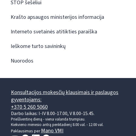
STOP šešėliui
Krašto apsaugos ministerijos informacija
Interneto svetainės atitikties paraiška
Ieškome turto savininkų
Nuorodos
Konsultacijos mokesčių klausimais ir paslaugos
gyventojams:
+370 5 260 5060
Darbo laikas: I-IV 8.00-17.00, V 8.00-15.45.
Prieššventinę dieną - viena valanda trumpiau.
Kiekvieno mėnesio antrą penktadienį 8.00 val. - 12.00 val.
Mano VMI
Paklausimas per