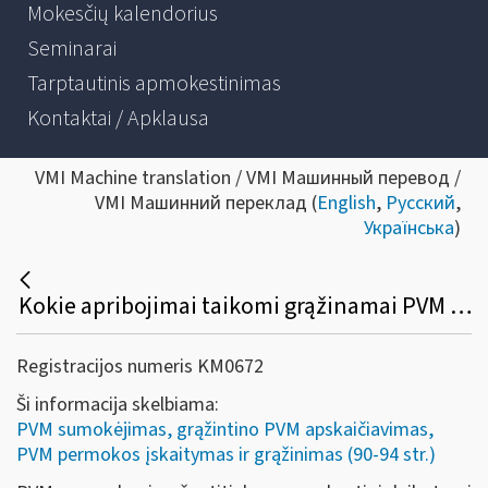
Mokesčių kalendorius
Seminarai
Tarptautinis apmokestinimas
Kontaktai / Apklausa
VMI Machine translation / VMI Машинный перевод /
VMI Машинний переклад (
English
,
Русский
,
Українська
)
Kokie apribojimai taikomi grąžinamai PVM sumai, susidariusiai už atitinkamą mokestinį laikotarpį?
Registracijos numeris KM0672
Ši informacija skelbiama:
PVM sumokėjimas, grąžintino PVM apskaičiavimas,
PVM permokos įskaitymas ir grąžinimas (90-94 str.)