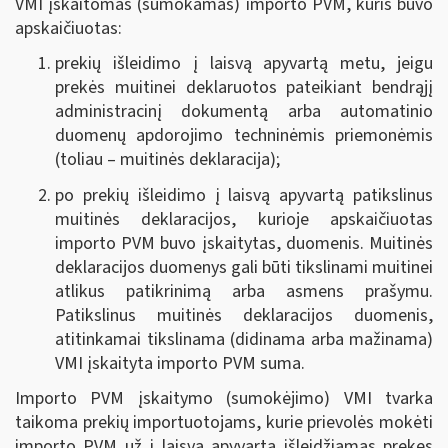
VMI įskaitomas (sumokamas) importo PVM, kuris buvo
apskaičiuotas:
prekių išleidimo į laisvą apyvartą metu, jeigu
prekės muitinei deklaruotos pateikiant bendrąjį
administracinį dokumentą arba automatinio
duomenų apdorojimo techninėmis priemonėmis
(toliau – muitinės deklaracija);
po prekių išleidimo į laisvą apyvartą patikslinus
muitinės deklaracijos, kurioje apskaičiuotas
importo PVM buvo įskaitytas, duomenis. Muitinės
deklaracijos duomenys gali būti tikslinami muitinei
atlikus patikrinimą arba asmens prašymu.
Patikslinus muitinės deklaracijos duomenis,
atitinkamai tikslinama (didinama arba mažinama)
VMI įskaityta importo PVM suma.
Importo PVM įskaitymo (sumokėjimo) VMI tvarka
taikoma prekių importuotojams, kurie prievolės mokėti
importo PVM už į laisvą apyvartą išleidžiamas prekes