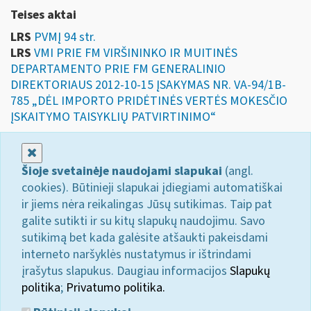
Teises aktai
LRS
PVMĮ 94 str.
LRS
VMI PRIE FM VIRŠININKO IR MUITINĖS
DEPARTAMENTO PRIE FM GENERALINIO
DIREKTORIAUS 2012-10-15 ĮSAKYMAS NR. VA-94/1B-
785 „DĖL IMPORTO PRIDĖTINĖS VERTĖS MOKESČIO
ĮSKAITYMO TAISYKLIŲ PATVIRTINIMO“
Uždaryti
Šioje svetainėje naudojami slapukai
(angl.
cookies). Būtinieji slapukai įdiegiami automatiškai
ir jiems nėra reikalingas Jūsų sutikimas. Taip pat
galite sutikti ir su kitų slapukų naudojimu. Savo
sutikimą bet kada galėsite atšaukti pakeisdami
interneto naršyklės nustatymus ir ištrindami
įrašytus slapukus. Daugiau informacijos
Slapukų
politika
;
Privatumo politika.