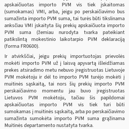
apskaičiuotas importo PVM vis tiek įskaitomas
(sumokamas) VMI, arba, jeigu po perskaičiavimo bus
sumažinta importo PVM suma, tai turės būti tikslinama
anksčiau VMI įskaityta šių prekių apskaičiuota importo
PVM suma (žemiau nurodyta tvarka pateikiant
patikslintą mokestinio laikotarpio PVM deklaraciją
(forma FR0600).
Ir atvirkščiai, jeigu prekių importuotojas prievolės
mokėti importo PVM už į laisvą apyvartą išleidžiamas
prekes atsiradimo metu nebuvo įregistruotas Lietuvoje
PVM mokėtoju ir dėl to importo PVM turėjo mokėti į
muitinės sąskaitą, tai nors šių prekių importo PVM
perskaičiavimo momentu jau buvo įregistruotas
Lietuvos PVM mokėtoju, tačiau šis papildomai
apskaičiuotas importo PVM vis tiek turi būti
sumokamas į muitinės sąskaitą, arba po perskaičiavimo
sumažinta sumokėta importo PVM suma grąžinama
Muitinės departamento nustatyta tvarka.