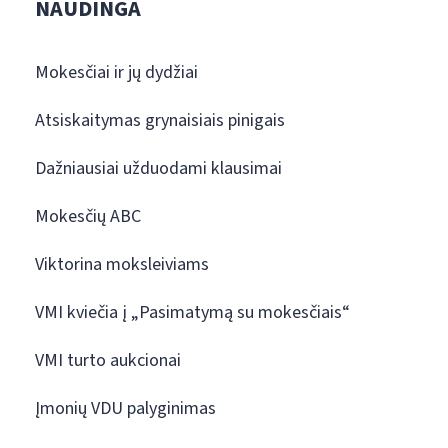
NAUDINGA
Mokesčiai ir jų dydžiai
Atsiskaitymas grynaisiais pinigais
Dažniausiai užduodami klausimai
Mokesčių ABC
Viktorina moksleiviams
VMI kviečia į „Pasimatymą su mokesčiais“
VMI turto aukcionai
Įmonių VDU palyginimas