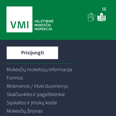
Prisijungti
Mokesčių mokėtojų informacija
Formos
Rinkmenos / Atviri duomenys
Skaičiuoklės ir pagalbininkai
Sąskaitos ir įmokų kodai
Mokesčių žinynas