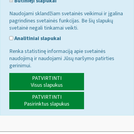
Būtinieji slapukai
Naudojami sklandžiam svetainės veikimui ir įgalina
pagrindines svetainės funkcijas. Be šių slapukų
svetainė negali tinkamai veikti.
Analitiniai slapukai
Renka statistinę informaciją apie svetainės
naudojimą ir naudojami Jūsų naršymo patirties
gerinimui.
PATVIRTINTI
Visus slapukus
PATVIRTINTI
Pasirinktus slapukus