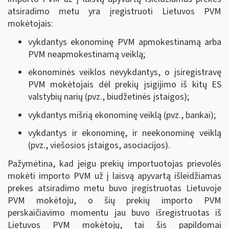
atsiradimo metu yra įregistruoti Lietuvos PVM
mokėtojais:
vykdantys ekonominę PVM apmokestinamą arba
PVM neapmokestinamą veiklą;
ekonominės veiklos nevykdantys, o įsiregistravę
PVM mokėtojais dėl prekių įsigijimo iš kitų ES
valstybių narių (pvz., biudžetinės įstaigos);
vykdantys mišrią ekonominę veiklą (pvz., bankai);
vykdantys ir ekonominę, ir neekonominę veiklą
(pvz., viešosios įstaigos, asociacijos).
Pažymėtina, kad jeigu prekių importuotojas prievolės
mokėti importo PVM už į laisvą apyvartą išleidžiamas
prekes atsiradimo metu buvo įregistruotas Lietuvoje
PVM mokėtoju, o šių prekių importo PVM
perskaičiavimo momentu jau buvo išregistruotas iš
Lietuvos PVM mokėtojų, tai šis papildomai