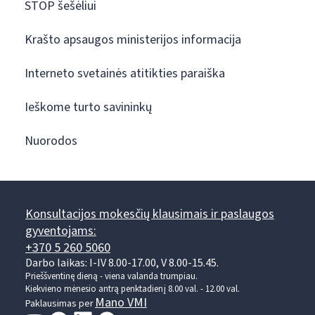
STOP šešėliui
Krašto apsaugos ministerijos informacija
Interneto svetainės atitikties paraiška
Ieškome turto savininkų
Nuorodos
Konsultacijos mokesčių klausimais ir paslaugos
gyventojams:
+370 5 260 5060
Darbo laikas: I-IV 8.00-17.00, V 8.00-15.45.
Prieššventinę dieną - viena valanda trumpiau.
Kiekvieno mėnesio antrą penktadienį 8.00 val. - 12.00 val.
Mano VMI
Paklausimas per