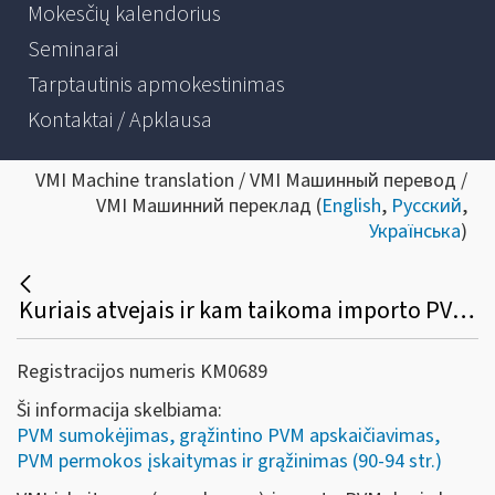
Mokesčių kalendorius
Seminarai
Tarptautinis apmokestinimas
Kontaktai / Apklausa
VMI Machine translation / VMI Машинный перевод /
VMI Машинний переклад (
English
,
Русский
,
Українська
)
Kuriais atvejais ir kam taikoma importo PVM įskaitymo (sumokėjimo) VMI tvarka?
Registracijos numeris KM0689
Ši informacija skelbiama:
PVM sumokėjimas, grąžintino PVM apskaičiavimas,
PVM permokos įskaitymas ir grąžinimas (90-94 str.)