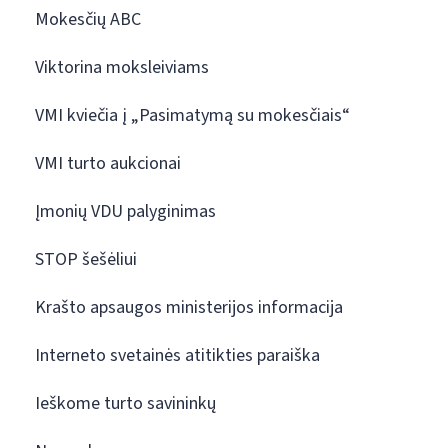
Mokesčių ABC
Viktorina moksleiviams
VMI kviečia į „Pasimatymą su mokesčiais“
VMI turto aukcionai
Įmonių VDU palyginimas
STOP šešėliui
Krašto apsaugos ministerijos informacija
Interneto svetainės atitikties paraiška
Ieškome turto savininkų