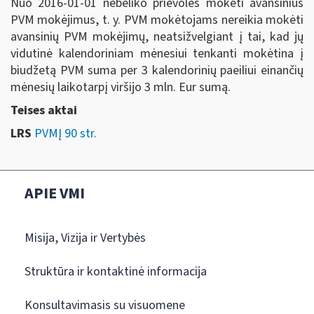
Nuo 2016-01-01 nebeliko prievolės mokėti avansinius
PVM mokėjimus, t. y. PVM mokėtojams nereikia mokėti
avansinių PVM mokėjimų, neatsižvelgiant į tai, kad jų
vidutinė kalendoriniam mėnesiui tenkanti mokėtina į
biudžetą PVM suma per 3 kalendorinių paeiliui einančių
mėnesių laikotarpį viršijo 3 mln. Eur sumą.
Teises aktai
LRS
PVMĮ 90 str.
APIE VMI
Misija, Vizija ir Vertybės
Struktūra ir kontaktinė informacija
Konsultavimasis su visuomene