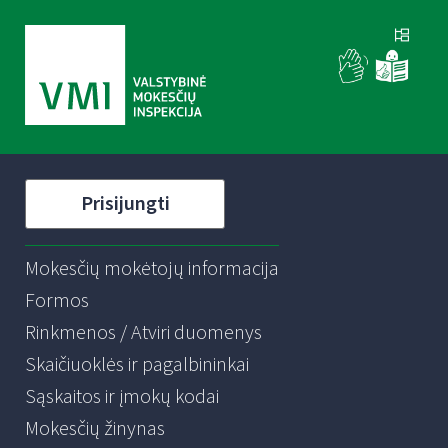
Prisijungti
Mokesčių mokėtojų informacija
Formos
Rinkmenos / Atviri duomenys
Skaičiuoklės ir pagalbininkai
Sąskaitos ir įmokų kodai
Mokesčių žinynas