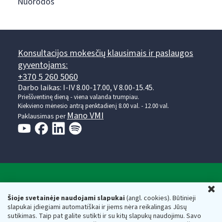
Nuorodos
Konsultacijos mokesčių klausimais ir paslaugos
gyventojams:
+370 5 260 5060
Darbo laikas: I-IV 8.00-17.00, V 8.00-15.45.
Prieššventinę dieną - viena valanda trumpiau.
Kiekvieno mėnesio antrą penktadienį 8.00 val. - 12.00 val.
Mano VMI
Paklausimas per
Valstybinė mokesčių inspekcija prie Lietuvos
U
Respublikos finansų ministerijos
Šioje svetainėje naudojami slapukai
(angl. cookies). Būtinieji
slapukai įdiegiami automatiškai ir jiems nėra reikalingas Jūsų
Biudžetinė įstaiga. Juridinio asmens kodas — 188659752,
sutikimas. Taip pat galite sutikti ir su kitų slapukų naudojimu. Savo