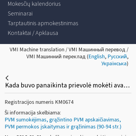
Mokesčių kalendorius
Seminarai
Tarptautinis apmokestinimas
Kontaktai / Apklausa
VMI Machine translation / VMI Машинный перевод /
VMI Машинний переклад (
English
,
Русский
,
Українська
)
Kada buvo panaikinta prievolė mokėti avansinius PVM mokėjimus?
Registracijos numeris KM0674
Ši informacija skelbiama:
PVM sumokėjimas, grąžintino PVM apskaičiavimas,
PVM permokos įskaitymas ir grąžinimas (90-94 str.)