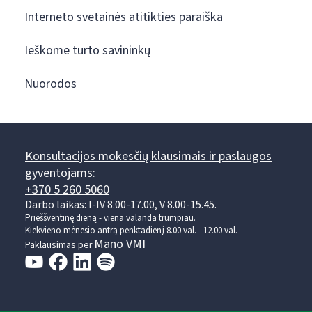
Interneto svetainės atitikties paraiška
Ieškome turto savininkų
Nuorodos
Konsultacijos mokesčių klausimais ir paslaugos
gyventojams:
+370 5 260 5060
Darbo laikas: I-IV 8.00-17.00, V 8.00-15.45.
Prieššventinę dieną - viena valanda trumpiau.
Kiekvieno mėnesio antrą penktadienį 8.00 val. - 12.00 val.
Mano VMI
Paklausimas per