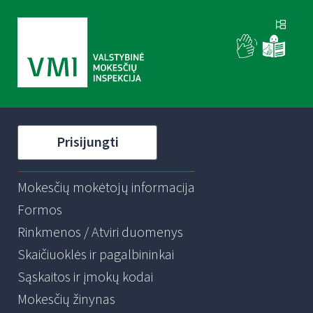
Prisijungti
Mokesčių mokėtojų informacija
Formos
Rinkmenos / Atviri duomenys
Skaičiuoklės ir pagalbininkai
Sąskaitos ir įmokų kodai
Mokesčių žinynas