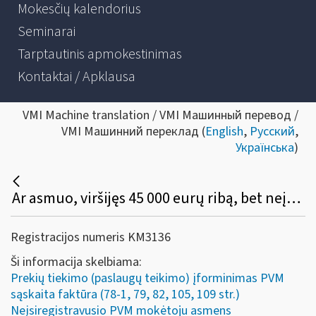
Mokesčių kalendorius
Seminarai
Tarptautinis apmokestinimas
Kontaktai / Apklausa
VMI Machine translation / VMI Машинный перевод /
VMI Машинний переклад (
English
,
Русский
,
Українська
)
Ar asmuo, viršijęs 45 000 eurų ribą, bet neįsiregistravęs PVM mokėtoju, gali (privalo) apskaitos dokumente išskirti PVM, o pirkėjas turi teisę tokį PVM atskaityti įprasta tvarka?
Registracijos numeris KM3136
Ši informacija skelbiama:
Prekių tiekimo (paslaugų teikimo) įforminimas PVM
sąskaita faktūra (78-1, 79, 82, 105, 109 str.)
Neįsiregistravusio PVM mokėtoju asmens