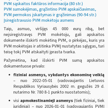
PVM sąskaitos faktūros informacija (80 str.)
PVM sumokėjimas, grąžintino PVM apskaičiavimas,
PVM permokos įskaitymas ir grąžinimas (90-94 str.)
Įsiregistravusio PVM mokėtoju asmens
Taip, asmuo, viršijęs 45 000 eurų ribą, bet
neįsiregistravęs PVM mokėtoju, gali apskaitos
dokumente išskirti mokėtiną PVM, o pirkėjas, kuris yra
PVM mokėtojas ir atitinka PVMĮ nustatytas sąlygas, turi
teisę tokį PVM atskaityti įprasta tvarka.
Pažymėtina, kad išskirti PVM sumą apskaitos
dokumentuose privalo:
fiziniai asmenys, vykdantys ekonominę veiklą
– nuo 2022-05-01 (vadovaujantis Lietuvos
Respublikos Vyriausybės 2002 m. gegužės 29 d.
nutarimo Nr. 780 8-1 punkto nuostatomis);
visi
apmokestinamieji asmenys
(tiek fiziniai, tiek
juridiniai) – nuo 2026-01-01 (vadovaujantis PVMĮ