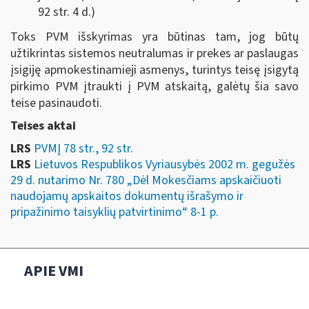
92 str. 4 d.)
Toks PVM išskyrimas yra būtinas tam, jog būtų
užtikrintas sistemos neutralumas ir prekes ar paslaugas
įsigiję apmokestinamieji asmenys, turintys teisę įsigytą
pirkimo PVM įtraukti į PVM atskaitą, galėtų šia savo
teise pasinaudoti.
Teises aktai
LRS
PVMĮ 78 str., 92 str.
LRS
Lietuvos Respublikos Vyriausybės 2002 m. gegužės
29 d. nutarimo Nr. 780 „Dėl Mokesčiams apskaičiuoti
naudojamų apskaitos dokumentų išrašymo ir
pripažinimo taisyklių patvirtinimo“ 8-1 p.
APIE VMI