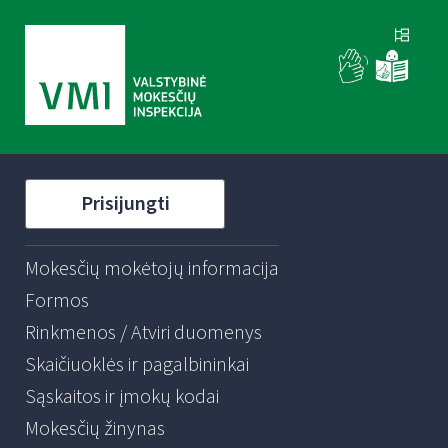
Prisijungti
Mokesčių mokėtojų informacija
Formos
Rinkmenos / Atviri duomenys
Skaičiuoklės ir pagalbininkai
Sąskaitos ir įmokų kodai
Mokesčių žinynas