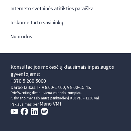
Interneto svetainės atitikties paraiška
Ieškome turto savininkų
Nuorodos
Konsultacijos mokesčių klausimais ir paslaugos
gyventojams:
+370 5 260 5060
Darbo laikas: I-IV 8.00-17.00, V 8.00-15.45.
Prieššventinę dieną - viena valanda trumpiau.
Kiekvieno mėnesio antrą penktadienį 8.00 val. - 12.00 val.
Mano VMI
Paklausimas per