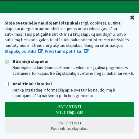
Valstybinė mokesčių inspekcija prie Lietuvos
U
Respublikos finansų ministerijos
Šioje svetainėje naudojami slapukai
(angl. cookies). Būtinieji
slapukai įdiegiami automatiškai ir jiems nėra reikalingas Jūsų
Biudžetinė įstaiga. Juridinio asmens kodas — 188659752,
sutikimas. Taip pat galite sutikti ir su kitų slapukų naudojimu. Savo
adresas: Vasario 16-osios g. 14, 01107 Vilnius, Lietuva, el.paštas:
sutikimą bet kada galėsite atšaukti pakeisdami interneto naršyklės
vmi@vmi.lt
, E. pristatymo dėžutės adresas 188659752
nustatymus ir ištrindami įrašytus slapukus. Daugiau informacijos
Duomenys apie Valstybinę mokesčių inspekciją prie Lietuvos
Slapukų politika
;
Privatumo politika.
Respublikos finansų ministerijos kaupiami ir saugomi Juridinių
asmenų registre
Būtinieji slapukai
Naudojami sklandžiam svetainės veikimui ir įgalina pagrindines
svetainės funkcijas. Be šių slapukų svetainė negali tinkamai veikti.
Analitiniai slapukai
Renka statistinę informaciją apie svetainės naudojimą ir
naudojami Jūsų naršymo patirties gerinimui.
PATVIRTINTI
Visus slapukus
PATVIRTINTI
Pasirinktus slapukus