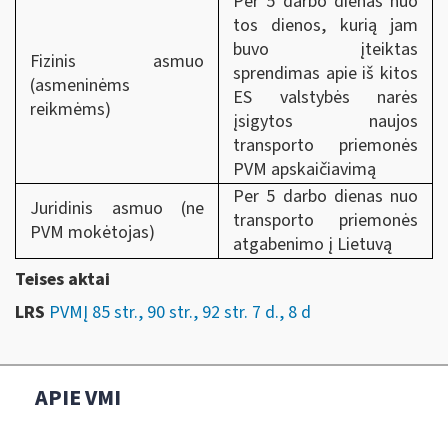
Per 5 darbo dienas nuo
tos dienos, kurią jam
buvo įteiktas
Fizinis asmuo
sprendimas apie iš kitos
(asmeninėms
ES valstybės narės
reikmėms)
įsigytos naujos
transporto priemonės
PVM apskaičiavimą
Per 5 darbo dienas nuo
Juridinis asmuo (ne
transporto priemonės
PVM mokėtojas)
atgabenimo į Lietuvą
Teises aktai
LRS
PVMĮ 85 str., 90 str., 92 str. 7 d., 8 d
APIE VMI