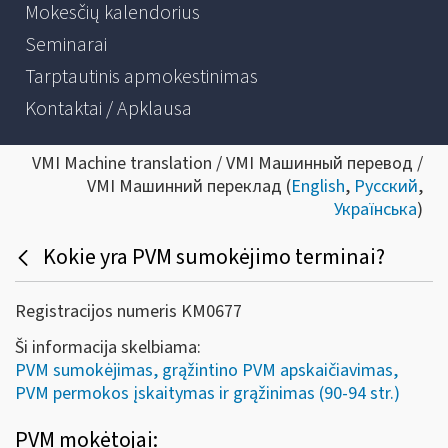
Mokesčių kalendorius
Seminarai
Tarptautinis apmokestinimas
Kontaktai / Apklausa
VMI Machine translation / VMI Машинный перевод /
VMI Машинний переклад (
English
,
Русский
,
Українська
)
Kokie yra PVM sumokėjimo terminai?
Registracijos numeris KM0677
Ši informacija skelbiama:
PVM sumokėjimas, grąžintino PVM apskaičiavimas,
PVM permokos įskaitymas ir grąžinimas (90-94 str.)
PVM mokėtojai: