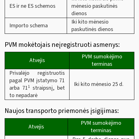
ES ir ne ES schemos
mėnesio paskutinės
dienos
Iki kito mėnesio
Importo schema
paskutinės dienos
PVM mokėtojais neįregistruoti asmenys:
PVM sumokėjimo
Atvejis
terminas
Privalėjo registruotis
pagal PVM įstatymo 71
Iki kito mėnesio 25 d.
1
arba 71
straipsnį, bet
to nepadarė
Naujos transporto priemonės įsigijimas:
PVM sumokėjimo
Atvejis
terminas