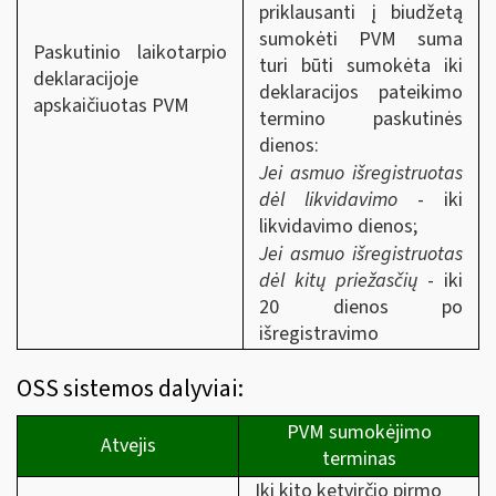
priklausanti į biudžetą
sumokėti PVM suma
Paskutinio laikotarpio
turi būti sumokėta iki
deklaracijoje
deklaracijos pateikimo
apskaičiuotas PVM
termino paskutinės
dienos:
Jei asmuo išregistruotas
dėl likvidavimo
- iki
likvidavimo dienos;
Jei asmuo išregistruotas
dėl kitų priežasčių
- iki
20 dienos po
išregistravimo
OSS sistemos dalyviai:
PVM sumokėjimo
Atvejis
terminas
Iki kito ketvirčio pirmo