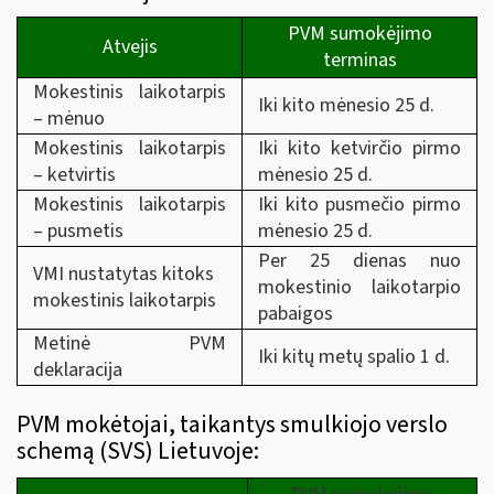
PVM sumokėjimo
Atvejis
terminas
Mokestinis laikotarpis
Iki kito mėnesio 25 d.
– mėnuo
Mokestinis laikotarpis
Iki kito ketvirčio pirmo
– ketvirtis
mėnesio 25 d.
Mokestinis laikotarpis
Iki kito pusmečio pirmo
– pusmetis
mėnesio 25 d.
Per 25 dienas nuo
VMI nustatytas kitoks
mokestinio laikotarpio
mokestinis laikotarpis
pabaigos
Metinė PVM
Iki kitų metų spalio 1 d.
deklaracija
PVM mokėtojai, taikantys smulkiojo verslo
schemą (SVS) Lietuvoje: