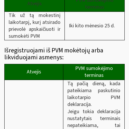
PVM sumokėjimo
Atvejis
terminas
Tik už tą mokestinį
laikotarpį, kurį atsirado
Iki kito mėnesio 25 d.
prievolė apskaičiuoti ir
sumokėti PVM
Išregistruojami iš PVM mokėtojų arba
likviduojami asmenys:
PVM sumokėjimo
Atvejis
terminas
Tą pačią dieną, kada
pateikiama paskutinio
laikotarpio PVM
deklaracija.
Jeigu tokia deklaracija
nustatytais terminais
nepateikiama, tai