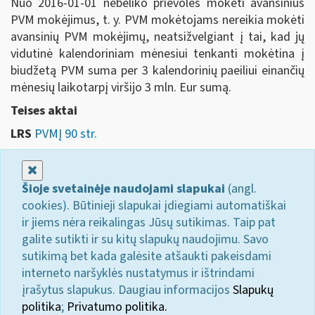
Nuo 2016-01-01 nebeliko prievolės mokėti avansinius
PVM mokėjimus, t. y. PVM mokėtojams nereikia mokėti
avansinių PVM mokėjimų, neatsižvelgiant į tai, kad jų
vidutinė kalendoriniam mėnesiui tenkanti mokėtina į
biudžetą PVM suma per 3 kalendorinių paeiliui einančių
mėnesių laikotarpį viršijo 3 mln. Eur sumą.
Teises aktai
LRS
PVMĮ 90 str.
Uždaryti
Šioje svetainėje naudojami slapukai
(angl.
cookies). Būtinieji slapukai įdiegiami automatiškai
ir jiems nėra reikalingas Jūsų sutikimas. Taip pat
galite sutikti ir su kitų slapukų naudojimu. Savo
sutikimą bet kada galėsite atšaukti pakeisdami
interneto naršyklės nustatymus ir ištrindami
įrašytus slapukus. Daugiau informacijos
Slapukų
politika
;
Privatumo politika.