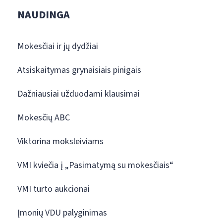
NAUDINGA
Mokesčiai ir jų dydžiai
Atsiskaitymas grynaisiais pinigais
Dažniausiai užduodami klausimai
Mokesčių ABC
Viktorina moksleiviams
VMI kviečia į „Pasimatymą su mokesčiais“
VMI turto aukcionai
Įmonių VDU palyginimas