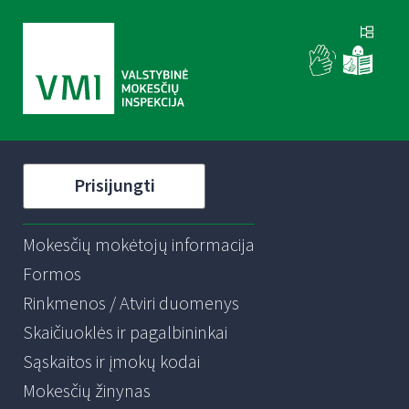
Prisijungti
Mokesčių mokėtojų informacija
Formos
Rinkmenos / Atviri duomenys
Skaičiuoklės ir pagalbininkai
Sąskaitos ir įmokų kodai
Mokesčių žinynas