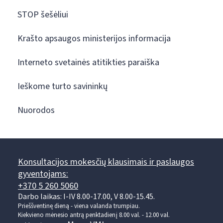
STOP šešėliui
Krašto apsaugos ministerijos informacija
Interneto svetainės atitikties paraiška
Ieškome turto savininkų
Nuorodos
Konsultacijos mokesčių klausimais ir paslaugos
gyventojams:
+370 5 260 5060
Darbo laikas: I-IV 8.00-17.00, V 8.00-15.45.
Prieššventinę dieną - viena valanda trumpiau.
Kiekvieno mėnesio antrą penktadienį 8.00 val. - 12.00 val.