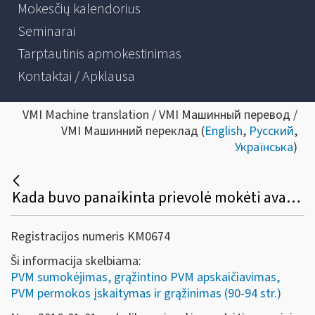
Mokesčių kalendorius
Seminarai
Tarptautinis apmokestinimas
Kontaktai / Apklausa
VMI Machine translation / VMI Машинный перевод /
VMI Машинний переклад (
English
,
Русский
,
Українська
)
Kada buvo panaikinta prievolė mokėti avansinius PVM mokėjimus?
Registracijos numeris KM0674
Ši informacija skelbiama:
PVM sumokėjimas, grąžintino PVM apskaičiavimas,
PVM permokos įskaitymas ir grąžinimas (90-94 str.)