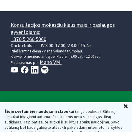
Konsultacijos mokesčių klausimais ir paslaugos
gyventojams:
+370 5 260 5060
Darbo laikas: I-IV 8.00-17.00, V 8.00-15.45.
Prieššventinę dieną - viena valanda trumpiau.
Kiekvieno mėnesio antrą penktadienį 8.00 val. - 12.00 val.
Mano VMI
Paklausimas per
Valstybinė mokesčių inspekcija prie Lietuvos
U
Respublikos finansų ministerijos
Šioje svetainėje naudojami slapukai
(angl. cookies). Būtinieji
slapukai įdiegiami automatiškai ir jiems nėra reikalingas Jūsų
Biudžetinė įstaiga. Juridinio asmens kodas — 188659752,
sutikimas. Taip pat galite sutikti ir su kitų slapukų naudojimu. Savo
adresas: Vasario 16-osios g. 14, 01107 Vilnius, Lietuva, el.paštas:
sutikimą bet kada galėsite atšaukti pakeisdami interneto naršyklės
vmi@vmi.lt
, E. pristatymo dėžutės adresas 188659752