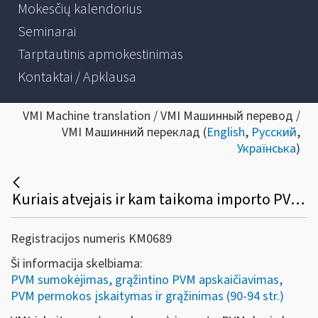
Mokesčių kalendorius
Seminarai
Tarptautinis apmokestinimas
Kontaktai / Apklausa
VMI Machine translation / VMI Машинный перевод /
VMI Машинний переклад (
English
,
Русский
,
Українська
)
Kuriais atvejais ir kam taikoma importo PVM įskaitymo (sumokėjimo) VMI tvarka?
Registracijos numeris KM0689
Ši informacija skelbiama:
PVM sumokėjimas, grąžintino PVM apskaičiavimas,
PVM permokos įskaitymas ir grąžinimas (90-94 str.)