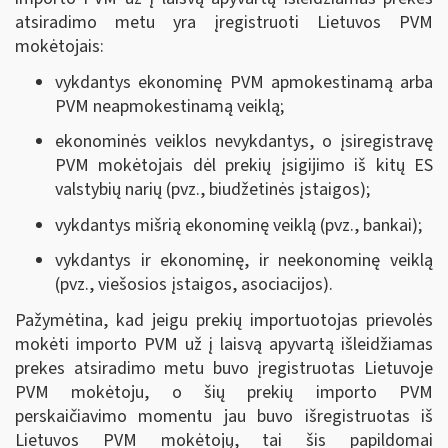
atsiradimo metu yra įregistruoti Lietuvos PVM
mokėtojais:
vykdantys ekonominę PVM apmokestinamą arba
PVM neapmokestinamą veiklą;
ekonominės veiklos nevykdantys, o įsiregistravę
PVM mokėtojais dėl prekių įsigijimo iš kitų ES
valstybių narių (pvz., biudžetinės įstaigos);
vykdantys mišrią ekonominę veiklą (pvz., bankai);
vykdantys ir ekonominę, ir neekonominę veiklą
(pvz., viešosios įstaigos, asociacijos).
Pažymėtina, kad jeigu prekių importuotojas prievolės
mokėti importo PVM už į laisvą apyvartą išleidžiamas
prekes atsiradimo metu buvo įregistruotas Lietuvoje
PVM mokėtoju, o šių prekių importo PVM
perskaičiavimo momentu jau buvo išregistruotas iš
Lietuvos PVM mokėtojų, tai šis papildomai