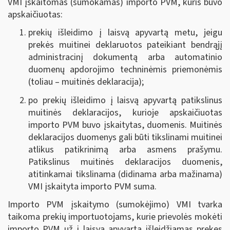
VMI įskaitomas (sumokamas) importo PVM, kuris buvo
apskaičiuotas:
prekių išleidimo į laisvą apyvartą metu, jeigu
prekės muitinei deklaruotos pateikiant bendrąjį
administracinį dokumentą arba automatinio
duomenų apdorojimo techninėmis priemonėmis
(toliau – muitinės deklaracija);
po prekių išleidimo į laisvą apyvartą patikslinus
muitinės deklaracijos, kurioje apskaičiuotas
importo PVM buvo įskaitytas, duomenis. Muitinės
deklaracijos duomenys gali būti tikslinami muitinei
atlikus patikrinimą arba asmens prašymu.
Patikslinus muitinės deklaracijos duomenis,
atitinkamai tikslinama (didinama arba mažinama)
VMI įskaityta importo PVM suma.
Importo PVM įskaitymo (sumokėjimo) VMI tvarka
taikoma prekių importuotojams, kurie prievolės mokėti
importo PVM už į laisvą apyvartą išleidžiamas prekes