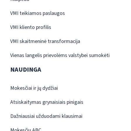
VMI teikiamos paslaugos
VMI kliento profilis
VMI skaitmeninė transformacija
Vienas langelis prievolėms valstybei sumokėti
NAUDINGA
Mokesčiai ir jų dydžiai
Atsiskaitymas grynaisiais pinigais
Dažniausiai užduodami klausimai
Mokesčių ABC