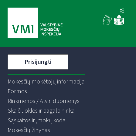
Prisijungti
Mokesčių mokėtojų informacija
Formos
Rinkmenos / Atviri duomenys
Skaičiuoklės ir pagalbininkai
Sąskaitos ir įmokų kodai
Mokesčių žinynas