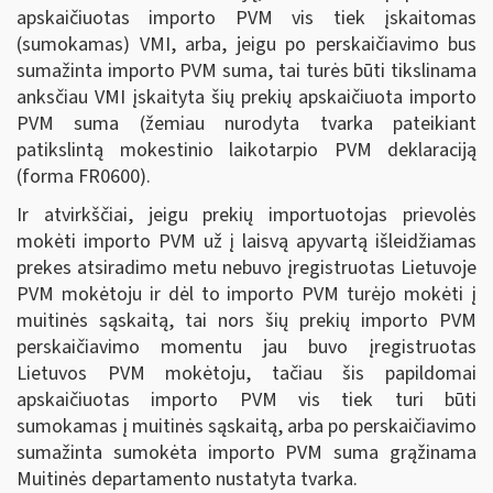
apskaičiuotas importo PVM vis tiek įskaitomas
(sumokamas) VMI, arba, jeigu po perskaičiavimo bus
sumažinta importo PVM suma, tai turės būti tikslinama
anksčiau VMI įskaityta šių prekių apskaičiuota importo
PVM suma (žemiau nurodyta tvarka pateikiant
patikslintą mokestinio laikotarpio PVM deklaraciją
(forma FR0600).
Ir atvirkščiai, jeigu prekių importuotojas prievolės
mokėti importo PVM už į laisvą apyvartą išleidžiamas
prekes atsiradimo metu nebuvo įregistruotas Lietuvoje
PVM mokėtoju ir dėl to importo PVM turėjo mokėti į
muitinės sąskaitą, tai nors šių prekių importo PVM
perskaičiavimo momentu jau buvo įregistruotas
Lietuvos PVM mokėtoju, tačiau šis papildomai
apskaičiuotas importo PVM vis tiek turi būti
sumokamas į muitinės sąskaitą, arba po perskaičiavimo
sumažinta sumokėta importo PVM suma grąžinama
Muitinės departamento nustatyta tvarka.