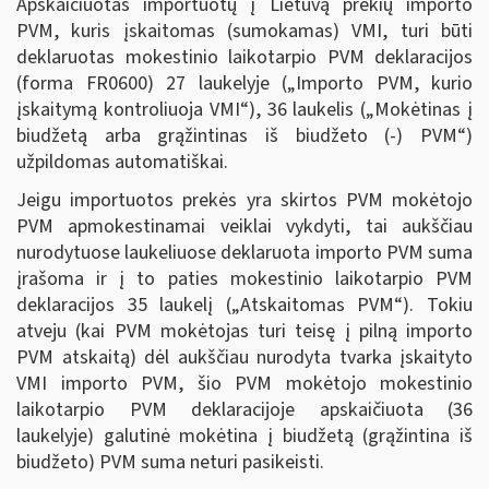
Apskaičiuotas importuotų į Lietuvą prekių importo
PVM, kuris įskaitomas (sumokamas) VMI, turi būti
deklaruotas mokestinio laikotarpio PVM deklaracijos
(forma FR0600) 27 laukelyje („Importo PVM, kurio
įskaitymą kontroliuoja VMI“), 36 laukelis („Mokėtinas į
biudžetą arba grąžintinas iš biudžeto (-) PVM“)
užpildomas automatiškai.
Jeigu importuotos prekės yra skirtos PVM mokėtojo
PVM apmokestinamai veiklai vykdyti, tai aukščiau
nurodytuose laukeliuose deklaruota importo PVM suma
įrašoma ir į to paties mokestinio laikotarpio PVM
deklaracijos 35 laukelį („Atskaitomas PVM“). Tokiu
atveju (kai PVM mokėtojas turi teisę į pilną importo
PVM atskaitą) dėl aukščiau nurodyta tvarka įskaityto
VMI importo PVM, šio PVM mokėtojo mokestinio
laikotarpio PVM deklaracijoje apskaičiuota (36
laukelyje) galutinė mokėtina į biudžetą (grąžintina iš
biudžeto) PVM suma neturi pasikeisti.