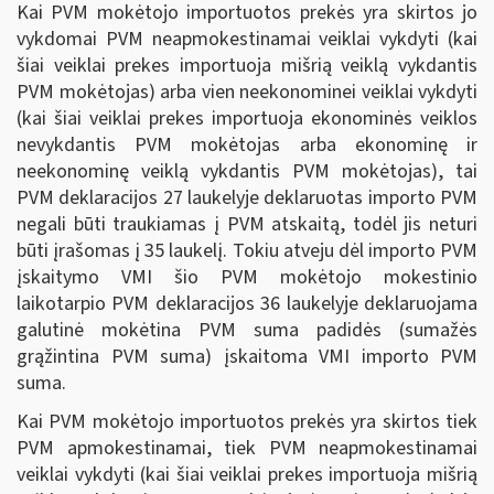
Kai PVM mokėtojo importuotos prekės yra skirtos jo
vykdomai PVM neapmokestinamai veiklai vykdyti (kai
šiai veiklai prekes importuoja mišrią veiklą vykdantis
PVM mokėtojas) arba vien neekonominei veiklai vykdyti
(kai šiai veiklai prekes importuoja ekonominės veiklos
nevykdantis PVM mokėtojas arba ekonominę ir
neekonominę veiklą vykdantis PVM mokėtojas), tai
PVM deklaracijos 27 laukelyje deklaruotas importo PVM
negali būti traukiamas į PVM atskaitą, todėl jis neturi
būti įrašomas į 35 laukelį. Tokiu atveju dėl importo PVM
įskaitymo VMI šio PVM mokėtojo mokestinio
laikotarpio PVM deklaracijos 36 laukelyje deklaruojama
galutinė mokėtina PVM suma padidės (sumažės
grąžintina PVM suma) įskaitoma VMI importo PVM
suma.
Kai PVM mokėtojo importuotos prekės yra skirtos tiek
PVM apmokestinamai, tiek PVM neapmokestinamai
veiklai vykdyti (kai šiai veiklai prekes importuoja mišrią