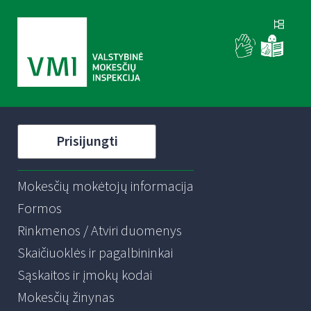
Prisijungti
Mokesčių mokėtojų informacija
Formos
Rinkmenos / Atviri duomenys
Skaičiuoklės ir pagalbininkai
Sąskaitos ir įmokų kodai
Mokesčių žinynas