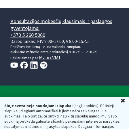
Konsultacijos mokesčių klausimais ir paslaugos
gyventojams:
+370 5 260 5060
Darbo laikas: I-IV 8.00-17.00, V 8.00-15.45.
Prieššventinę dieną - viena valanda trumpiau.
Kiekvieno mėnesio antrą penktadienį 8.00 val. - 12.00 val.
Mano VMI
Paklausimas per
Valstybinė mokesčių inspekcija prie Lietuvos
U
Respublikos finansų ministerijos
Šioje svetainėje naudojami slapukai
(angl. cookies). Būtinieji
slapukai įdiegiami automatiškai ir jiems nėra reikalingas Jūsų
Biudžetinė įstaiga. Juridinio asmens kodas — 188659752,
sutikimas. Taip pat galite sutikti ir su kitų slapukų naudojimu. Savo
adresas: Vasario 16-osios g. 14, 01107 Vilnius, Lietuva, el.paštas:
sutikimą bet kada galėsite atšaukti pakeisdami interneto naršyklės
vmi@vmi.lt
, E. pristatymo dėžutės adresas 188659752
nustatymus ir ištrindami įrašytus slapukus. Daugiau informacijos