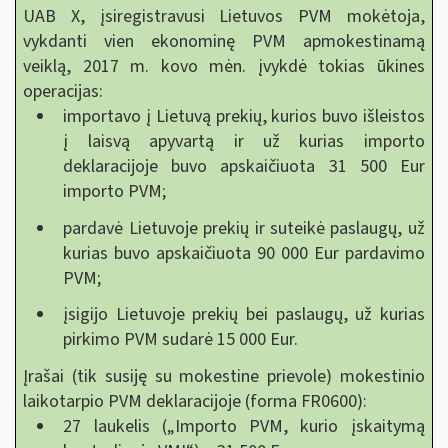
UAB X, įsiregistravusi Lietuvos PVM mokėtoja,
vykdanti vien ekonominę PVM apmokestinamą
veiklą, 2017 m. kovo mėn. įvykdė tokias ūkines
operacijas:
importavo į Lietuvą prekių, kurios buvo išleistos
į laisvą apyvartą ir už kurias importo
deklaracijoje buvo apskaičiuota 31 500 Eur
importo PVM;
pardavė Lietuvoje prekių ir suteikė paslaugų, už
kurias buvo apskaičiuota 90 000 Eur pardavimo
PVM;
įsigijo Lietuvoje prekių bei paslaugų, už kurias
pirkimo PVM sudarė 15 000 Eur.
Įrašai (tik susiję su mokestine prievole) mokestinio
laikotarpio PVM deklaracijoje (forma FR0600):
27 laukelis („Importo PVM, kurio įskaitymą