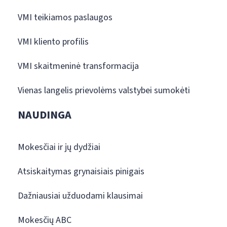
VMI teikiamos paslaugos
VMI kliento profilis
VMI skaitmeninė transformacija
Vienas langelis prievolėms valstybei sumokėti
NAUDINGA
Mokesčiai ir jų dydžiai
Atsiskaitymas grynaisiais pinigais
Dažniausiai užduodami klausimai
Mokesčių ABC