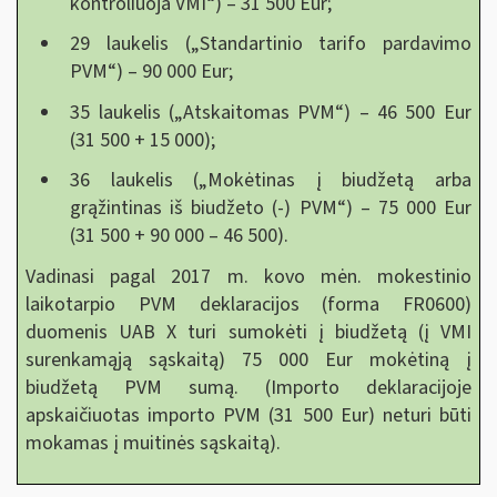
kontroliuoja VMI“) – 31 500 Eur;
29 laukelis („Standartinio tarifo pardavimo
PVM“) – 90 000 Eur;
35 laukelis („Atskaitomas PVM“) – 46 500 Eur
(31 500 + 15 000);
36 laukelis („Mokėtinas į biudžetą arba
grąžintinas iš biudžeto (-) PVM“) – 75 000 Eur
(31 500 + 90 000 – 46 500).
Vadinasi pagal 2017 m. kovo mėn. mokestinio
laikotarpio PVM deklaracijos (forma FR0600)
duomenis UAB X turi sumokėti į biudžetą (į VMI
surenkamąją sąskaitą) 75 000 Eur mokėtiną į
biudžetą PVM sumą. (Importo deklaracijoje
apskaičiuotas importo PVM (31 500 Eur) neturi būti
mokamas į muitinės sąskaitą).