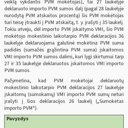
veiklą vykdantis PVM mokėtojas), tai 27 laukelyje
deklaruoto importo PVM sumos dalį (pagal 28 laukelyje
nurodytą PVM atskaitos procentą) šis PVM mokėtojas
turi teisę įtraukti į PVM atskaitą, t. y. įrašyti į 35 laukelį.
Tokiu atveju, dėl importo PVM įskaitymo VMI, šio PVM
mokėtojo mokestinio laikotarpio PVM deklaracijos 36
laukelyje deklaruojama galutinė mokėtina PVM suma
padidės (sumažės grąžintina PVM suma) įskaitomos
VMI importo PVM sumos dalimi, kuri lygi skirtumui tarp
27 ir 35 laukelyje deklaruotos įskaitomos VMI importo
PVM sumos.
Pažymėtina, kad PVM mokėtojai deklaruotų
mokestinio laikotarpio PVM deklaracijos 27 laukelyje
įskaitomų (sumokamų) VMI importo PVM sumų neturi
įrašyti į šios deklaracijos 26 laukelį („Sumokėtas
importo PVM“).
Pavyzdys