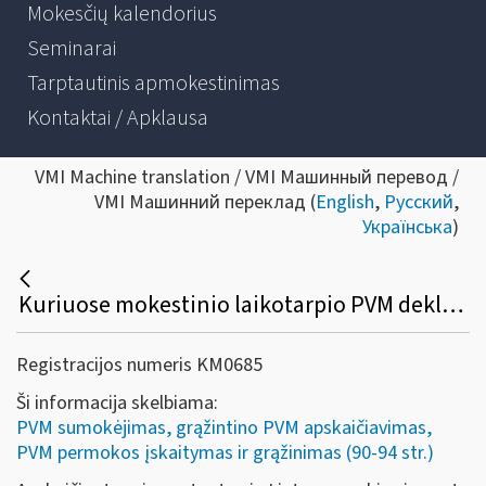
Mokesčių kalendorius
Seminarai
Tarptautinis apmokestinimas
Kontaktai / Apklausa
VMI Machine translation / VMI Машинный перевод /
VMI Машинний переклад (
English
,
Русский
,
Українська
)
Kuriuose mokestinio laikotarpio PVM deklaracijos laukeliuose turi būti deklaruotas importo PVM, kuris įskaitomas (sumokamas) VMI?
Registracijos numeris KM0685
Ši informacija skelbiama:
PVM sumokėjimas, grąžintino PVM apskaičiavimas,
PVM permokos įskaitymas ir grąžinimas (90-94 str.)