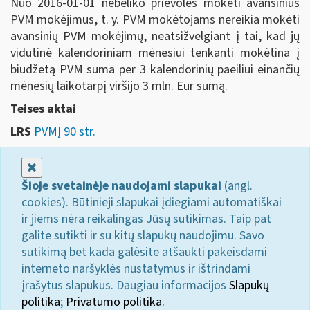
Nuo 2016-01-01 nebeliko prievolės mokėti avansinius
PVM mokėjimus, t. y. PVM mokėtojams nereikia mokėti
avansinių PVM mokėjimų, neatsižvelgiant į tai, kad jų
vidutinė kalendoriniam mėnesiui tenkanti mokėtina į
biudžetą PVM suma per 3 kalendorinių paeiliui einančių
mėnesių laikotarpį viršijo 3 mln. Eur sumą.
Teises aktai
LRS
PVMĮ 90 str.
Uždaryti
Šioje svetainėje naudojami slapukai
(angl.
cookies). Būtinieji slapukai įdiegiami automatiškai
ir jiems nėra reikalingas Jūsų sutikimas. Taip pat
galite sutikti ir su kitų slapukų naudojimu. Savo
sutikimą bet kada galėsite atšaukti pakeisdami
interneto naršyklės nustatymus ir ištrindami
įrašytus slapukus. Daugiau informacijos
Slapukų
politika
;
Privatumo politika.