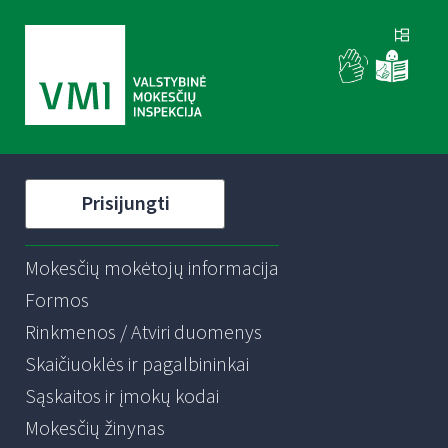
Prisijungti
Mokesčių mokėtojų informacija
Formos
Rinkmenos / Atviri duomenys
Skaičiuoklės ir pagalbininkai
Sąskaitos ir įmokų kodai
Mokesčių žinynas