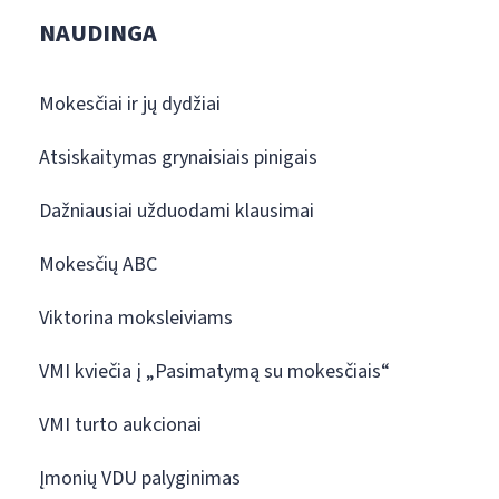
NAUDINGA
Mokesčiai ir jų dydžiai
Atsiskaitymas grynaisiais pinigais
Dažniausiai užduodami klausimai
Mokesčių ABC
Viktorina moksleiviams
VMI kviečia į „Pasimatymą su mokesčiais“
VMI turto aukcionai
Įmonių VDU palyginimas