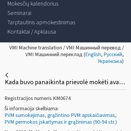
Mokesčių kalendorius
Seminarai
Tarptautinis apmokestinimas
Kontaktai / Apklausa
VMI Machine translation / VMI Машинный перевод /
VMI Машинний переклад (
English
,
Русский
,
Українська
)
Kada buvo panaikinta prievolė mokėti avansinius PVM mokėjimus?
Registracijos numeris KM0674
Ši informacija skelbiama:
PVM sumokėjimas, grąžintino PVM apskaičiavimas,
PVM permokos įskaitymas ir grąžinimas (90-94 str.)