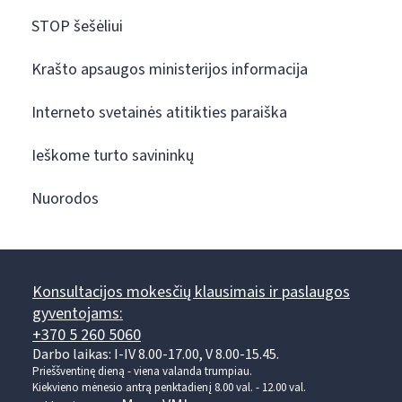
STOP šešėliui
Krašto apsaugos ministerijos informacija
Interneto svetainės atitikties paraiška
Ieškome turto savininkų
Nuorodos
Konsultacijos mokesčių klausimais ir paslaugos
gyventojams:
+370 5 260 5060
Darbo laikas: I-IV 8.00-17.00, V 8.00-15.45.
Prieššventinę dieną - viena valanda trumpiau.
Kiekvieno mėnesio antrą penktadienį 8.00 val. - 12.00 val.