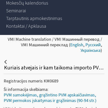
Mokesčių kalendorius
Seminarai
Tarptautinis apmokestinimas
Kontaktai / Apklausa
VMI Machine translation / VMI Машинный перевод /
VMI Машинний переклад (
English
,
Русский
,
Українська
)
Kuriais atvejais ir kam taikoma importo PVM įskaitymo (sumokėjimo) VMI tvarka?
Registracijos numeris KM0689
Ši informacija skelbiama:
PVM sumokėjimas, grąžintino PVM apskaičiavimas,
PVM permokos įskaitymas ir grąžinimas (90-94 str.)