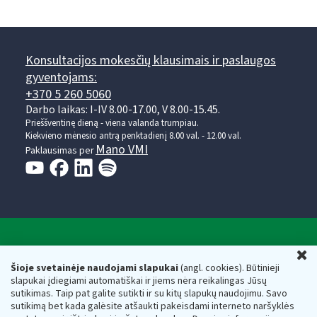
Konsultacijos mokesčių klausimais ir paslaugos
gyventojams:
+370 5 260 5060
Darbo laikas: I-IV 8.00-17.00, V 8.00-15.45.
Prieššventinę dieną - viena valanda trumpiau.
Kiekvieno mėnesio antrą penktadienį 8.00 val. - 12.00 val.
Mano VMI
Paklausimas per
Valstybinė mokesčių inspekcija prie Lietuvos
U
Respublikos finansų ministerijos
Šioje svetainėje naudojami slapukai
(angl. cookies). Būtinieji
slapukai įdiegiami automatiškai ir jiems nėra reikalingas Jūsų
Biudžetinė įstaiga. Juridinio asmens kodas — 188659752,
sutikimas. Taip pat galite sutikti ir su kitų slapukų naudojimu. Savo
adresas: Vasario 16-osios g. 14, 01107 Vilnius, Lietuva, el.paštas:
sutikimą bet kada galėsite atšaukti pakeisdami interneto naršyklės
vmi@vmi.lt
, E. pristatymo dėžutės adresas 188659752