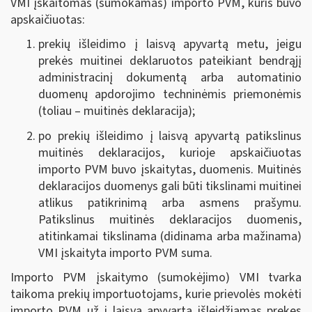
VMI įskaitomas (sumokamas) importo PVM, kuris buvo
apskaičiuotas:
prekių išleidimo į laisvą apyvartą metu, jeigu
prekės muitinei deklaruotos pateikiant bendrąjį
administracinį dokumentą arba automatinio
duomenų apdorojimo techninėmis priemonėmis
(toliau – muitinės deklaracija);
po prekių išleidimo į laisvą apyvartą patikslinus
muitinės deklaracijos, kurioje apskaičiuotas
importo PVM buvo įskaitytas, duomenis. Muitinės
deklaracijos duomenys gali būti tikslinami muitinei
atlikus patikrinimą arba asmens prašymu.
Patikslinus muitinės deklaracijos duomenis,
atitinkamai tikslinama (didinama arba mažinama)
VMI įskaityta importo PVM suma.
Importo PVM įskaitymo (sumokėjimo) VMI tvarka
taikoma prekių importuotojams, kurie prievolės mokėti
importo PVM už į laisvą apyvartą išleidžiamas prekes