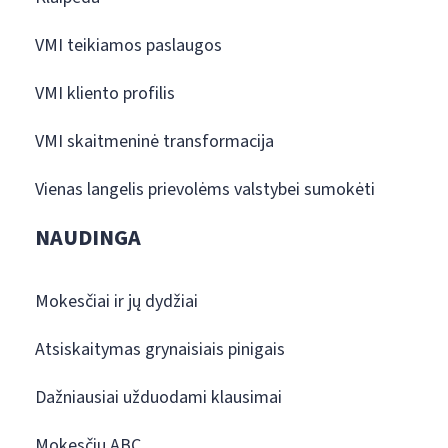
VMI teikiamos paslaugos
VMI kliento profilis
VMI skaitmeninė transformacija
Vienas langelis prievolėms valstybei sumokėti
NAUDINGA
Mokesčiai ir jų dydžiai
Atsiskaitymas grynaisiais pinigais
Dažniausiai užduodami klausimai
Mokesčių ABC