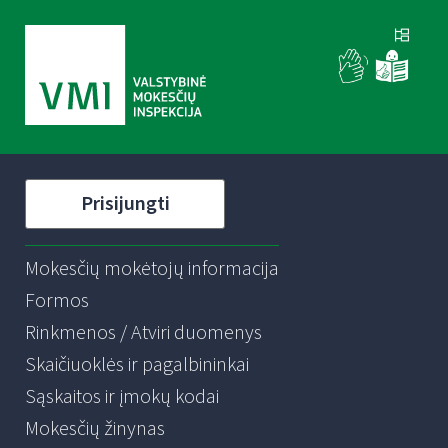
Prisijungti
Mokesčių mokėtojų informacija
Formos
Rinkmenos / Atviri duomenys
Skaičiuoklės ir pagalbininkai
Sąskaitos ir įmokų kodai
Mokesčių žinynas