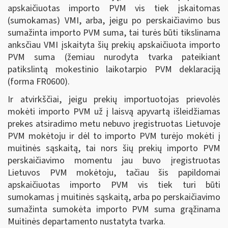
apskaičiuotas importo PVM vis tiek įskaitomas
(sumokamas) VMI, arba, jeigu po perskaičiavimo bus
sumažinta importo PVM suma, tai turės būti tikslinama
anksčiau VMI įskaityta šių prekių apskaičiuota importo
PVM suma (žemiau nurodyta tvarka pateikiant
patikslintą mokestinio laikotarpio PVM deklaraciją
(forma FR0600).
Ir atvirkščiai, jeigu prekių importuotojas prievolės
mokėti importo PVM už į laisvą apyvartą išleidžiamas
prekes atsiradimo metu nebuvo įregistruotas Lietuvoje
PVM mokėtoju ir dėl to importo PVM turėjo mokėti į
muitinės sąskaitą, tai nors šių prekių importo PVM
perskaičiavimo momentu jau buvo įregistruotas
Lietuvos PVM mokėtoju, tačiau šis papildomai
apskaičiuotas importo PVM vis tiek turi būti
sumokamas į muitinės sąskaitą, arba po perskaičiavimo
sumažinta sumokėta importo PVM suma grąžinama
Muitinės departamento nustatyta tvarka.