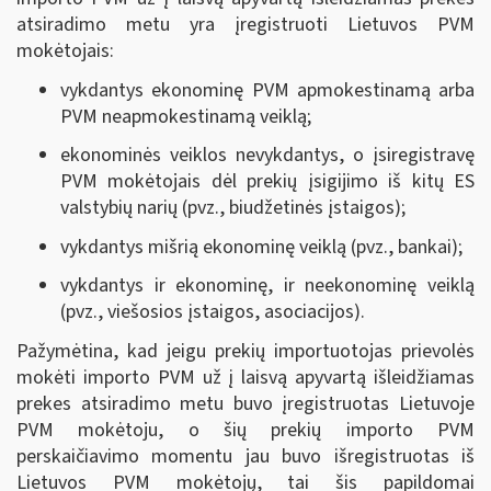
atsiradimo metu yra įregistruoti Lietuvos PVM
mokėtojais:
vykdantys ekonominę PVM apmokestinamą arba
PVM neapmokestinamą veiklą;
ekonominės veiklos nevykdantys, o įsiregistravę
PVM mokėtojais dėl prekių įsigijimo iš kitų ES
valstybių narių (pvz., biudžetinės įstaigos);
vykdantys mišrią ekonominę veiklą (pvz., bankai);
vykdantys ir ekonominę, ir neekonominę veiklą
(pvz., viešosios įstaigos, asociacijos).
Pažymėtina, kad jeigu prekių importuotojas prievolės
mokėti importo PVM už į laisvą apyvartą išleidžiamas
prekes atsiradimo metu buvo įregistruotas Lietuvoje
PVM mokėtoju, o šių prekių importo PVM
perskaičiavimo momentu jau buvo išregistruotas iš
Lietuvos PVM mokėtojų, tai šis papildomai