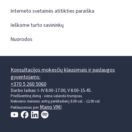
Interneto svetainės atitikties paraiška
Ieškome turto savininkų
Nuorodos
Konsultacijos mokesčių klausimais ir paslaugos
gyventojams:
+370 5 260 5060
Darbo laikas: I-IV 8.00-17.00, V 8.00-15.45.
Prieššventinę dieną - viena valanda trumpiau.
Kiekvieno mėnesio antrą penktadienį 8.00 val. - 12.00 val.
Mano VMI
Paklausimas per