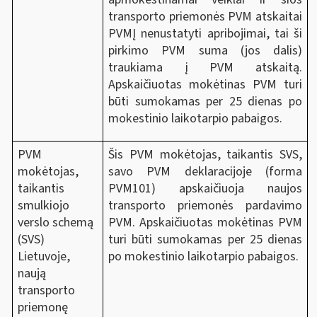
transporto priemonės PVM atskaitai
PVMĮ nenustatyti apribojimai, tai ši
pirkimo PVM suma (jos dalis)
traukiama į PVM atskaitą.
Apskaičiuotas mokėtinas PVM turi
būti sumokamas per 25 dienas po
mokestinio laikotarpio pabaigos.
PVM
Šis PVM mokėtojas, taikantis SVS,
mokėtojas,
savo PVM deklaracijoje (forma
taikantis
PVM101) apskaičiuoja naujos
smulkiojo
transporto priemonės pardavimo
verslo schemą
PVM. Apskaičiuotas mokėtinas PVM
(SVS)
turi būti sumokamas per 25 dienas
Lietuvoje,
po mokestinio laikotarpio pabaigos.
naują
transporto
priemonę