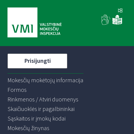
Prisijungti
Mokesčių mokėtojų informacija
Formos
Rinkmenos / Atviri duomenys
Skaičiuoklės ir pagalbininkai
Sąskaitos ir įmokų kodai
Mokesčių žinynas