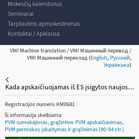
Mokesčių kalendorius
Seminarai
Tarptautinis apmokestinimas
Kontaktai / Apklausa
VMI Machine translation / VMI Машинный перевод /
VMI Машинний переклад (
English
,
Русский
,
Українська
)
Kada apskaičiuojamas iš ES įsigytos naujos transporto priemonės pardavimo PVM ir iki kada sumokamas į Lietuvos biudžetą?
Registracijos numeris KM0681
Ši informacija skelbiama:
PVM sumokėjimas, grąžintino PVM apskaičiavimas,
PVM permokos įskaitymas ir grąžinimas (90-94 str.)