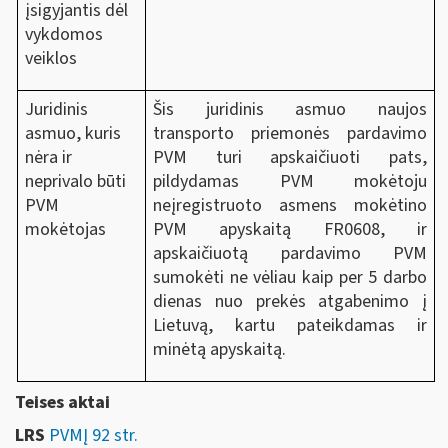
įsigyjantis dėl
vykdomos
veiklos
Juridinis
Šis juridinis asmuo naujos
asmuo, kuris
transporto priemonės pardavimo
nėra ir
PVM turi apskaičiuoti pats,
neprivalo būti
pildydamas PVM mokėtoju
PVM
neįregistruoto asmens mokėtino
mokėtojas
PVM apyskaitą FR0608, ir
apskaičiuotą pardavimo PVM
sumokėti ne vėliau kaip per 5 darbo
dienas nuo prekės atgabenimo į
Lietuvą, kartu pateikdamas ir
minėtą apyskaitą.
Teises aktai
LRS
PVMĮ 92 str.