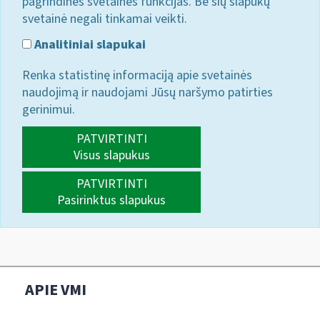
pagrindines svetainės funkcijas. Be šių slapukų
svetainė negali tinkamai veikti.
Analitiniai slapukai
Renka statistinę informaciją apie svetainės
naudojimą ir naudojami Jūsų naršymo patirties
gerinimui.
PATVIRTINTI
Visus slapukus
PATVIRTINTI
Pasirinktus slapukus
APIE VMI