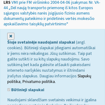
LRS
VMI prie FM viršininko 2004-04-06 įsakymas Nr. VA-
44 „Dėl naują transporto priemonę iš kitos Europos
sąjungos valstybės narės įsigijusio fizinio asmens
dokumentų pateikimo ir pridėtinės vertės mokesčio
apskaičiavimo taisyklių patvirtinimo“
Uždaryti
Šioje svetainėje naudojami slapukai
(angl.
cookies). Būtinieji slapukai įdiegiami automatiškai
ir jiems nėra reikalingas Jūsų sutikimas. Taip pat
galite sutikti ir su kitų slapukų naudojimu. Savo
sutikimą bet kada galėsite atšaukti pakeisdami
interneto naršyklės nustatymus ir ištrindami
įrašytus slapukus. Daugiau informacijos
Slapukų
politika
;
Privatumo politika.
Būtinieji slapukai
Naudojami sklandžiam svetainės veikimui ir įgalina