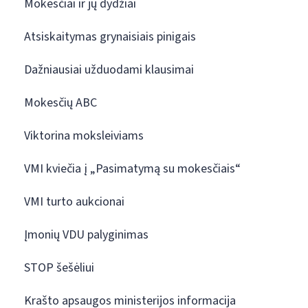
Mokesčiai ir jų dydžiai
Atsiskaitymas grynaisiais pinigais
Dažniausiai užduodami klausimai
Mokesčių ABC
Viktorina moksleiviams
VMI kviečia į „Pasimatymą su mokesčiais“
VMI turto aukcionai
Įmonių VDU palyginimas
STOP šešėliui
Krašto apsaugos ministerijos informacija