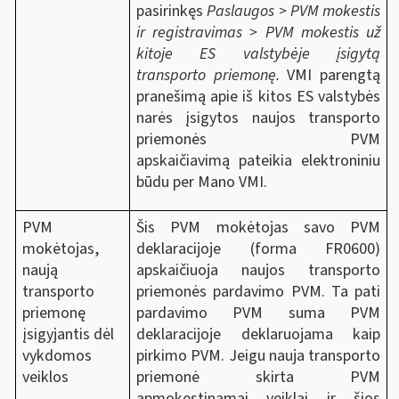
pasirinkęs
Paslaugos > PVM mokestis
ir registravimas > PVM mokestis už
kitoje ES valstybėje įsigytą
transporto priemonę.
VMI parengtą
pranešimą apie iš kitos ES valstybės
narės įsigytos naujos transporto
priemonės PVM
apskaičiavimą pateikia elektroniniu
būdu per Mano VMI.
PVM
Šis PVM mokėtojas savo PVM
mokėtojas,
deklaracijoje (forma FR0600)
naują
apskaičiuoja naujos transporto
transporto
priemonės pardavimo PVM. Ta pati
priemonę
pardavimo PVM suma PVM
įsigyjantis dėl
deklaracijoje deklaruojama kaip
vykdomos
pirkimo PVM. Jeigu nauja transporto
veiklos
priemonė skirta PVM
apmokestinamai veiklai ir šios