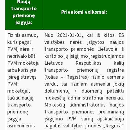
Naują
transporto
Privalomi veiksmai:
priemonę
įsigyja:
Nuo 2021-01-01, kai iš kitos ES
Fizinis asmuo,
valstybės narės įsigytos naujos
kuris pagal
transporto priemonės Lietuvoje iš
PVMĮ nėra ir
karto po jų įsigijimo įregistruojamos
neprivalo būti
Lietuvos Respublikos kelių
PVM mokėtoju
transporto priemonių registre
arba kuris yra
(toliau – Registras) fizinio asmens
įsiregistravęs
vardu, tai fiziniam asmeniui jokių
PVM
dokumentų / duomenų pateikti
mokėtoju,
mokesčių administratoriui nereikia.
tačiau naują
Mokesčių administratorius naujos
transporto
transporto priemonės preliminarią
priemonę
įsigijimo PVM sumą apskaičiuoja
įsigyja
pagal iš valstybės įmonės „Regitra“
asmeninėms