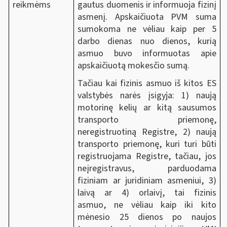
gautus duomenis ir informuoja fizinį
reikmėms
asmenį. Apskaičiuota PVM suma
sumokoma ne vėliau kaip per 5
darbo dienas nuo dienos, kurią
asmuo buvo informuotas apie
apskaičiuotą mokesčio sumą.
Tačiau kai fizinis asmuo iš kitos ES
valstybės narės įsigyja: 1) naują
motorinę kelių ar kitą sausumos
transporto priemonę,
neregistruotiną Registre, 2) naują
transporto priemonę, kuri turi būti
registruojama Registre, tačiau, jos
neįregistravus, parduodama
fiziniam ar juridiniam asmeniui, 3)
laivą ar 4) orlaivį, tai fizinis
asmuo, ne vėliau kaip iki kito
mėnesio 25 dienos po naujos