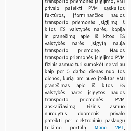
transporto priemonės įsigijimo, VMI
privalo pateikti PVM sąskaitos
faktūros, įforminančios naujos
transporto priemonės įsigijimą iš
kitos ES valstybės narės, kopiją
ir pranešimą apie iš kitos ES
valstybės narės įsigytą naują
transporto priemonę. Naujos
transporto priemonės įsigijimo PVM
fizinis asmuo turi sumokėti ne vėliau
kaip per 5 darbo dienas nuo tos
dienos, kurią jam buvo įteiktas VMI
pranešimas apie iš kitos ES
valstybės narės įsigytos naujos
transporto priemonės PVM
apskaičiavimą. Fizinis asmuo
nurodytus duomenis privalo
pateikti per elektroninių paslaugų
teikimo portalą
Mano VMI
,