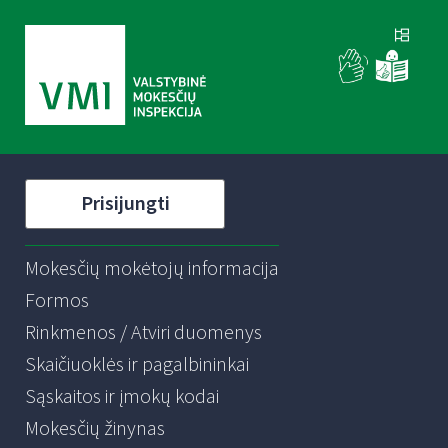
Prisijungti
Mokesčių mokėtojų informacija
Formos
Rinkmenos / Atviri duomenys
Skaičiuoklės ir pagalbininkai
Sąskaitos ir įmokų kodai
Mokesčių žinynas