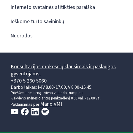
Interneto svetainės atitikties paraiška
Ieškome turto savininkų
Nuorodos
Konsultacijos mokesčių klausimais ir paslaugos
gyventojams:
+370 5 260 5060
Darbo laikas: I-IV 8.00-17.00, V 8.00-15.45.
Prieššventinę dieną - viena valanda trumpiau.
Kiekvieno mėnesio antrą penktadienį 8.00 val. - 12.00 val.
Mano VMI
Paklausimas per