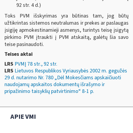
92 str. 4 d.)
Toks PVM išskyrimas yra būtinas tam, jog būtų
užtikrintas sistemos neutralumas ir prekes ar paslaugas
įsigiję apmokestinamieji asmenys, turintys teisę įsigytą
pirkimo PVM įtraukti į PVM atskaitą, galėtų šia savo
teise pasinaudoti.
Teises aktai
LRS
PVMĮ 78 str., 92 str.
LRS
Lietuvos Respublikos Vyriausybės 2002 m. gegužės
29 d. nutarimo Nr. 780 „Dėl Mokesčiams apskaičiuoti
naudojamų apskaitos dokumentų išrašymo ir
pripažinimo taisyklių patvirtinimo“ 8-1 p.
APIE VMI