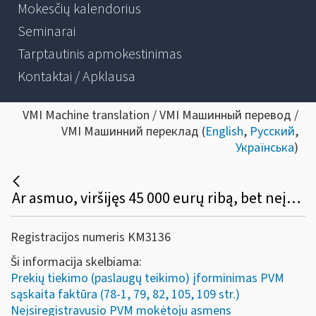
Mokesčių kalendorius
Seminarai
Tarptautinis apmokestinimas
Kontaktai / Apklausa
VMI Machine translation / VMI Машинный перевод /
VMI Машинний переклад (
English
,
Русский
,
Українська
)
Ar asmuo, viršijęs 45 000 eurų ribą, bet neįsiregistravęs PVM mokėtoju, gali (privalo) apskaitos dokumente išskirti PVM, o pirkėjas turi teisę tokį PVM atskaityti įprasta tvarka?
Registracijos numeris KM3136
Ši informacija skelbiama:
Prekių tiekimo (paslaugų teikimo) įforminimas PVM
sąskaita faktūra (78-1, 79, 82, 105, 109 str.)
Neįsiregistravusio PVM mokėtoju asmens