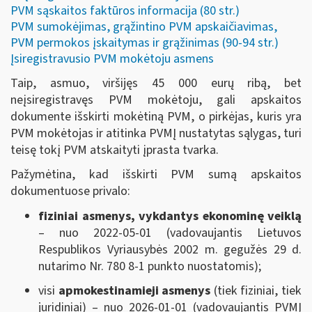
PVM sąskaitos faktūros informacija (80 str.)
PVM sumokėjimas, grąžintino PVM apskaičiavimas,
PVM permokos įskaitymas ir grąžinimas (90-94 str.)
Įsiregistravusio PVM mokėtoju asmens
Taip, asmuo, viršijęs 45 000 eurų ribą, bet
neįsiregistravęs PVM mokėtoju, gali apskaitos
dokumente išskirti mokėtiną PVM, o pirkėjas, kuris yra
PVM mokėtojas ir atitinka PVMĮ nustatytas sąlygas, turi
teisę tokį PVM atskaityti įprasta tvarka.
Pažymėtina, kad išskirti PVM sumą apskaitos
dokumentuose privalo:
fiziniai asmenys, vykdantys ekonominę veiklą
– nuo 2022-05-01 (vadovaujantis Lietuvos
Respublikos Vyriausybės 2002 m. gegužės 29 d.
nutarimo Nr. 780 8-1 punkto nuostatomis);
visi
apmokestinamieji asmenys
(tiek fiziniai, tiek
juridiniai) – nuo 2026-01-01 (vadovaujantis PVMĮ