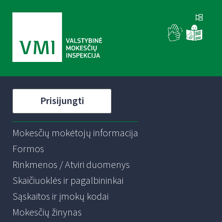
Prisijungti
Mokesčių mokėtojų informacija
Formos
Rinkmenos / Atviri duomenys
Skaičiuoklės ir pagalbininkai
Sąskaitos ir įmokų kodai
Mokesčių žinynas