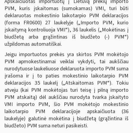
Apskaičiuotas importuotų į Lietuvą prekių importo
PVM, kuris įskaitomas (sumokamas) VMI, turi būti
deklaruotas mokestinio laikotarpio PVM deklaracijos
(forma FR0600) 27 laukelyje („Importo PVM, kurio
įskaitymą kontroliuoja VMI“), 36 laukelis („Mokėtinas į
biudžetą arba grąžintinas iš biudžeto (-) PVM“)
užpildomas automatiškai.
Jeigu importuotos prekės yra skirtos PVM mokėtojo
PVM apmokestinamai veiklai vykdyti, tai aukščiau
nurodytuose laukeliuose deklaruota importo PVM suma
įrašoma ir į to paties mokestinio laikotarpio PVM
deklaracijos 35 laukelį („Atskaitomas PVM“). Tokiu
atveju (kai PVM mokėtojas turi teisę į pilną importo
PVM atskaitą) dėl aukščiau nurodyta tvarka įskaityto
VMI importo PVM, šio PVM mokėtojo mokestinio
laikotarpio PVM deklaracijoje apskaičiuota (36
laukelyje) galutinė mokėtina į biudžetą (grąžintina iš
biudžeto) PVM suma neturi pasikeisti.