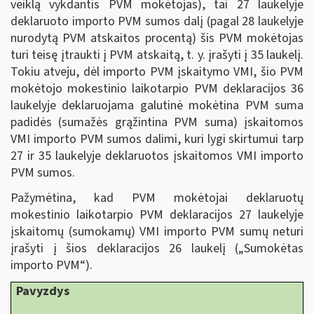
veiklą vykdantis PVM mokėtojas), tai 27 laukelyje
deklaruoto importo PVM sumos dalį (pagal 28 laukelyje
nurodytą PVM atskaitos procentą) šis PVM mokėtojas
turi teisę įtraukti į PVM atskaitą, t. y. įrašyti į 35 laukelį.
Tokiu atveju, dėl importo PVM įskaitymo VMI, šio PVM
mokėtojo mokestinio laikotarpio PVM deklaracijos 36
laukelyje deklaruojama galutinė mokėtina PVM suma
padidės (sumažės grąžintina PVM suma) įskaitomos
VMI importo PVM sumos dalimi, kuri lygi skirtumui tarp
27 ir 35 laukelyje deklaruotos įskaitomos VMI importo
PVM sumos.
Pažymėtina, kad PVM mokėtojai deklaruotų
mokestinio laikotarpio PVM deklaracijos 27 laukelyje
įskaitomų (sumokamų) VMI importo PVM sumų neturi
įrašyti į šios deklaracijos 26 laukelį („Sumokėtas
importo PVM“).
Pavyzdys