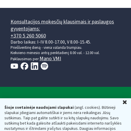
Konsultacijos mokesčių klausimais ir paslaugos
gyventojams:
+370 5 260 5060
Darbo laikas: I-IV 8.00-17.00, V 8.00-15.45.
Prieššventinę dieną - viena valanda trumpiau.
Kiekvieno mėnesio antrą penktadienį 8.00 val. - 12.00 val.
Mano VMI
Paklausimas per
Valstybinė mokesčių inspekcija prie Lietuvos
U
Respublikos finansų ministerijos
Šioje svetainėje naudojami slapukai
(angl. cookies). Būtinieji
slapukai įdiegiami automatiškai ir jiems nėra reikalingas Jūsų
Biudžetinė įstaiga. Juridinio asmens kodas — 188659752,
sutikimas. Taip pat galite sutikti ir su kitų slapukų naudojimu. Savo
adresas: Vasario 16-osios g. 14, 01107 Vilnius, Lietuva, el.paštas:
sutikimą bet kada galėsite atšaukti pakeisdami interneto naršyklės
vmi@vmi.lt
, E. pristatymo dėžutės adresas 188659752
nustatymus ir ištrindami įrašytus slapukus. Daugiau informacijos