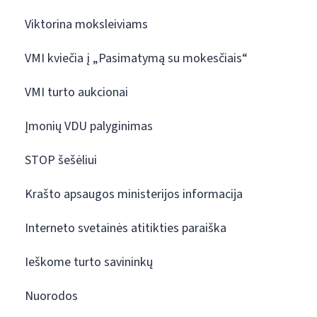
Viktorina moksleiviams
VMI kviečia į „Pasimatymą su mokesčiais“
VMI turto aukcionai
Įmonių VDU palyginimas
STOP šešėliui
Krašto apsaugos ministerijos informacija
Interneto svetainės atitikties paraiška
Ieškome turto savininkų
Nuorodos