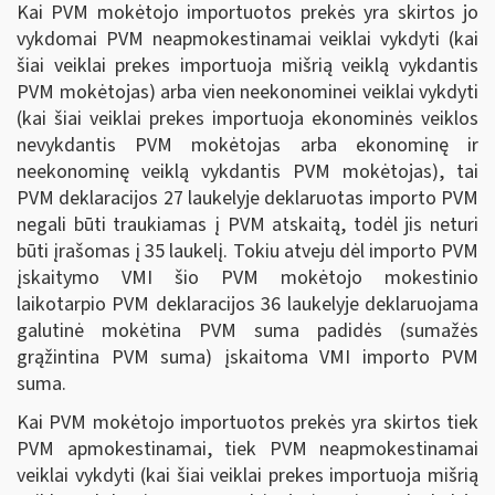
Kai PVM mokėtojo importuotos prekės yra skirtos jo
vykdomai PVM neapmokestinamai veiklai vykdyti (kai
šiai veiklai prekes importuoja mišrią veiklą vykdantis
PVM mokėtojas) arba vien neekonominei veiklai vykdyti
(kai šiai veiklai prekes importuoja ekonominės veiklos
nevykdantis PVM mokėtojas arba ekonominę ir
neekonominę veiklą vykdantis PVM mokėtojas), tai
PVM deklaracijos 27 laukelyje deklaruotas importo PVM
negali būti traukiamas į PVM atskaitą, todėl jis neturi
būti įrašomas į 35 laukelį. Tokiu atveju dėl importo PVM
įskaitymo VMI šio PVM mokėtojo mokestinio
laikotarpio PVM deklaracijos 36 laukelyje deklaruojama
galutinė mokėtina PVM suma padidės (sumažės
grąžintina PVM suma) įskaitoma VMI importo PVM
suma.
Kai PVM mokėtojo importuotos prekės yra skirtos tiek
PVM apmokestinamai, tiek PVM neapmokestinamai
veiklai vykdyti (kai šiai veiklai prekes importuoja mišrią