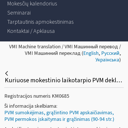
Mokesčių kalendorius
Seminarai
Tarptautinis apmokestinimas
Kontaktai / Apklausa
VMI Machine translation / VMI Машинный перевод /
VMI Машинний переклад (
English
,
Русский
,
Українська
)
Kuriuose mokestinio laikotarpio PVM deklaracijos laukeliuose turi būti deklaruotas importo PVM, kuris įskaitomas (sumokamas) VMI?
Registracijos numeris KM0685
Ši informacija skelbiama:
PVM sumokėjimas, grąžintino PVM apskaičiavimas,
PVM permokos įskaitymas ir grąžinimas (90-94 str.)