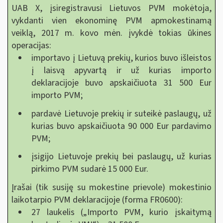
UAB X, įsiregistravusi Lietuvos PVM mokėtoja,
vykdanti vien ekonominę PVM apmokestinamą
veiklą, 2017 m. kovo mėn. įvykdė tokias ūkines
operacijas:
importavo į Lietuvą prekių, kurios buvo išleistos
į laisvą apyvartą ir už kurias importo
deklaracijoje buvo apskaičiuota 31 500 Eur
importo PVM;
pardavė Lietuvoje prekių ir suteikė paslaugų, už
kurias buvo apskaičiuota 90 000 Eur pardavimo
PVM;
įsigijo Lietuvoje prekių bei paslaugų, už kurias
pirkimo PVM sudarė 15 000 Eur.
Įrašai (tik susiję su mokestine prievole) mokestinio
laikotarpio PVM deklaracijoje (forma FR0600):
27 laukelis („Importo PVM, kurio įskaitymą