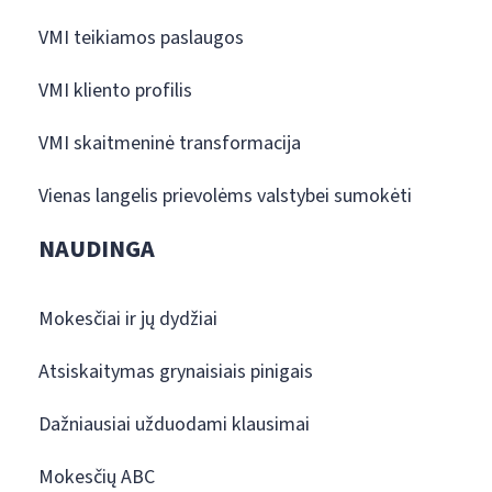
VMI teikiamos paslaugos
VMI kliento profilis
VMI skaitmeninė transformacija
Vienas langelis prievolėms valstybei sumokėti
NAUDINGA
Mokesčiai ir jų dydžiai
Atsiskaitymas grynaisiais pinigais
Dažniausiai užduodami klausimai
Mokesčių ABC