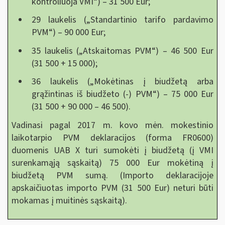
kontroliuoja VMI“) – 31 500 Eur;
29 laukelis („Standartinio tarifo pardavimo
PVM“) – 90 000 Eur;
35 laukelis („Atskaitomas PVM“) – 46 500 Eur
(31 500 + 15 000);
36 laukelis („Mokėtinas į biudžetą arba
grąžintinas iš biudžeto (-) PVM“) – 75 000 Eur
(31 500 + 90 000 – 46 500).
Vadinasi pagal 2017 m. kovo mėn. mokestinio
laikotarpio PVM deklaracijos (forma FR0600)
duomenis UAB X turi sumokėti į biudžetą (į VMI
surenkamąją sąskaitą) 75 000 Eur mokėtiną į
biudžetą PVM sumą. (Importo deklaracijoje
apskaičiuotas importo PVM (31 500 Eur) neturi būti
mokamas į muitinės sąskaitą).