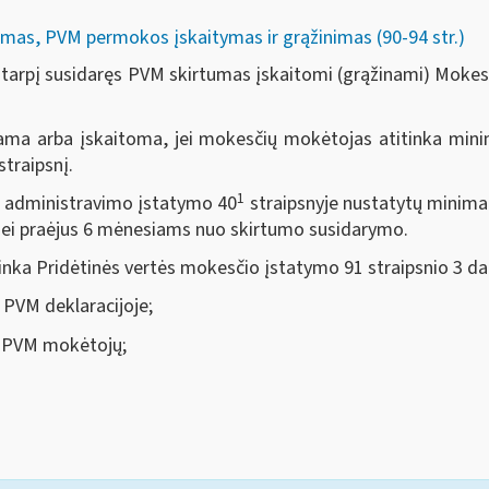
mas, PVM permokos įskaitymas ir grąžinimas (90-94 str.)
tarpį susidaręs PVM skirtumas įskaitomi (grąžinami) Moke
ma arba įskaitoma, jei mokesčių mokėtojas atitinka mini
straipsnį.
1
 administravimo įstatymo 40
straipsnyje nustatytų minima
 nei praėjus 6 mėnesiams nuo skirtumo susidarymo.
inka Pridėtinės vertės mokesčio įstatymo 91 straipsnio 3 da
PVM deklaracijoje;
š PVM mokėtojų;