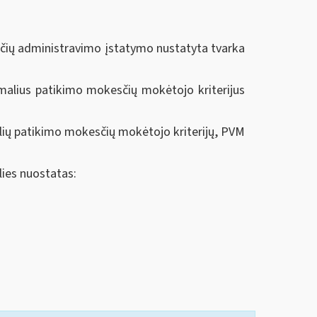
sčių administravimo įstatymo nustatyta tvarka
malius patikimo mokesčių mokėtojo kriterijus
lių patikimo mokesčių mokėtojo kriterijų, PVM
lies nuostatas: