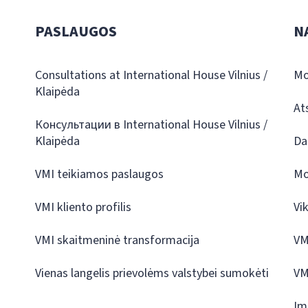
PASLAUGOS
N
Consultations at International House Vilnius /
Mo
Klaipėda
At
Консультации в International House Vilnius /
Klaipėda
Da
VMI teikiamos paslaugos
Mo
VMI kliento profilis
Vi
VMI skaitmeninė transformacija
VM
Vienas langelis prievolėms valstybei sumokėti
VM
Įm