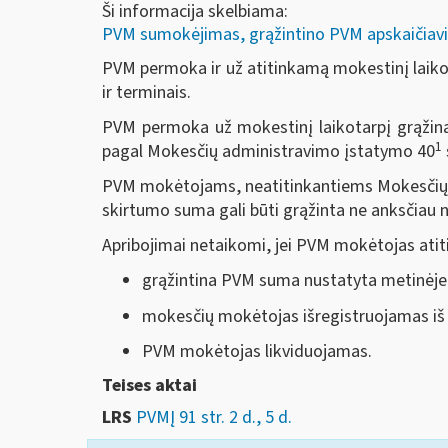
Ši informacija skelbiama:
PVM sumokėjimas, grąžintino PVM apskaičiavi
PVM permoka ir už atitinkamą mokestinį laiko
ir terminais.
PVM permoka už mokestinį laikotarpį grąžina
1
pagal Mokesčių administravimo įstatymo 40
PVM mokėtojams, neatitinkantiems Mokesčių
skirtumo suma gali būti grąžinta ne anksčiau
Apribojimai netaikomi, jei PVM mokėtojas atit
grąžintina PVM suma nustatyta metinėje 
mokesčių mokėtojas išregistruojamas i
PVM mokėtojas likviduojamas.
Teises aktai
LRS
PVMĮ 91 str. 2 d., 5 d.