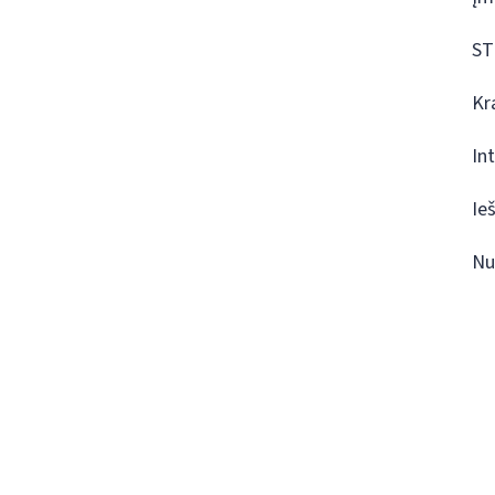
ST
Kr
In
Ie
Nu