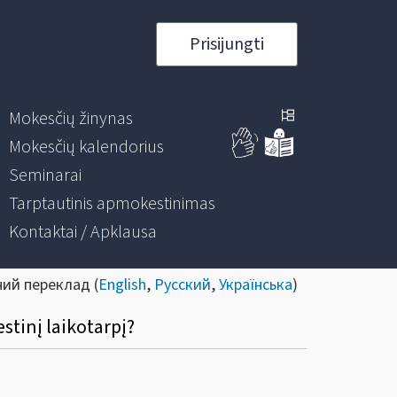
Prisijungti
Mokesčių žinynas
Mokesčių kalendorius
Seminarai
Tarptautinis apmokestinimas
Kontaktai / Apklausa
ний переклад (
English
,
Русский
,
Українська
)
stinį laikotarpį?