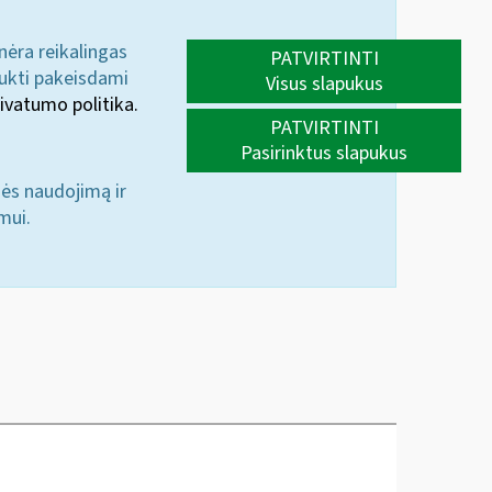
 nėra reikalingas
PATVIRTINTI
aukti pakeisdami
Visus slapukus
ivatumo politika.
PATVIRTINTI
Pasirinktus slapukus
nės naudojimą ir
mui.