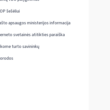
OP šešėliui
ašto apsaugos ministerijos informacija
terneto svetainės atitikties paraiška
škome turto savininkų
orodos