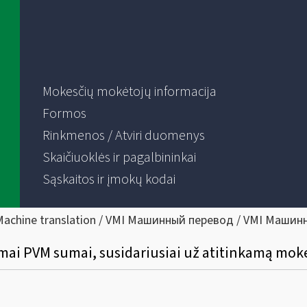
Mokesčių mokėtojų informacija
Formos
Rinkmenos / Atviri duomenys
Skaičiuoklės ir pagalbininkai
Sąskaitos ir įmokų kodai
Machine translation / VMI Машинный перевод / VMI Машин
mai PVM sumai, susidariusiai už atitinkamą moke