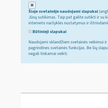
Uždaryti
Šioje svetainėje naudojami slapukai
(angl
Jūsų sutikimas. Taip pat galite sutikti ir s
interneto naršyklės nustatymus ir ištrindam
Būtinieji slapukai
Naudojami sklandžiam svetainės veikimui ir 
pagrindines svetainės funkcijas. Be šių slap
negali tinkamai veikti.