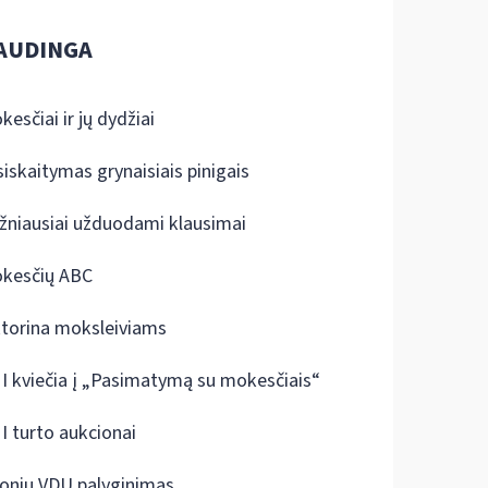
AUDINGA
kesčiai ir jų dydžiai
siskaitymas grynaisiais pinigais
žniausiai užduodami klausimai
kesčių ABC
ktorina moksleiviams
I kviečia į „Pasimatymą su mokesčiais“
I turto aukcionai
onių VDU palyginimas