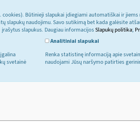
. cookies). Būtinieji slapukai įdiegiami automatiškai ir jiems
u kitų slapukų naudojimu. Savo sutikimą bet kada galėsite atš
i įrašytus slapukus. Daugiau informacijos
Slapukų politika
;
Pr
Analitiniai slapukai
įgalina
Renka statistinę informaciją apie svetai
ukų svetainė
naudojami Jūsų naršymo patirties gerini