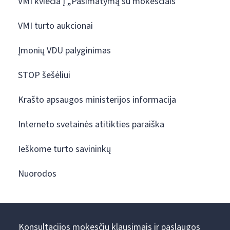
VMI kviečia į „Pasimatymą su mokesčiais“
VMI turto aukcionai
Įmonių VDU palyginimas
STOP šešėliui
Krašto apsaugos ministerijos informacija
Interneto svetainės atitikties paraiška
Ieškome turto savininkų
Nuorodos
Konsultacijos mokesčių klausimais ir paslaugos