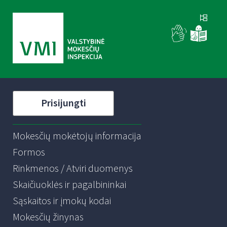
Prisijungti
Mokesčių mokėtojų informacija
Formos
Rinkmenos / Atviri duomenys
Skaičiuoklės ir pagalbininkai
Sąskaitos ir įmokų kodai
Mokesčių žinynas