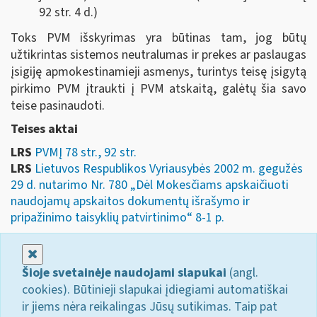
92 str. 4 d.)
Toks PVM išskyrimas yra būtinas tam, jog būtų
užtikrintas sistemos neutralumas ir prekes ar paslaugas
įsigiję apmokestinamieji asmenys, turintys teisę įsigytą
pirkimo PVM įtraukti į PVM atskaitą, galėtų šia savo
teise pasinaudoti.
Teises aktai
LRS
PVMĮ 78 str., 92 str.
LRS
Lietuvos Respublikos Vyriausybės 2002 m. gegužės
29 d. nutarimo Nr. 780 „Dėl Mokesčiams apskaičiuoti
naudojamų apskaitos dokumentų išrašymo ir
pripažinimo taisyklių patvirtinimo“ 8-1 p.
Uždaryti
Šioje svetainėje naudojami slapukai
(angl.
cookies). Būtinieji slapukai įdiegiami automatiškai
ir jiems nėra reikalingas Jūsų sutikimas. Taip pat