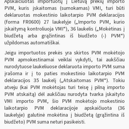
Apskaičiuotas importuotų į Lietuvą prekių importo
PVM, kuris įskaitomas (sumokamas) VMI, turi būti
deklaruotas mokestinio laikotarpio PVM deklaracijos
(forma FR0600) 27 laukelyje („Importo PVM, kurio
įskaitymą kontroliuoja VMI“), 36 laukelis („Mokėtinas į
biudžetą arba grąžintinas iš biudžeto (-) PVM“)
užpildomas automatiškai.
Jeigu importuotos prekės yra skirtos PVM mokėtojo
PVM apmokestinamai veiklai vykdyti, tai aukščiau
nurodytuose laukeliuose deklaruota importo PVM suma
įrašoma ir į to paties mokestinio laikotarpio PVM
deklaracijos 35 laukelį („Atskaitomas PVM“). Tokiu
atveju (kai PVM mokėtojas turi teisę į pilną importo
PVM atskaitą) dėl aukščiau nurodyta tvarka įskaityto
VMI importo PVM, šio PVM mokėtojo mokestinio
laikotarpio PVM deklaracijoje apskaičiuota (36
laukelyje) galutinė mokėtina į biudžetą (grąžintina iš
biudžeto) PVM suma neturi pasikeisti.