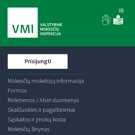
Prisijungti
Mokesčių mokėtojų informacija
Formos
Rinkmenos / Atviri duomenys
Skaičiuoklės ir pagalbininkai
Sąskaitos ir įmokų kodai
Mokesčių žinynas