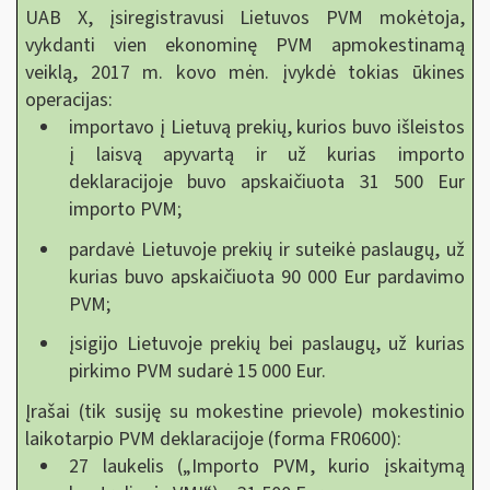
UAB X, įsiregistravusi Lietuvos PVM mokėtoja,
vykdanti vien ekonominę PVM apmokestinamą
veiklą, 2017 m. kovo mėn. įvykdė tokias ūkines
operacijas:
importavo į Lietuvą prekių, kurios buvo išleistos
į laisvą apyvartą ir už kurias importo
deklaracijoje buvo apskaičiuota 31 500 Eur
importo PVM;
pardavė Lietuvoje prekių ir suteikė paslaugų, už
kurias buvo apskaičiuota 90 000 Eur pardavimo
PVM;
įsigijo Lietuvoje prekių bei paslaugų, už kurias
pirkimo PVM sudarė 15 000 Eur.
Įrašai (tik susiję su mokestine prievole) mokestinio
laikotarpio PVM deklaracijoje (forma FR0600):
27 laukelis („Importo PVM, kurio įskaitymą