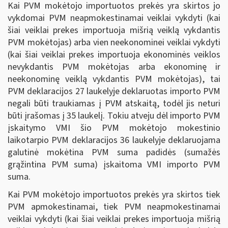
Kai PVM mokėtojo importuotos prekės yra skirtos jo
vykdomai PVM neapmokestinamai veiklai vykdyti (kai
šiai veiklai prekes importuoja mišrią veiklą vykdantis
PVM mokėtojas) arba vien neekonominei veiklai vykdyti
(kai šiai veiklai prekes importuoja ekonominės veiklos
nevykdantis PVM mokėtojas arba ekonominę ir
neekonominę veiklą vykdantis PVM mokėtojas), tai
PVM deklaracijos 27 laukelyje deklaruotas importo PVM
negali būti traukiamas į PVM atskaitą, todėl jis neturi
būti įrašomas į 35 laukelį. Tokiu atveju dėl importo PVM
įskaitymo VMI šio PVM mokėtojo mokestinio
laikotarpio PVM deklaracijos 36 laukelyje deklaruojama
galutinė mokėtina PVM suma padidės (sumažės
grąžintina PVM suma) įskaitoma VMI importo PVM
suma.
Kai PVM mokėtojo importuotos prekės yra skirtos tiek
PVM apmokestinamai, tiek PVM neapmokestinamai
veiklai vykdyti (kai šiai veiklai prekes importuoja mišrią