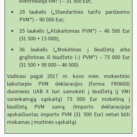
kontroliuoja VMI“) – 31 500 Eur;
29 laukelis („Standartinio tarifo pardavimo
PVM“) – 90 000 Eur;
35 laukelis („Atskaitomas PVM“) – 46 500 Eur
(31 500 + 15 000);
36 laukelis („Mokėtinas į biudžetą arba
grąžintinas iš biudžeto (-) PVM“) – 75 000 Eur
(31 500 + 90 000 – 46 500).
Vadinasi pagal 2017 m. kovo mėn. mokestinio
laikotarpio PVM deklaracijos (forma FR0600)
duomenis UAB X turi sumokėti į biudžetą (į VMI
surenkamąją sąskaitą) 75 000 Eur mokėtiną į
biudžetą PVM sumą. (Importo deklaracijoje
apskaičiuotas importo PVM (31 500 Eur) neturi būti
mokamas į muitinės sąskaitą).