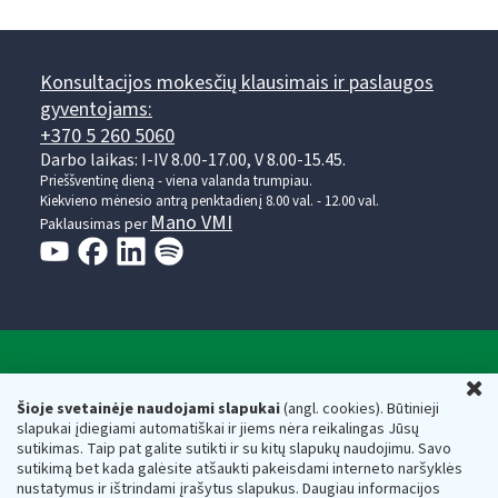
Konsultacijos mokesčių klausimais ir paslaugos
gyventojams:
+370 5 260 5060
Darbo laikas: I-IV 8.00-17.00, V 8.00-15.45.
Prieššventinę dieną - viena valanda trumpiau.
Kiekvieno mėnesio antrą penktadienį 8.00 val. - 12.00 val.
Mano VMI
Paklausimas per
Valstybinė mokesčių inspekcija prie Lietuvos
U
Respublikos finansų ministerijos
Šioje svetainėje naudojami slapukai
(angl. cookies). Būtinieji
slapukai įdiegiami automatiškai ir jiems nėra reikalingas Jūsų
Biudžetinė įstaiga. Juridinio asmens kodas — 188659752,
sutikimas. Taip pat galite sutikti ir su kitų slapukų naudojimu. Savo
adresas: Vasario 16-osios g. 14, 01107 Vilnius, Lietuva, el.paštas:
sutikimą bet kada galėsite atšaukti pakeisdami interneto naršyklės
vmi@vmi.lt
, E. pristatymo dėžutės adresas 188659752
nustatymus ir ištrindami įrašytus slapukus. Daugiau informacijos