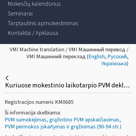
Mokesčių kalendorius
Seminarai
Tarptautinis apmokestinimas
Kontaktai / Apklausa
VMI Machine translation / VMI Машинный перевод /
VMI Машинний переклад (
English
,
Русский
,
Українська
)
Kuriuose mokestinio laikotarpio PVM deklaracijos laukeliuose turi būti deklaruotas importo PVM, kuris įskaitomas (sumokamas) VMI?
Registracijos numeris KM0685
Ši informacija skelbiama:
PVM sumokėjimas, grąžintino PVM apskaičiavimas,
PVM permokos įskaitymas ir grąžinimas (90-94 str.)