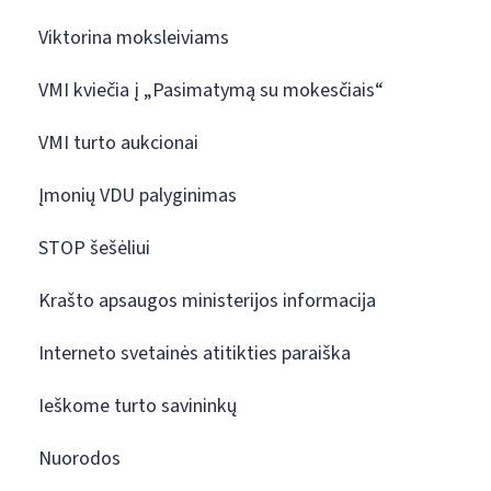
Viktorina moksleiviams
VMI kviečia į „Pasimatymą su mokesčiais“
VMI turto aukcionai
Įmonių VDU palyginimas
STOP šešėliui
Krašto apsaugos ministerijos informacija
Interneto svetainės atitikties paraiška
Ieškome turto savininkų
Nuorodos