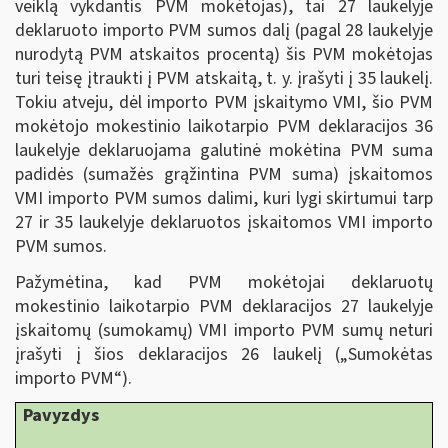
veiklą vykdantis PVM mokėtojas), tai 27 laukelyje
deklaruoto importo PVM sumos dalį (pagal 28 laukelyje
nurodytą PVM atskaitos procentą) šis PVM mokėtojas
turi teisę įtraukti į PVM atskaitą, t. y. įrašyti į 35 laukelį.
Tokiu atveju, dėl importo PVM įskaitymo VMI, šio PVM
mokėtojo mokestinio laikotarpio PVM deklaracijos 36
laukelyje deklaruojama galutinė mokėtina PVM suma
padidės (sumažės grąžintina PVM suma) įskaitomos
VMI importo PVM sumos dalimi, kuri lygi skirtumui tarp
27 ir 35 laukelyje deklaruotos įskaitomos VMI importo
PVM sumos.
Pažymėtina, kad PVM mokėtojai deklaruotų
mokestinio laikotarpio PVM deklaracijos 27 laukelyje
įskaitomų (sumokamų) VMI importo PVM sumų neturi
įrašyti į šios deklaracijos 26 laukelį („Sumokėtas
importo PVM“).
Pavyzdys