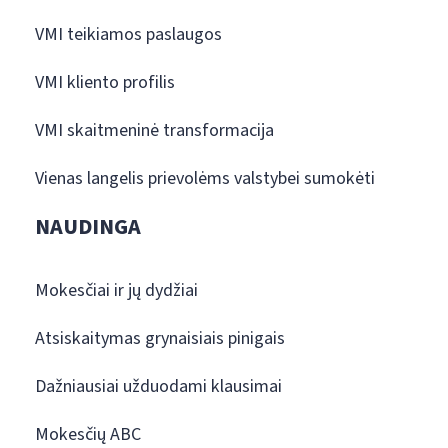
VMI teikiamos paslaugos
VMI kliento profilis
VMI skaitmeninė transformacija
Vienas langelis prievolėms valstybei sumokėti
NAUDINGA
Mokesčiai ir jų dydžiai
Atsiskaitymas grynaisiais pinigais
Dažniausiai užduodami klausimai
Mokesčių ABC