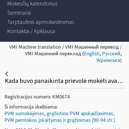
Mokesčių kalendorius
Seminarai
Tarptautinis apmokestinimas
Kontaktai / Apklausa
VMI Machine translation / VMI Машинный перевод /
VMI Машинний переклад (
English
,
Русский
,
Українська
)
Kada buvo panaikinta prievolė mokėti avansinius PVM mokėjimus?
Registracijos numeris KM0674
Ši informacija skelbiama:
PVM sumokėjimas, grąžintino PVM apskaičiavimas,
PVM permokos įskaitymas ir grąžinimas (90-94 str.)