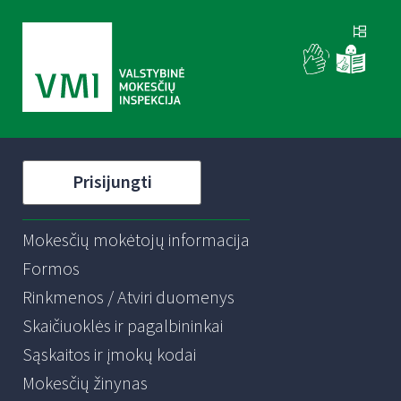
Prisijungti
Mokesčių mokėtojų informacija
Formos
Rinkmenos / Atviri duomenys
Skaičiuoklės ir pagalbininkai
Sąskaitos ir įmokų kodai
Mokesčių žinynas