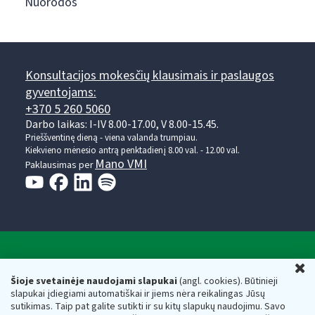
Nuorodos
Konsultacijos mokesčių klausimais ir paslaugos
gyventojams:
+370 5 260 5060
Darbo laikas: I-IV 8.00-17.00, V 8.00-15.45.
Prieššventinę dieną - viena valanda trumpiau.
Kiekvieno mėnesio antrą penktadienį 8.00 val. - 12.00 val.
Mano VMI
Paklausimas per
Valstybinė mokesčių inspekcija prie Lietuvos
U
Respublikos finansų ministerijos
Šioje svetainėje naudojami slapukai
(angl. cookies). Būtinieji
slapukai įdiegiami automatiškai ir jiems nėra reikalingas Jūsų
Biudžetinė įstaiga. Juridinio asmens kodas — 188659752,
sutikimas. Taip pat galite sutikti ir su kitų slapukų naudojimu. Savo