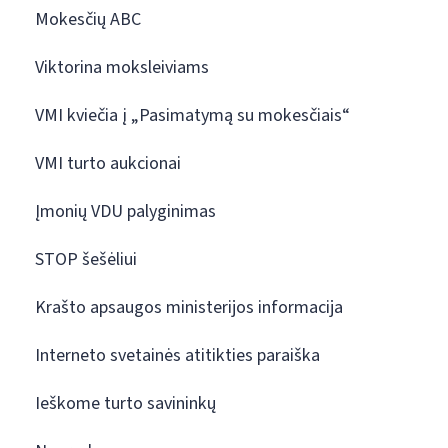
Mokesčių ABC
Viktorina moksleiviams
VMI kviečia į „Pasimatymą su mokesčiais“
VMI turto aukcionai
Įmonių VDU palyginimas
STOP šešėliui
Krašto apsaugos ministerijos informacija
Interneto svetainės atitikties paraiška
Ieškome turto savininkų