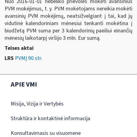
Nuo 2016-01-01 nebeliko prievolės mokėti avansinius
PVM mokėjimus, t. y. PVM mokėtojams nereikia mokėti
avansinių PVM mokėjimų, neatsižvelgiant į tai, kad jų
vidutinė kalendoriniam mėnesiui tenkanti mokėtina į
biudžetą PVM suma per 3 kalendorinių paeiliui einančių
mėnesių laikotarpį viršijo 3 mln. Eur sumą.
Teises aktai
LRS
PVMĮ 90 str.
APIE VMI
Misija, Vizija ir Vertybės
Struktūra ir kontaktinė informacija
Konsultavimasis su visuomene