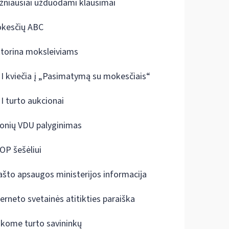
žniausiai užduodami klausimai
kesčių ABC
ktorina moksleiviams
I kviečia į „Pasimatymą su mokesčiais“
I turto aukcionai
onių VDU palyginimas
OP šešėliui
ašto apsaugos ministerijos informacija
terneto svetainės atitikties paraiška
škome turto savininkų