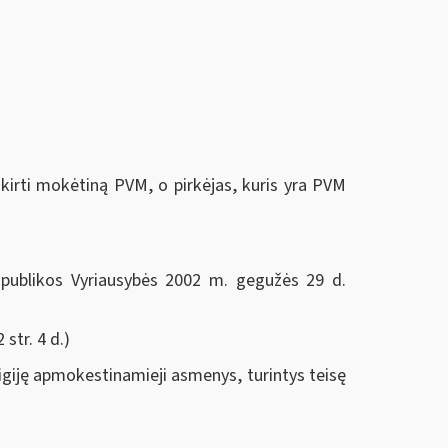
kirti mokėtiną PVM, o pirkėjas, kuris yra PVM
publikos Vyriausybės 2002 m. gegužės 29 d.
 str. 4 d.)
igiję apmokestinamieji asmenys, turintys teisę