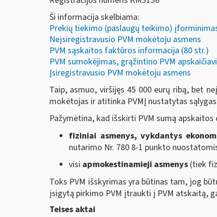
Registracijos numeris KM3136
Ši informacija skelbiama:
Prekių tiekimo (paslaugų teikimo) įforminimas 
Neįsiregistravusio PVM mokėtoju asmens
PVM sąskaitos faktūros informacija (80 str.)
PVM sumokėjimas, grąžintino PVM apskaičiavi
Įsiregistravusio PVM mokėtoju asmens
Taip, asmuo, viršijęs 45 000 eurų ribą, bet 
mokėtojas ir atitinka PVMĮ nustatytas sąlygas, 
Pažymėtina, kad išskirti PVM sumą apskaitos
fiziniai asmenys, vykdantys ekonom
nutarimo Nr. 780 8-1 punkto nuostatomis
visi
apmokestinamieji asmenys
(tiek fi
Toks PVM išskyrimas yra būtinas tam, jog būtų
įsigytą pirkimo PVM įtraukti į PVM atskaitą, ga
Teises aktai