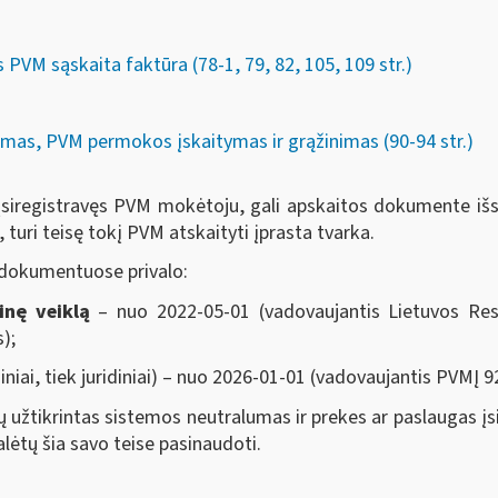
PVM sąskaita faktūra (78-1, 79, 82, 105, 109 str.)
mas, PVM permokos įskaitymas ir grąžinimas (90-94 str.)
neįsiregistravęs PVM mokėtoju, gali apskaitos dokumente išs
turi teisę tokį PVM atskaityti įprasta tvarka.
 dokumentuose privalo:
inę veiklą
– nuo 2022-05-01 (vadovaujantis Lietuvos Res
);
ziniai, tiek juridiniai) – nuo 2026-01-01 (vadovaujantis PVMĮ 92
 užtikrintas sistemos neutralumas ir prekes ar paslaugas įs
lėtų šia savo teise pasinaudoti.