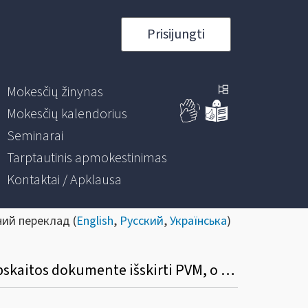
Prisijungti
Mokesčių žinynas
Mokesčių kalendorius
Seminarai
Tarptautinis apmokestinimas
Kontaktai / Apklausa
ний переклад (
English
,
Русский
,
Українська
)
Ar asmuo, viršijęs 45 000 eurų ribą, bet neįsiregistravęs PVM mokėtoju, gali (privalo) apskaitos dokumente išskirti PVM, o pirkėjas turi teisę tokį PVM atskaityti įprasta tvarka?