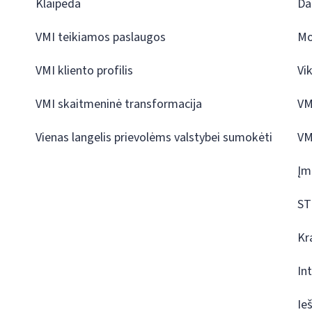
Klaipėda
Da
VMI teikiamos paslaugos
Mo
VMI kliento profilis
Vi
VMI skaitmeninė transformacija
VM
Vienas langelis prievolėms valstybei sumokėti
VM
Įm
ST
Kr
In
Ie