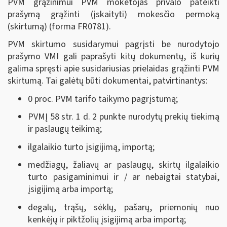
PVM grąžinimui PVM mokėtojas privalo pateikti
prašymą grąžinti (įskaityti) mokesčio permoką
(skirtumą) (forma FR0781).
PVM skirtumo susidarymui pagrįsti be nurodytojo
prašymo VMI gali paprašyti kitų dokumentų, iš kurių
galima spręsti apie susidariusias prielaidas grąžinti PVM
skirtumą. Tai galėtų būti dokumentai, patvirtinantys:
0 proc. PVM tarifo taikymo pagrįstumą;
PVMĮ 58 str. 1 d. 2 punkte nurodytų prekių tiekimą
ir paslaugų teikimą;
ilgalaikio turto įsigijimą, importą;
medžiagų, žaliavų ar paslaugų, skirtų ilgalaikio
turto pasigaminimui ir / ar nebaigtai statybai,
įsigijimą arba importą;
degalų, trąšų, sėklų, pašarų, priemonių nuo
kenkėjų ir piktžolių įsigijimą arba importą;