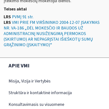
įteikimo mokesčių mokėtojui dienos.
Teises aktai
LRS
PVMĮ 91 str.
LRS
VMI PRIE FM VIRŠININKO 2004-12-07 ĮSAKYMAS
NR. VA-186 „DĖL MOKESČIO IR BAUDOS UŽ
ADMINISTRACINĮ NUSIŽENGIMĄ PERMOKOS
(SKIRTUMO) AR NEPAGRĮSTAI IŠIEŠKOTŲ SUMŲ
GRĄŽINIMO (ĮSKAITYMO)“
APIE VMI
Misija, Vizija ir Vertybės
Struktūra ir kontaktinė informacija
Konsultavimasis su visuomene