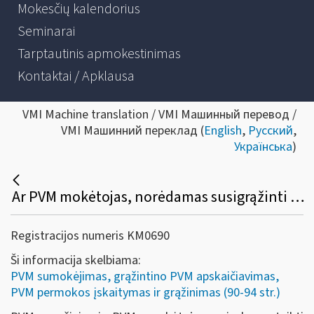
Mokesčių kalendorius
Seminarai
Tarptautinis apmokestinimas
Kontaktai / Apklausa
VMI Machine translation / VMI Машинный перевод /
VMI Машинний переклад (
English
,
Русский
,
Українська
)
Ar PVM mokėtojas, norėdamas susigrąžinti PVM, privalo pateikti prašymą?
Registracijos numeris KM0690
Ši informacija skelbiama:
PVM sumokėjimas, grąžintino PVM apskaičiavimas,
PVM permokos įskaitymas ir grąžinimas (90-94 str.)