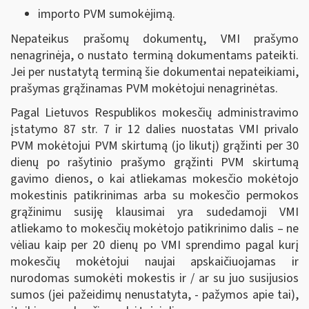
importo PVM sumokėjimą.
Nepateikus prašomų dokumentų, VMI prašymo
nenagrinėja, o nustato terminą dokumentams pateikti.
Jei per nustatytą terminą šie dokumentai nepateikiami,
prašymas grąžinamas PVM mokėtojui nenagrinėtas.
Pagal Lietuvos Respublikos mokesčių administravimo
įstatymo 87 str. 7 ir 12 dalies nuostatas VMI privalo
PVM mokėtojui PVM skirtumą (jo likutį) grąžinti per 30
dienų po rašytinio prašymo grąžinti PVM skirtumą
gavimo dienos, o kai atliekamas mokesčio mokėtojo
mokestinis patikrinimas arba su mokesčio permokos
grąžinimu susiję klausimai yra sudedamoji VMI
atliekamo to mokesčių mokėtojo patikrinimo dalis – ne
vėliau kaip per 20 dienų po VMI sprendimo pagal kurį
mokesčių mokėtojui naujai apskaičiuojamas ir
nurodomas sumokėti mokestis ir / ar su juo susijusios
sumos (jei pažeidimų nenustatyta, - pažymos apie tai),