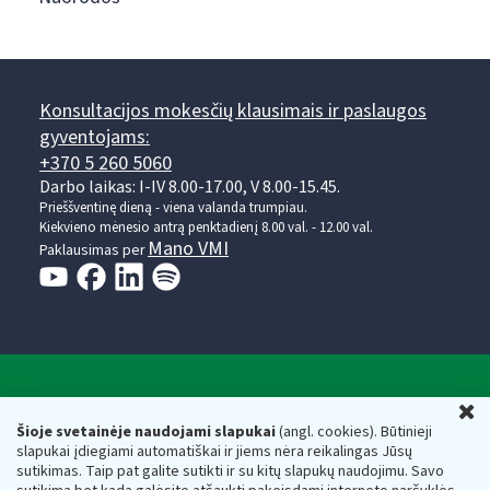
Konsultacijos mokesčių klausimais ir paslaugos
gyventojams:
+370 5 260 5060
Darbo laikas: I-IV 8.00-17.00, V 8.00-15.45.
Prieššventinę dieną - viena valanda trumpiau.
Kiekvieno mėnesio antrą penktadienį 8.00 val. - 12.00 val.
Mano VMI
Paklausimas per
Valstybinė mokesčių inspekcija prie Lietuvos
U
Respublikos finansų ministerijos
Šioje svetainėje naudojami slapukai
(angl. cookies). Būtinieji
slapukai įdiegiami automatiškai ir jiems nėra reikalingas Jūsų
Biudžetinė įstaiga. Juridinio asmens kodas — 188659752,
sutikimas. Taip pat galite sutikti ir su kitų slapukų naudojimu. Savo
adresas: Vasario 16-osios g. 14, 01107 Vilnius, Lietuva, el.paštas: