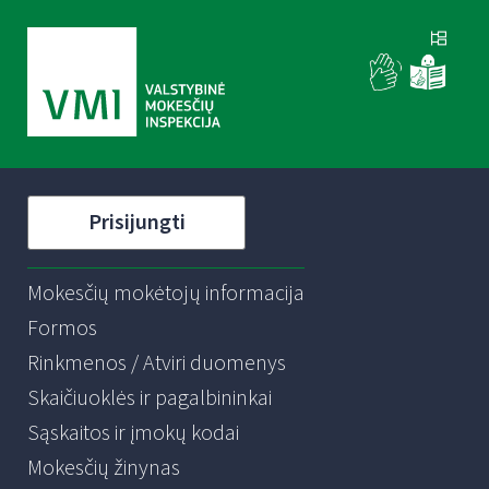
Prisijungti
Mokesčių mokėtojų informacija
Formos
Rinkmenos / Atviri duomenys
Skaičiuoklės ir pagalbininkai
Sąskaitos ir įmokų kodai
Mokesčių žinynas