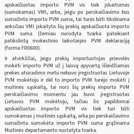
apskaičiuotas importo PVM vis tiek įskaitomas
(sumokamas) VMI, arba, jeigu po perskaičiavimo bus
sumažinta importo PVM suma, tai turės būti tikslinama
anksčiau VMI įskaityta šių prekių apskaičiuota importo
PVM suma (žemiau nurodyta tvarka pateikiant
patikslintą mokestinio laikotarpio PVM deklaraciją
(forma FR0600).
Ir atvirkščiai, jeigu prekių importuotojas prievolės
mokėti importo PVM už į laisvą apyvartą išleidžiamas
prekes atsiradimo metu nebuvo įregistruotas Lietuvoje
PVM mokėtoju ir dėl to importo PVM turėjo mokėti į
muitinės sąskaitą, tai nors šių prekių importo PVM
perskaičiavimo momentu jau buvo įregistruotas
Lietuvos PVM mokėtoju, tačiau šis papildomai
apskaičiuotas importo PVM vis tiek turi būti
sumokamas į muitinės sąskaitą, arba po perskaičiavimo
sumažinta sumokėta importo PVM suma grąžinama
Muitinės departamento nustatyta tvarka.