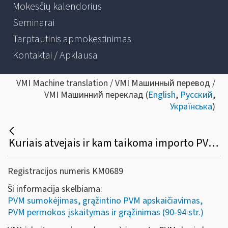
Mokesčių kalendorius
Seminarai
Tarptautinis apmokestinimas
Kontaktai / Apklausa
VMI Machine translation / VMI Машинный перевод /
VMI Машинний переклад (
English
,
Русский
,
Українська
)
Kuriais atvejais ir kam taikoma importo PVM įskaitymo (sumokėjimo) VMI tvarka?
Registracijos numeris KM0689
Ši informacija skelbiama:
PVM sumokėjimas, grąžintino PVM apskaičiavimas,
PVM permokos įskaitymas ir grąžinimas (90-94 str.)