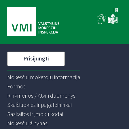
Prisijungti
Mokesčių mokėtojų informacija
Formos
Rinkmenos / Atviri duomenys
Skaičiuoklės ir pagalbininkai
Sąskaitos ir įmokų kodai
Mokesčių žinynas