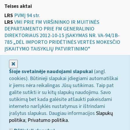
Teises aktai
LRS
PVMĮ 94 str.
LRS
VMI PRIE FM VIRŠININKO IR MUITINĖS
DEPARTAMENTO PRIE FM GENERALINIO
DIREKTORIAUS 2012-10-15 ĮSAKYMAS NR. VA-94/1B-
785 „DĖL IMPORTO PRIDĖTINĖS VERTĖS MOKESČIO
ĮSKAITYMO TAISYKLIŲ PATVIRTINIMO“
Uždaryti
Šioje svetainėje naudojami slapukai
(angl.
cookies). Būtinieji slapukai įdiegiami automatiškai
ir jiems nėra reikalingas Jūsų sutikimas. Taip pat
galite sutikti ir su kitų slapukų naudojimu. Savo
sutikimą bet kada galėsite atšaukti pakeisdami
interneto naršyklės nustatymus ir ištrindami
įrašytus slapukus. Daugiau informacijos
Slapukų
politika
;
Privatumo politika.