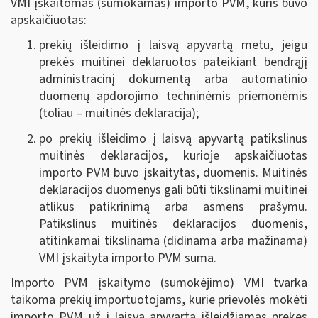
VMI įskaitomas (sumokamas) importo PVM, kuris buvo
apskaičiuotas:
prekių išleidimo į laisvą apyvartą metu, jeigu
prekės muitinei deklaruotos pateikiant bendrąjį
administracinį dokumentą arba automatinio
duomenų apdorojimo techninėmis priemonėmis
(toliau – muitinės deklaracija);
po prekių išleidimo į laisvą apyvartą patikslinus
muitinės deklaracijos, kurioje apskaičiuotas
importo PVM buvo įskaitytas, duomenis. Muitinės
deklaracijos duomenys gali būti tikslinami muitinei
atlikus patikrinimą arba asmens prašymu.
Patikslinus muitinės deklaracijos duomenis,
atitinkamai tikslinama (didinama arba mažinama)
VMI įskaityta importo PVM suma.
Importo PVM įskaitymo (sumokėjimo) VMI tvarka
taikoma prekių importuotojams, kurie prievolės mokėti
importo PVM už į laisvą apyvartą išleidžiamas prekes