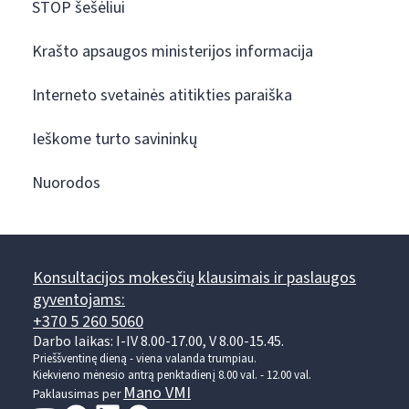
STOP šešėliui
Krašto apsaugos ministerijos informacija
Interneto svetainės atitikties paraiška
Ieškome turto savininkų
Nuorodos
Konsultacijos mokesčių klausimais ir paslaugos
gyventojams:
+370 5 260 5060
Darbo laikas: I-IV 8.00-17.00, V 8.00-15.45.
Prieššventinę dieną - viena valanda trumpiau.
Kiekvieno mėnesio antrą penktadienį 8.00 val. - 12.00 val.
Mano VMI
Paklausimas per