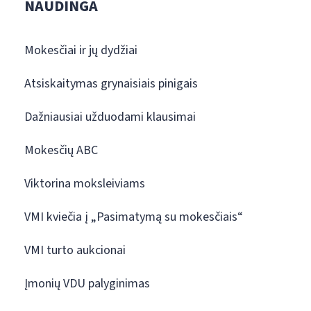
NAUDINGA
Mokesčiai ir jų dydžiai
Atsiskaitymas grynaisiais pinigais
Dažniausiai užduodami klausimai
Mokesčių ABC
Viktorina moksleiviams
VMI kviečia į „Pasimatymą su mokesčiais“
VMI turto aukcionai
Įmonių VDU palyginimas