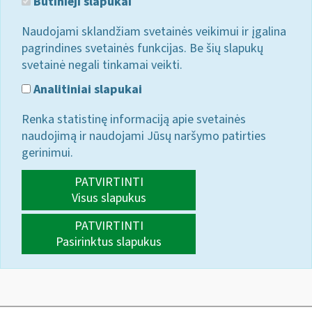
Būtinieji slapukai
Naudojami sklandžiam svetainės veikimui ir įgalina
pagrindines svetainės funkcijas. Be šių slapukų
svetainė negali tinkamai veikti.
Analitiniai slapukai
Renka statistinę informaciją apie svetainės
naudojimą ir naudojami Jūsų naršymo patirties
gerinimui.
PATVIRTINTI
Visus slapukus
PATVIRTINTI
Pasirinktus slapukus