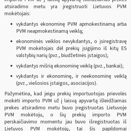
atsiradimo metu yra įregistruoti Lietuvos PVM
mokėtojais:
vykdantys ekonominę PVM apmokestinamą arba
PVM neapmokestinamą veiklą;
ekonominės veiklos nevykdantys, o įsiregistravę
PVM mokėtojais dėl prekių įsigijimo iš kitų ES
valstybių narių (pvz., biudžetinės įstaigos);
vykdantys mišrią ekonominę veiklą (pvz., bankai);
vykdantys ir ekonominę, ir neekonominę veiklą
(pvz., viešosios įstaigos, asociacijos).
Pažymėtina, kad jeigu prekių importuotojas prievolės
mokėti importo PVM už į laisvą apyvartą išleidžiamas
prekes atsiradimo metu buvo įregistruotas Lietuvoje
PVM mokėtoju, o šių prekių importo PVM
perskaičiavimo momentu jau buvo išregistruotas iš
Lietuvos PVM mokėtojų, tai šis papildomai