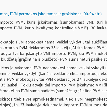
mas, PVM permokos įskaitymas ir grąžinimas (90-94 str.)
 importo PVM, kuris įskaitomas (sumokamas) VMI, turi b
mporto PVM, kurio įskaitymą kontroliuoja VMI“), 36 laukel
okėtojo PVM apmokestinamai veiklai vykdyti, tai aukščiau
aikotarpio PVM deklaracijos 35 laukelį („Atskaitomas PVM“).
urodyta tvarka įskaityto VMI importo PVM, šio PVM mokėto
 biudžetą (grąžintina iš biudžeto) PVM suma neturi pasikeist
tos jo vykdomai PVM neapmokestinamai veiklai vykdyti (kai
inei veiklai vykdyti (kai šiai veiklai prekes importuoja 
is PVM mokėtojas), tai PVM deklaracijos 27 laukelyje dek
 į 35 laukelį. Tokiu atveju dėl importo PVM įskaitymo VM
tinė mokėtina PVM suma padidės (sumažės grąžintina PVM s
irtos tiek PVM apmokestinamai, tiek PVM neapmokestinam
tojas), tai 27 laukelyje deklaruoto importo PVM sumos dal