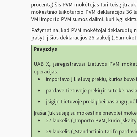
procentą) šis PVM mokėtojas turi teisę įtraukt
mokestinio laikotarpio PVM deklaracijos 36
VMI importo PVM sumos dalimi, kuri lygi skir
Pažymėtina, kad PVM mokėtojai deklaruotų mo
įrašyti į šios deklaracijos 26 laukelį („Sumok
Pavyzdys
UAB X, įsiregistravusi Lietuvos PVM mokė
operacijas:
importavo į Lietuvą prekių, kurios buvo 
pardavė Lietuvoje prekių ir suteikė pas
įsigijo Lietuvoje prekių bei paslaugų, u
Įrašai (tik susiję su mokestine prievole) mok
27 laukelis („Importo PVM, kurio įskait
29 laukelis („Standartinio tarifo parda