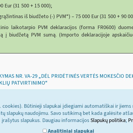
0 Eur (31 500 + 15 000);
grąžintinas iš biudžeto (-) PVM“) – 75 000 Eur (31 500 + 90 00
nio laikotarpio PVM deklaracijos (forma FR0600) duome
ą į biudžetą PVM sumą. (Importo deklaracijoje apskaičiu
SAKYMAS NR. VA-29 „DĖL PRIDĖTINĖS VERTĖS MOKESČIO D
KLIŲ PATVIRTINIMO“
. cookies). Būtinieji slapukai įdiegiami automatiškai ir jiems
u kitų slapukų naudojimu. Savo sutikimą bet kada galėsite atš
i įrašytus slapukus. Daugiau informacijos
Slapukų politika
;
Pr
Analitiniai slapukai