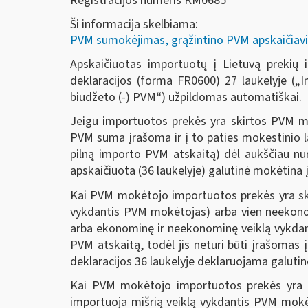
Registracijos numeris KM0685
Ši informacija skelbiama:
PVM sumokėjimas, grąžintino PVM apskaičiavi
Apskaičiuotas importuotų į Lietuvą prekių
deklaracijos (forma FR0600) 27 laukelyje („I
biudžeto (-) PVM“) užpildomas automatiškai.
Jeigu importuotos prekės yra skirtos PVM m
PVM suma įrašoma ir į to paties mokestinio l
pilną importo PVM atskaitą) dėl aukščiau n
apskaičiuota (36 laukelyje) galutinė mokėtina į
Kai PVM mokėtojo importuotos prekės yra skir
vykdantis PVM mokėtojas) arba vien neekonom
arba ekonominę ir neekonominę veiklą vykdant
PVM atskaitą, todėl jis neturi būti įrašomas
deklaracijos 36 laukelyje deklaruojama galu
Kai PVM mokėtojo importuotos prekės yra sk
importuoja mišrią veiklą vykdantis PVM mokė