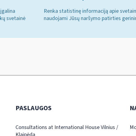
įgalina
Renka statistinę informaciją apie svetai
ukų svetainė
naudojami Jūsų naršymo patirties gerini
PASLAUGOS
N
Consultations at International House Vilnius /
Mo
Klaipėda