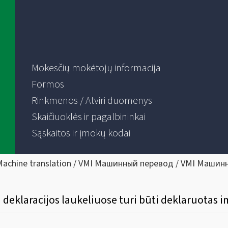
Mokesčių mokėtojų informacija
Formos
Rinkmenos / Atviri duomenys
Skaičiuoklės ir pagalbininkai
Sąskaitos ir įmokų kodai
Machine translation / VMI Машинный перевод / VMI Машин