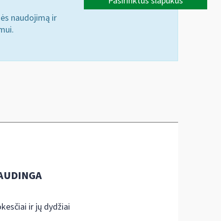
Pasirinktus slapukus
nės naudojimą ir
mui.
AUDINGA
kesčiai ir jų dydžiai