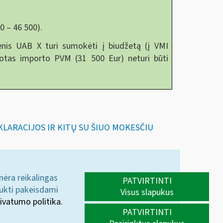
0 – 46 500).
nis UAB X turi sumokėti į biudžetą (į VMI
otas importo PVM (31 500 Eur) neturi būti
EKLARACIJOS IR KITŲ SU ŠIUO MOKESČIU
 nėra reikalingas
PATVIRTINTI
aukti pakeisdami
Visus slapukus
ivatumo politika.
PATVIRTINTI