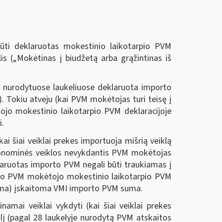
ūti deklaruotas mokestinio laikotarpio PVM
is („Mokėtinas į biudžetą arba grąžintinas iš
 nurodytuose laukeliuose deklaruota importo
 Tokiu atveju (kai PVM mokėtojas turi teisę į
jo mokestinio laikotarpio PVM deklaracijoje
i.
 šiai veiklai prekes importuoja mišrią veiklą
ekonominės veiklos nevykdantis PVM mokėtojas
laruotas importo PVM negali būti traukiamas į
I šio PVM mokėtojo mokestinio laikotarpio PVM
uma) įskaitoma VMI importo PVM suma.
ai veiklai vykdyti (kai šiai veiklai prekes
į (pagal 28 laukelyje nurodytą PVM atskaitos