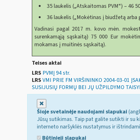
35 laukelis („Atskaitomas PVM“) – 46 50
36 laukelis („Mokėtinas į biudžetą arba 
Vadinasi pagal 2017 m. kovo mėn. mokesti
surenkamąją sąskaitą) 75 000 Eur mokėtin
mokamas į muitinės sąskaitą).
Teises aktai
LRS
PVMĮ 94 str.
LRS
VMI PRIE FM VIRŠININKO 2004-03-01 Į
SUSIJUSIŲ FORMŲ BEI JŲ UŽPILDYMO TAISY
Uždaryti
Šioje svetainėje naudojami slapukai
(angl
Jūsų sutikimas. Taip pat galite sutikti ir s
interneto naršyklės nustatymus ir ištrindam
Būtinieji slapukai