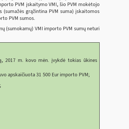
dėl importo PVM įskaitymo VMI, šio PVM mokėtojo
ės (sumažės grąžintina PVM suma) įskaitomos
porto PVM sumos.
itomų (sumokamų) VMI importo PVM sumų neturi
ą, 2017 m. kovo mėn. įvykdė tokias ūkines
e buvo apskaičiuota 31 500 Eur importo PVM;
;