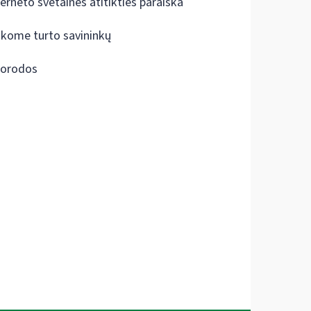
terneto svetainės atitikties paraiška
škome turto savininkų
orodos