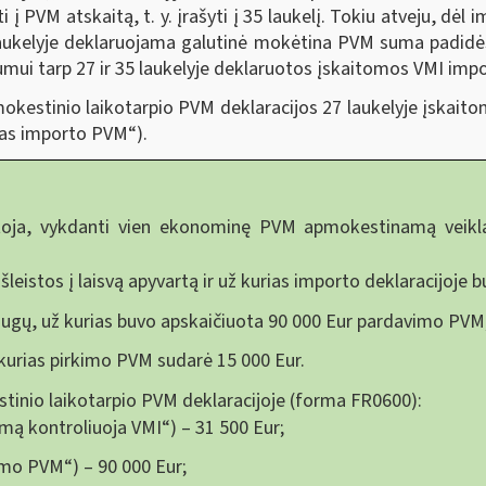
i į PVM atskaitą, t. y. įrašyti į 35 laukelį. Tokiu atveju, 
 laukelyje deklaruojama galutinė mokėtina PVM suma padid
tumui tarp 27 ir 35 laukelyje deklaruotos įskaitomos VMI im
kestinio laikotarpio PVM deklaracijos 27 laukelyje įska
ėtas importo PVM“).
toja, vykdanti vien ekonominę PVM apmokestinamą veikl
išleistos į laisvą apyvartą ir už kurias importo deklaracijoj
laugų, už kurias buvo apskaičiuota 90 000 Eur pardavimo PVM
ž kurias pirkimo PVM sudarė 15 000 Eur.
estinio laikotarpio PVM deklaracijoje (forma FR0600):
ymą kontroliuoja VMI“) – 31 500 Eur;
vimo PVM“) – 90 000 Eur;