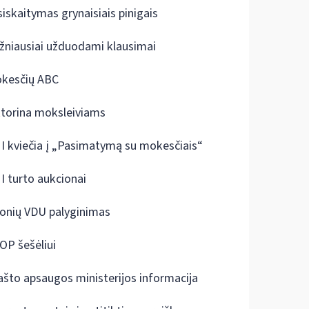
siskaitymas grynaisiais pinigais
žniausiai užduodami klausimai
kesčių ABC
ktorina moksleiviams
I kviečia į „Pasimatymą su mokesčiais“
I turto aukcionai
onių VDU palyginimas
OP šešėliui
ašto apsaugos ministerijos informacija