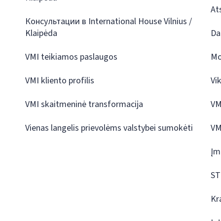
At
Консультации в International House Vilnius /
Klaipėda
Da
VMI teikiamos paslaugos
Mo
VMI kliento profilis
Vi
VMI skaitmeninė transformacija
VM
Vienas langelis prievolėms valstybei sumokėti
VM
Įm
ST
Kr