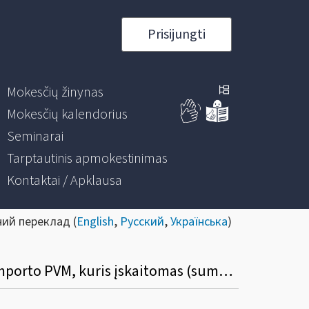
Prisijungti
Mokesčių žinynas
Mokesčių kalendorius
Seminarai
Tarptautinis apmokestinimas
Kontaktai / Apklausa
ний переклад (
English
,
Русский
,
Українська
)
Kuriuose mokestinio laikotarpio PVM deklaracijos laukeliuose turi būti deklaruotas importo PVM, kuris įskaitomas (sumokamas) VMI?