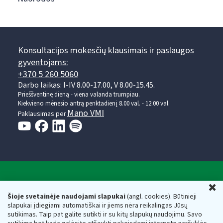
Konsultacijos mokesčių klausimais ir paslaugos
gyventojams:
+370 5 260 5060
Darbo laikas: I-IV 8.00-17.00, V 8.00-15.45.
Prieššventinę dieną - viena valanda trumpiau.
Kiekvieno mėnesio antrą penktadienį 8.00 val. - 12.00 val.
Mano VMI
Paklausimas per
Valstybinė mokesčių inspekcija prie Lietuvos
U
Respublikos finansų ministerijos
Šioje svetainėje naudojami slapukai
(angl. cookies). Būtinieji
slapukai įdiegiami automatiškai ir jiems nėra reikalingas Jūsų
Biudžetinė įstaiga. Juridinio asmens kodas — 188659752,
sutikimas. Taip pat galite sutikti ir su kitų slapukų naudojimu. Savo
adresas: Vasario 16-osios g. 14, 01107 Vilnius, Lietuva, el.paštas: