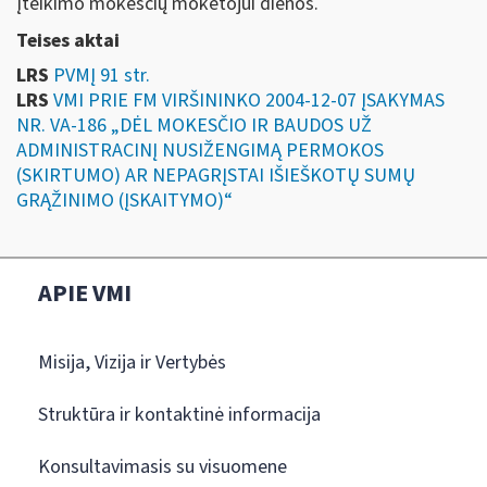
įteikimo mokesčių mokėtojui dienos.
Teises aktai
LRS
PVMĮ 91 str.
LRS
VMI PRIE FM VIRŠININKO 2004-12-07 ĮSAKYMAS
NR. VA-186 „DĖL MOKESČIO IR BAUDOS UŽ
ADMINISTRACINĮ NUSIŽENGIMĄ PERMOKOS
(SKIRTUMO) AR NEPAGRĮSTAI IŠIEŠKOTŲ SUMŲ
GRĄŽINIMO (ĮSKAITYMO)“
APIE VMI
Misija, Vizija ir Vertybės
Struktūra ir kontaktinė informacija
Konsultavimasis su visuomene