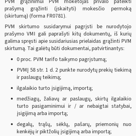
PVM grąžinimui PVM mokėtojas privalo pateikti
prašymą grąžinti (įskaityti) mokesčio permoką
(skirtumą) (forma FR0781).
PVM skirtumo susidarymui pagrįsti be nurodytojo
prašymo VMI gali paprašyti kitų dokumentų, iš kurių
galima spręsti apie susidariusias prielaidas grąžinti PVM
skirtumą. Tai galėtų būti dokumentai, patvirtinantys:
0 proc. PVM tarifo taikymo pagrįstumą;
PVMĮ 58 str. 1 d. 2 punkte nurodytų prekių tiekimą
ir paslaugų teikimą;
ilgalaikio turto įsigijimą, importą;
medžiagų, žaliavų ar paslaugų, skirtų ilgalaikio
turto pasigaminimui ir / ar nebaigtai statybai,
įsigijimą arba importą;
degalų, trąšų, sėklų, pašarų, priemonių nuo
kenkėjų ir piktžolių įsigijimą arba importą;