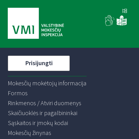
Prisijungti
Mokesčių mokėtojų informacija
Formos
Rinkmenos / Atviri duomenys
Skaičiuoklės ir pagalbininkai
Sąskaitos ir įmokų kodai
Mokesčių žinynas