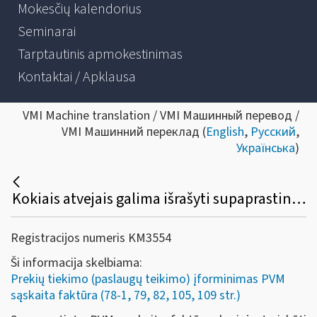
Mokesčių kalendorius
Seminarai
Tarptautinis apmokestinimas
Kontaktai / Apklausa
VMI Machine translation / VMI Машинный перевод /
VMI Машинний переклад (
English
,
Русский
,
Українська
)
Kokiais atvejais galima išrašyti supaprastintą PVM sąskaitą faktūrą?
Registracijos numeris KM3554
Ši informacija skelbiama:
Prekių tiekimo (paslaugų teikimo) įforminimas PVM
sąskaita faktūra (78-1, 79, 82, 105, 109 str.)