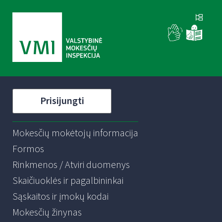
Prisijungti
Mokesčių mokėtojų informacija
Formos
Rinkmenos / Atviri duomenys
Skaičiuoklės ir pagalbininkai
Sąskaitos ir įmokų kodai
Mokesčių žinynas