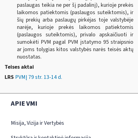
paslaugas teikia ne per šį padalinį), kurioje prekės
laikomos patiektomis (paslaugos suteiktomis), ir
šių prekių arba paslaugų pirkėjas toje valstybėje
narėje, kurioje prekės laikomos patiektomis
(paslaugos suteiktomis), privalo apskaičiuoti ir
sumokėti PVM pagal PVM įstatymo 95 straipsnio
ar joms tolygias kitos valstybės narės teisės aktų
nuostatas.
Teises aktai
LRS
PVMĮ 79 str. 13-14 d.
APIE VMI
Misija, Vizija ir Vertybės
Struktūra ir kontaktinė informacija