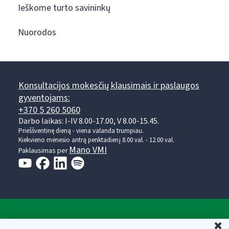
Ieškome turto savininkų
Nuorodos
Konsultacijos mokesčių klausimais ir paslaugos
gyventojams:
+370 5 260 5060
Darbo laikas: I-IV 8.00-17.00, V 8.00-15.45.
Prieššventinę dieną - viena valanda trumpiau.
Kiekvieno mėnesio antrą penktadienį 8.00 val. - 12.00 val.
Mano VMI
Paklausimas per
Valstybinė mokesčių inspekcija prie Lietuvos
U