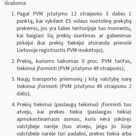
išrašoma:
Pagal PVM įstatymo 12 straipsnio 3 dalies 1
punktą, kai vykdant ES vidaus nuotolinę prekybą
prekėmis, jos yra šalies teritorijoje tuo momentu,
kai baigiasi šių prekių siuntimas ar gabenimas
pirkėjui (kai prekių tiekėjui atsiranda prievolė
Lietuvoje registruotis PVM mokėtoju);
Prekių, kurioms taikomas 0 proc. PVM tarifas,
tiekimui įforminti (PVM įstatymo 49 straipsnis);
Naujų transporto priemonių į kitą valstybę narę
tiekimui įforminti (PVM įstatymo 49 straipsnio 2
dalis);
Prekių tiekimui (paslaugų teikimui) įforminti tuo
atveju, kai prekes tiekia (paslaugas teikia)
apmokestinamasis asmuo, kuris nėra įsikūręs
valstybėje narėje (tuo atveju, jeigu jis šioje
valstybėje narėje turi padalinį, prekes tiekia arba