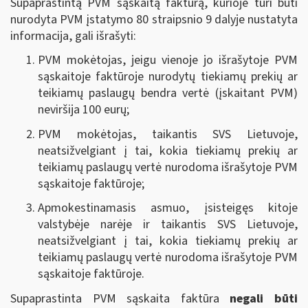
Supaprastintą PVM sąskaitą faktūrą, kurioje turi būti
nurodyta PVM įstatymo 80 straipsnio 9 dalyje nustatyta
informacija, gali išrašyti:
PVM mokėtojas, jeigu vienoje jo išrašytoje PVM
sąskaitoje faktūroje nurodytų tiekiamų prekių ar
teikiamų paslaugų bendra vertė (įskaitant PVM)
neviršija 100 eurų;
PVM mokėtojas, taikantis SVS Lietuvoje,
neatsižvelgiant į tai, kokia tiekiamų prekių ar
teikiamų paslaugų vertė nurodoma išrašytoje PVM
sąskaitoje faktūroje;
Apmokestinamasis asmuo, įsisteigęs kitoje
valstybėje narėje ir taikantis SVS Lietuvoje,
neatsižvelgiant į tai, kokia tiekiamų prekių ar
teikiamų paslaugų vertė nurodoma išrašytoje PVM
sąskaitoje faktūroje.
Supaprastinta PVM sąskaita faktūra
negali būti