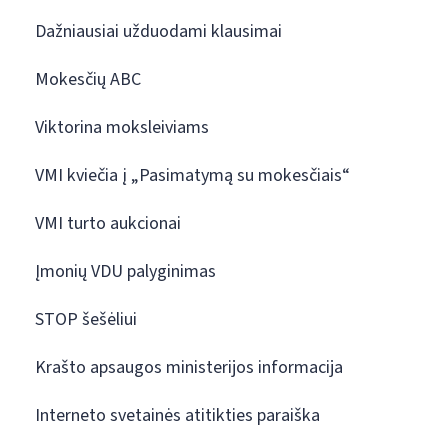
Dažniausiai užduodami klausimai
Mokesčių ABC
Viktorina moksleiviams
VMI kviečia į „Pasimatymą su mokesčiais“
VMI turto aukcionai
Įmonių VDU palyginimas
STOP šešėliui
Krašto apsaugos ministerijos informacija
Interneto svetainės atitikties paraiška