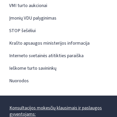
VMI turto aukcionai
Įmonių VDU palyginimas
STOP šešėliui
Krašto apsaugos ministerijos informacija
Interneto svetainės atitikties paraiška
Ieškome turto savininkų
Nuorodos
Konsultacijos mokesčių klausimais ir paslaugos
gyventojams: