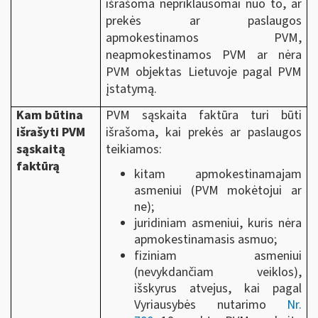
išrašoma nepriklausomai nuo to, ar
prekės ar paslaugos
apmokestinamos PVM,
neapmokestinamos PVM ar nėra
PVM objektas Lietuvoje pagal PVM
įstatymą.
Kam būtina
PVM sąskaita faktūra turi būti
išrašyti PVM
išrašoma, kai prekės ar paslaugos
sąskaitą
teikiamos:
faktūrą
kitam apmokestinamajam
asmeniui (PVM mokėtojui ar
ne);
juridiniam asmeniui, kuris nėra
apmokestinamasis asmuo;
fiziniam asmeniui
(nevykdančiam veiklos),
išskyrus atvejus, kai pagal
Vyriausybės nutarimo
Nr.