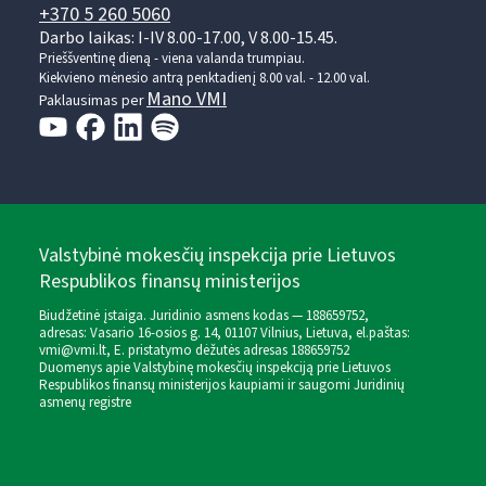
+370 5 260 5060
Darbo laikas: I-IV 8.00-17.00, V 8.00-15.45.
Prieššventinę dieną - viena valanda trumpiau.
Kiekvieno mėnesio antrą penktadienį 8.00 val. - 12.00 val.
Mano VMI
Paklausimas per
Valstybinė mokesčių inspekcija prie Lietuvos
Respublikos finansų ministerijos
Biudžetinė įstaiga. Juridinio asmens kodas — 188659752,
adresas: Vasario 16-osios g. 14, 01107 Vilnius, Lietuva, el.paštas:
vmi@vmi.lt
, E. pristatymo dėžutės adresas 188659752
Duomenys apie Valstybinę mokesčių inspekciją prie Lietuvos
Respublikos finansų ministerijos kaupiami ir saugomi Juridinių
asmenų registre