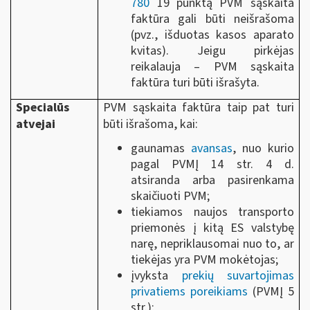
780
19 punktą PVM sąskaita
faktūra gali būti neišrašoma
(pvz., išduotas kasos aparato
kvitas). Jeigu pirkėjas
reikalauja – PVM sąskaita
faktūra turi būti išrašyta.
Specialūs
PVM sąskaita faktūra taip pat turi
atvejai
būti išrašoma, kai:
gaunamas
avansas
, nuo kurio
pagal PVMĮ 14 str. 4 d.
atsiranda arba pasirenkama
skaičiuoti PVM;
tiekiamos naujos transporto
priemonės į kitą ES valstybę
narę, nepriklausomai nuo to, ar
tiekėjas yra PVM mokėtojas;
įvyksta
prekių suvartojimas
privatiems poreikiams
(PVMĮ 5
str.);