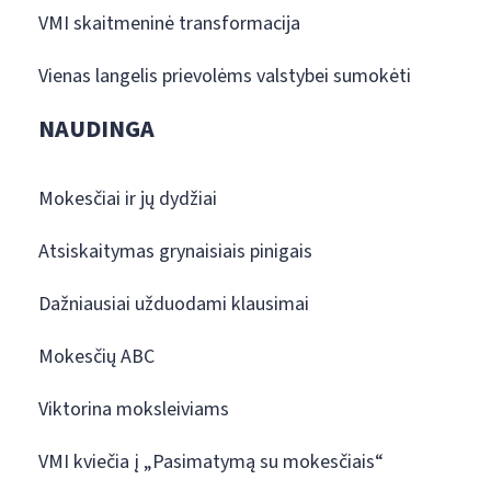
VMI skaitmeninė transformacija
Vienas langelis prievolėms valstybei sumokėti
NAUDINGA
Mokesčiai ir jų dydžiai
Atsiskaitymas grynaisiais pinigais
Dažniausiai užduodami klausimai
Mokesčių ABC
Viktorina moksleiviams
VMI kviečia į „Pasimatymą su mokesčiais“