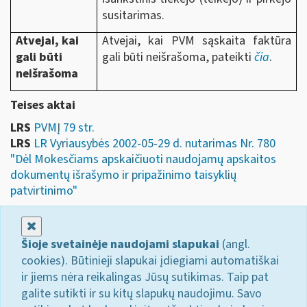
susitarimas.
Atvejai, kai
Atvejai, kai PVM sąskaita faktūra
gali būti
gali būti neišrašoma, pateikti
čia
.
neišrašoma
Teises aktai
LRS
PVMĮ 79 str.
LRS
LR Vyriausybės 2002-05-29 d. nutarimas Nr. 780
"Dėl Mokesčiams apskaičiuoti naudojamų apskaitos
dokumentų išrašymo ir pripažinimo taisyklių
patvirtinimo"
Uždaryti
Šioje svetainėje naudojami slapukai
(angl.
cookies). Būtinieji slapukai įdiegiami automatiškai
ir jiems nėra reikalingas Jūsų sutikimas. Taip pat
galite sutikti ir su kitų slapukų naudojimu. Savo