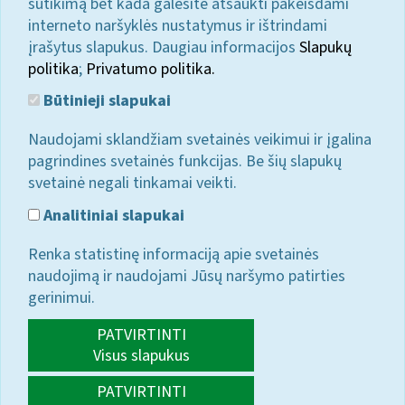
sutikimą bet kada galėsite atšaukti pakeisdami
interneto naršyklės nustatymus ir ištrindami
įrašytus slapukus. Daugiau informacijos
Slapukų
politika
;
Privatumo politika.
Būtinieji slapukai
Naudojami sklandžiam svetainės veikimui ir įgalina
pagrindines svetainės funkcijas. Be šių slapukų
svetainė negali tinkamai veikti.
Analitiniai slapukai
Renka statistinę informaciją apie svetainės
naudojimą ir naudojami Jūsų naršymo patirties
gerinimui.
PATVIRTINTI
Visus slapukus
PATVIRTINTI