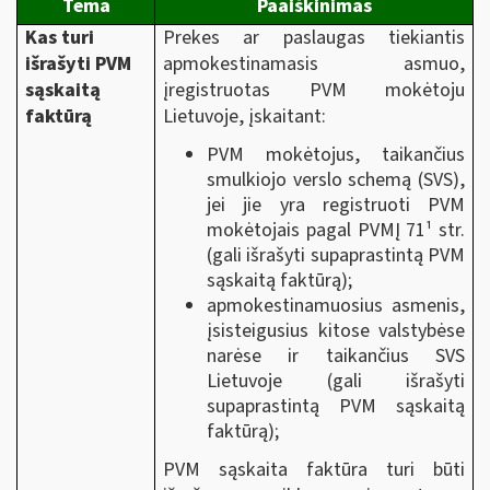
Tema
Paaiškinimas
Kas turi
Prekes ar paslaugas tiekiantis
išrašyti PVM
apmokestinamasis asmuo,
sąskaitą
įregistruotas PVM mokėtoju
faktūrą
Lietuvoje, įskaitant:
PVM mokėtojus, taikančius
smulkiojo verslo schemą (SVS),
jei jie yra registruoti PVM
mokėtojais pagal PVMĮ 71¹ str.
(gali išrašyti supaprastintą PVM
sąskaitą faktūrą);
apmokestinamuosius asmenis,
įsisteigusius kitose valstybėse
narėse ir taikančius SVS
Lietuvoje (gali išrašyti
supaprastintą PVM sąskaitą
faktūrą);
PVM sąskaita faktūra turi būti