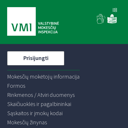
Prisijungti
Mokesčių mokėtojų informacija
Formos
Rinkmenos / Atviri duomenys
Skaičiuoklės ir pagalbininkai
Sąskaitos ir įmokų kodai
Mokesčių žinynas