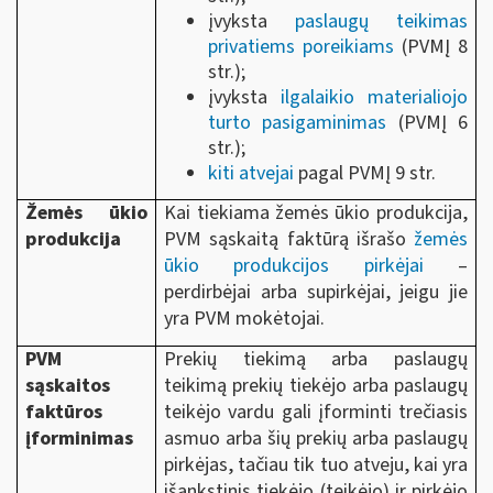
įvyksta
paslaugų teikimas
privatiems poreikiams
(PVMĮ 8
str.);
įvyksta
ilgalaikio materialiojo
turto pasigaminimas
(PVMĮ 6
str.);
kiti atvejai
pagal PVMĮ 9 str.
Žemės ūkio
Kai tiekiama žemės ūkio produkcija,
produkcija
PVM sąskaitą faktūrą išrašo
žemės
ūkio produkcijos pirkėjai
–
perdirbėjai arba supirkėjai, jeigu jie
yra PVM mokėtojai.
PVM
Prekių tiekimą arba paslaugų
sąskaitos
teikimą prekių tiekėjo arba paslaugų
faktūros
teikėjo vardu gali įforminti trečiasis
įforminimas
asmuo arba šių prekių arba paslaugų
pirkėjas, tačiau tik tuo atveju, kai yra
išankstinis tiekėjo (teikėjo) ir pirkėjo