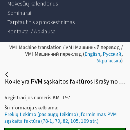
Mokesčių kalendorius
Seminarai
Tarptautinis apmokestinimas
Kontaktai / Apklausa
VMI Machine translation / VMI Машинный перевод /
VMI Машинний переклад (
English
,
Русский
,
Українська
)
Kokie yra PVM sąskaitos faktūros išrašymo reikalavimai?
Registracijos numeris KM1197
Ši informacija skelbiama:
Prekių tiekimo (paslaugų teikimo) įforminimas PVM
sąskaita faktūra (78-1, 79, 82, 105, 109 str.)