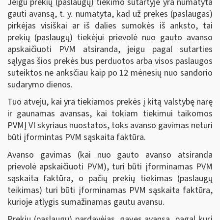
Jeigu prekių (paslaugų) tiekimo sutartyje yra numatyta
gauti avansą, t. y. numatyta, kad už prekes (paslaugas)
pirkėjas visiškai ar iš dalies sumokės iš anksto, tai
prekių (paslaugų) tiekėjui prievolė nuo gauto avanso
apskaičiuoti PVM atsiranda, jeigu pagal sutarties
sąlygas šios prekės bus perduotos arba visos paslaugos
suteiktos ne anksčiau kaip po 12 mėnesių nuo sandorio
sudarymo dienos.
Tuo atveju, kai yra tiekiamos prekės į kitą valstybę narę
ir gaunamas avansas, kai tokiam tiekimui taikomos
PVMĮ VI skyriaus nuostatos, toks avanso gavimas neturi
būti įformintas PVM sąskaita faktūra.
Avanso gavimas (kai nuo gauto avanso atsiranda
prievolė apskaičiuoti PVM), turi būti įforminamas PVM
sąskaita faktūra, o pačių prekių tiekimas (paslaugų
teikimas) turi būti įforminamas PVM sąskaita faktūra,
kurioje atlygis sumažinamas gautu avansu.
Prekių (paslaugų) pardavėjas, gavęs avansą, pagal kurį