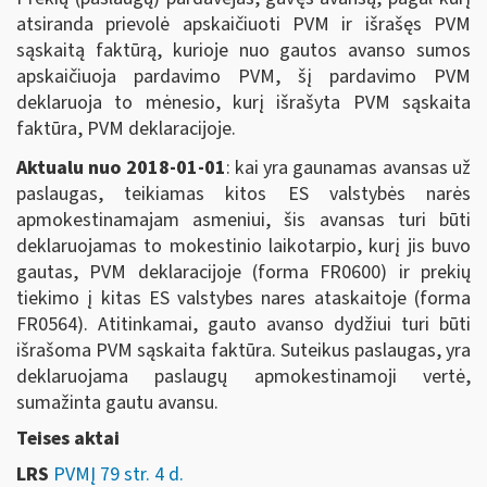
atsiranda prievolė apskaičiuoti PVM ir išrašęs PVM
sąskaitą faktūrą, kurioje nuo gautos avanso sumos
apskaičiuoja pardavimo PVM, šį pardavimo PVM
deklaruoja to mėnesio, kurį išrašyta PVM sąskaita
faktūra, PVM deklaracijoje.
Aktualu nuo 2018-01-01
: kai yra gaunamas avansas už
paslaugas, teikiamas kitos ES valstybės narės
apmokestinamajam asmeniui, šis avansas turi būti
deklaruojamas to mokestinio laikotarpio, kurį jis buvo
gautas, PVM deklaracijoje (forma FR0600) ir prekių
tiekimo į kitas ES valstybes nares ataskaitoje (forma
FR0564). Atitinkamai, gauto avanso dydžiui turi būti
išrašoma PVM sąskaita faktūra. Suteikus paslaugas, yra
deklaruojama paslaugų apmokestinamoji vertė,
sumažinta gautu avansu.
Teises aktai
LRS
PVMĮ 79 str. 4 d.