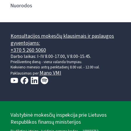
Nuorodos
Konsultacijos mokesčių klausimais ir paslaugos
gyventojams:
+370 5 260 5060
Darbo laikas: I-IV 8.00-17.00, V 8.00-15.45.
Prieššventinę dieną - viena valanda trumpiau.
Kiekvieno mėnesio antrą penktadienį 8.00 val. - 12.00 val.
Mano VMI
Paklausimas per
Valstybinė mokesčių inspekcija prie Lietuvos
Respublikos finansų ministerijos