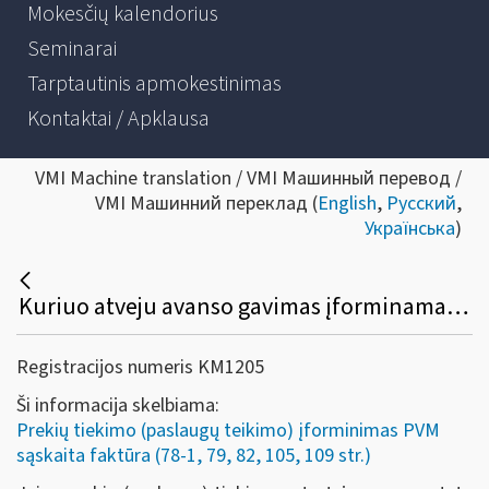
Mokesčių kalendorius
Seminarai
Tarptautinis apmokestinimas
Kontaktai / Apklausa
VMI Machine translation / VMI Машинный перевод /
VMI Машинний переклад (
English
,
Русский
,
Українська
)
Kuriuo atveju avanso gavimas įforminamas PVM sąskaita faktūra?
Registracijos numeris KM1205
Ši informacija skelbiama:
Prekių tiekimo (paslaugų teikimo) įforminimas PVM
sąskaita faktūra (78-1, 79, 82, 105, 109 str.)