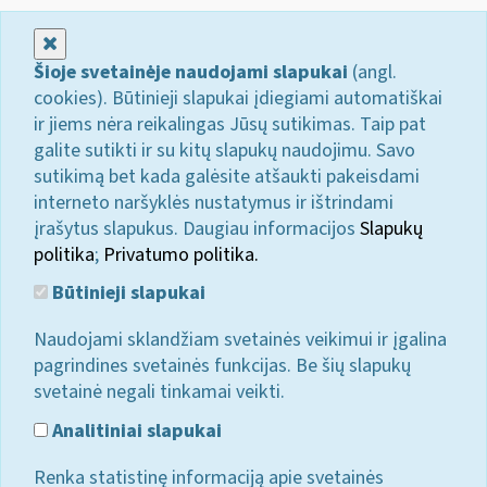
Uždaryti
Šioje svetainėje naudojami slapukai
(angl.
cookies). Būtinieji slapukai įdiegiami automatiškai
ir jiems nėra reikalingas Jūsų sutikimas. Taip pat
galite sutikti ir su kitų slapukų naudojimu. Savo
sutikimą bet kada galėsite atšaukti pakeisdami
interneto naršyklės nustatymus ir ištrindami
įrašytus slapukus. Daugiau informacijos
Slapukų
politika
;
Privatumo politika.
Būtinieji slapukai
Naudojami sklandžiam svetainės veikimui ir įgalina
pagrindines svetainės funkcijas. Be šių slapukų
svetainė negali tinkamai veikti.
Analitiniai slapukai
Renka statistinę informaciją apie svetainės