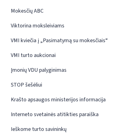
Mokesčių ABC
Viktorina moksleiviams
VMI kviečia į „Pasimatymą su mokesčiais“
VMI turto aukcionai
Įmonių VDU palyginimas
STOP šešėliui
Krašto apsaugos ministerijos informacija
Interneto svetainės atitikties paraiška
Ieškome turto savininkų