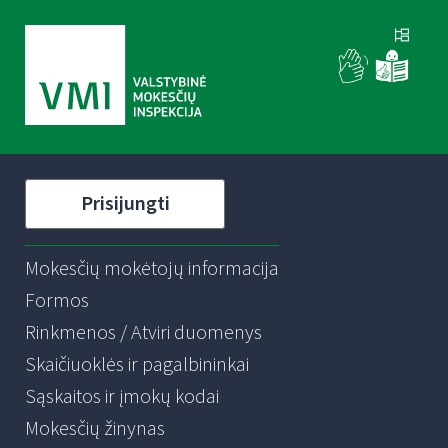
Prisijungti
Mokesčių mokėtojų informacija
Formos
Rinkmenos / Atviri duomenys
Skaičiuoklės ir pagalbininkai
Sąskaitos ir įmokų kodai
Mokesčių žinynas