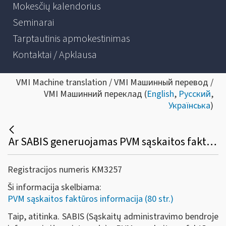
Mokesčių kalendorius
Seminarai
Tarptautinis apmokestinimas
Kontaktai / Apklausa
VMI Machine translation / VMI Машинный перевод /
VMI Машинний переклад (
English
,
Русский
,
Українська
)
Ar SABIS generuojamas PVM sąskaitos faktūros duomenų nuorašas atitinka PVM įstatyme nustatytus PVM sąskaitai faktūrai keliamus reikalavimus?
Registracijos numeris KM3257
Ši informacija skelbiama:
PVM sąskaitos faktūros informacija (80 str.)
Taip, atitinka. SABIS (Sąskaitų administravimo bendroje