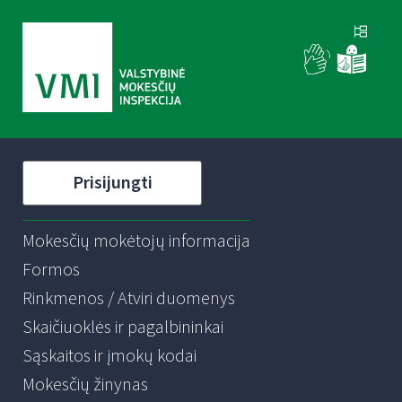
Prisijungti
Mokesčių mokėtojų informacija
Formos
Rinkmenos / Atviri duomenys
Skaičiuoklės ir pagalbininkai
Sąskaitos ir įmokų kodai
Mokesčių žinynas