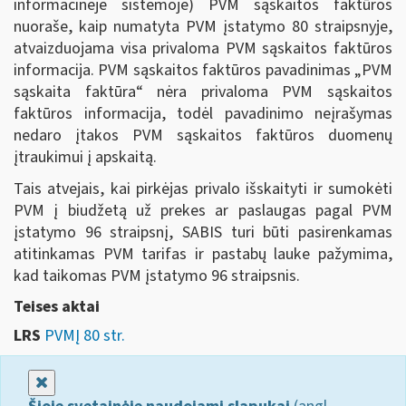
informacinėje sistemoje) PVM sąskaitos faktūros
nuoraše, kaip numatyta PVM įstatymo 80 straipsnyje,
atvaizduojama visa privaloma PVM sąskaitos faktūros
informacija. PVM sąskaitos faktūros pavadinimas „PVM
sąskaita faktūra“ nėra privaloma PVM sąskaitos
faktūros informacija, todėl pavadinimo neįrašymas
nedaro įtakos PVM sąskaitos faktūros duomenų
įtraukimui į apskaitą.
Tais atvejais, kai pirkėjas privalo išskaityti ir sumokėti
PVM į biudžetą už prekes ar paslaugas pagal PVM
įstatymo 96 straipsnį, SABIS turi būti pasirenkamas
atitinkamas PVM tarifas ir pastabų lauke pažymima,
kad taikomas PVM įstatymo 96 straipsnis.
Teises aktai
LRS
PVMĮ 80 str.
Uždaryti