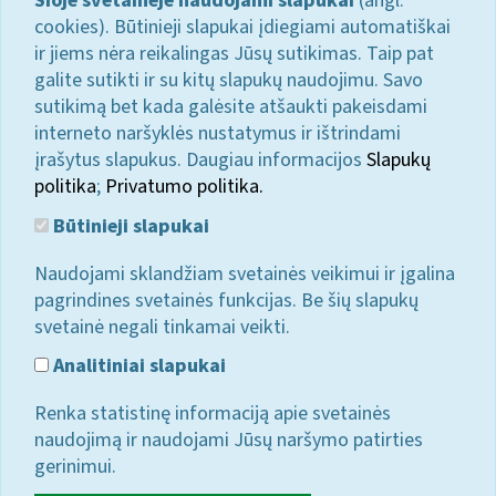
Šioje svetainėje naudojami slapukai
(angl.
cookies). Būtinieji slapukai įdiegiami automatiškai
ir jiems nėra reikalingas Jūsų sutikimas. Taip pat
galite sutikti ir su kitų slapukų naudojimu. Savo
sutikimą bet kada galėsite atšaukti pakeisdami
interneto naršyklės nustatymus ir ištrindami
įrašytus slapukus. Daugiau informacijos
Slapukų
politika
;
Privatumo politika.
Būtinieji slapukai
Naudojami sklandžiam svetainės veikimui ir įgalina
pagrindines svetainės funkcijas. Be šių slapukų
svetainė negali tinkamai veikti.
Analitiniai slapukai
Renka statistinę informaciją apie svetainės
naudojimą ir naudojami Jūsų naršymo patirties
gerinimui.