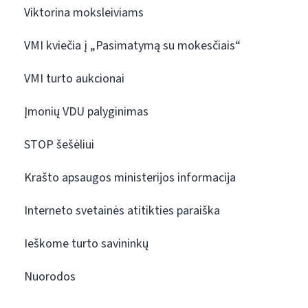
Viktorina moksleiviams
VMI kviečia į „Pasimatymą su mokesčiais“
VMI turto aukcionai
Įmonių VDU palyginimas
STOP šešėliui
Krašto apsaugos ministerijos informacija
Interneto svetainės atitikties paraiška
Ieškome turto savininkų
Nuorodos