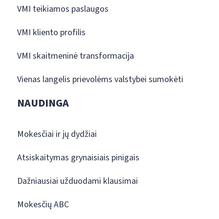
VMI teikiamos paslaugos
VMI kliento profilis
VMI skaitmeninė transformacija
Vienas langelis prievolėms valstybei sumokėti
NAUDINGA
Mokesčiai ir jų dydžiai
Atsiskaitymas grynaisiais pinigais
Dažniausiai užduodami klausimai
Mokesčių ABC