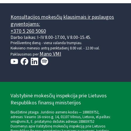
Konsultacijos mokesčių klausimais ir paslaugos
gyventojams:
+370 5 260 5060
Darbo laikas: I-IV 8.00-17.00, V 8.00-15.45.
Prieššventinę dieną - viena valanda trumpiau.
Kiekvieno mėnesio antrą penktadienį 8.00 val. - 12.00 val.
Mano VMI
Paklausimas per
Valstybinė mokesčių inspekcija prie Lietuvos
Respublikos finansų ministerijos
Biudžetinė įstaiga. Juridinio asmens kodas — 188659752,
adresas: Vasario 16-osios g. 14, 01107 Vilnius, Lietuva, el.paštas:
vmi@vmi.lt
, E. pristatymo dėžutės adresas 188659752
Duomenys apie Valstybinę mokesčių inspekciją prie Lietuvos
Respublikos finansų ministerijos kaupiami ir saugomi Juridinių