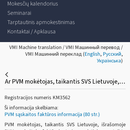
Mokesčių kalendorius
Seminarai
Tarptautinis apmokestinimas
Kontaktai / Apklausa
VMI Machine translation / VMI Машинный перевод /
VMI Машинний переклад (
English
,
Русский
,
Українська
)
Ar PVM mokėtojas, taikantis SVS Lietuvoje, išrašomoje PVM sąskaitoje faktūroje turi nurodyti jam suteiktą PVM kodą, PVM tarifą ir PVM sumą?
Registracijos numeris KM3562
Ši informacija skelbiama:
PVM sąskaitos faktūros informacija (80 str.)
PVM mokėtojas, taikantis SVS Lietuvoje, išrašomoje