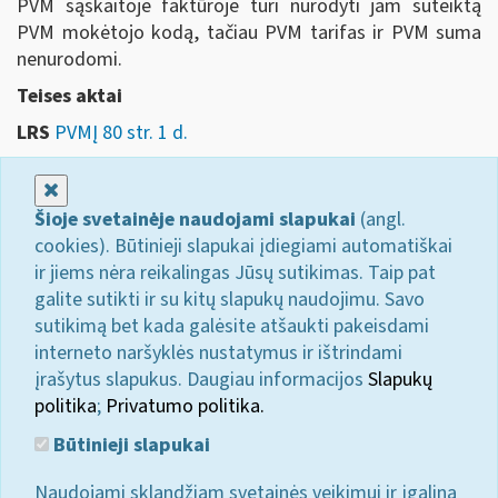
PVM sąskaitoje faktūroje turi nurodyti jam suteiktą
PVM mokėtojo kodą, tačiau PVM tarifas ir PVM suma
nenurodomi.
Teises aktai
LRS
PVMĮ 80 str. 1 d.
Uždaryti
Šioje svetainėje naudojami slapukai
(angl.
cookies). Būtinieji slapukai įdiegiami automatiškai
ir jiems nėra reikalingas Jūsų sutikimas. Taip pat
galite sutikti ir su kitų slapukų naudojimu. Savo
sutikimą bet kada galėsite atšaukti pakeisdami
interneto naršyklės nustatymus ir ištrindami
įrašytus slapukus. Daugiau informacijos
Slapukų
politika
;
Privatumo politika.
Būtinieji slapukai
Naudojami sklandžiam svetainės veikimui ir įgalina