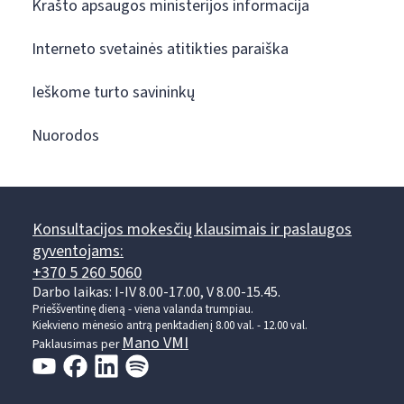
Krašto apsaugos ministerijos informacija
Interneto svetainės atitikties paraiška
Ieškome turto savininkų
Nuorodos
Konsultacijos mokesčių klausimais ir paslaugos
gyventojams:
+370 5 260 5060
Darbo laikas: I-IV 8.00-17.00, V 8.00-15.45.
Prieššventinę dieną - viena valanda trumpiau.
Kiekvieno mėnesio antrą penktadienį 8.00 val. - 12.00 val.
Mano VMI
Paklausimas per