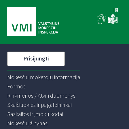
Prisijungti
Mokesčių mokėtojų informacija
Formos
Rinkmenos / Atviri duomenys
Skaičiuoklės ir pagalbininkai
Sąskaitos ir įmokų kodai
Mokesčių žinynas