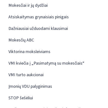
Mokesčiai ir jų dydžiai
Atsiskaitymas grynaisiais pinigais
Dažniausiai užduodami klausimai
Mokesčių ABC
Viktorina moksleiviams
VMI kviečia į „Pasimatymą su mokesčiais“
VMI turto aukcionai
Įmonių VDU palyginimas
STOP šešėliui