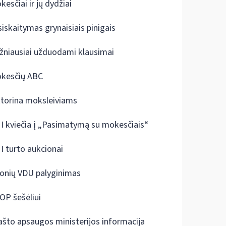
kesčiai ir jų dydžiai
siskaitymas grynaisiais pinigais
žniausiai užduodami klausimai
kesčių ABC
ktorina moksleiviams
I kviečia į „Pasimatymą su mokesčiais“
I turto aukcionai
onių VDU palyginimas
OP šešėliui
ašto apsaugos ministerijos informacija