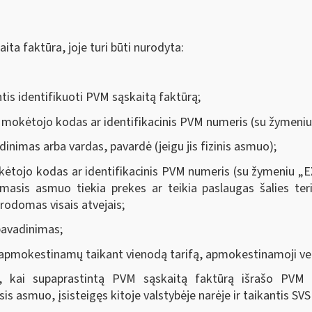
ta faktūra, joje turi būti nurodyta:
tis identifikuoti PVM sąskaitą faktūrą;
 mokėtojo kodas ar identifikacinis PVM numeris (su žymeniu
dinimas arba vardas, pavardė (jeigu jis fizinis asmuo);
kėtojo kodas ar identifikacinis PVM numeris (su žymeniu „EX“
asis asmuo tiekia prekes ar teikia paslaugas šalies ter
rodomas visais atvejais;
pavadinimas;
 apmokestinamų taikant vienodą tarifą, apmokestinamoji ve
jus, kai supaprastintą PVM sąskaitą faktūrą išrašo PVM 
 asmuo, įsisteigęs kitoje valstybėje narėje ir taikantis SVS