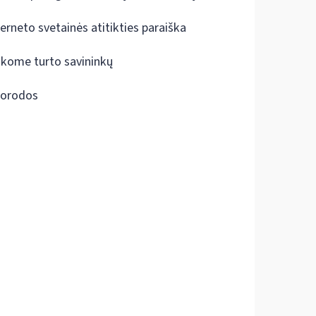
terneto svetainės atitikties paraiška
škome turto savininkų
orodos