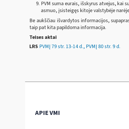
PVM suma eurais, išskyrus atvejus, kai 
asmuo, įsisteigęs kitoje valstybėje narėje
Be aukščiau išvardytos informacijos, supaprast
taip pat kita papildoma informacija.
Teises aktai
LRS
PVMĮ 79 str. 13-14 d., PVMĮ 80 str. 9 d.
APIE VMI