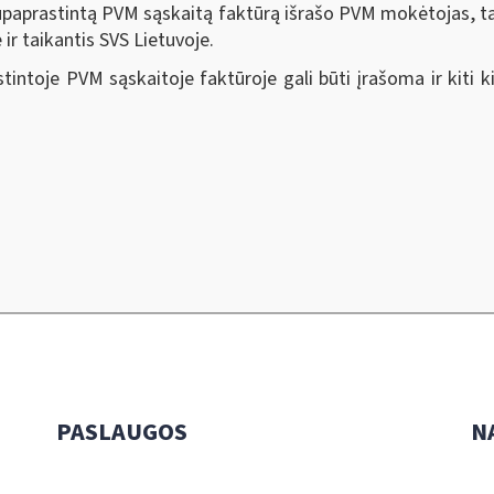
supaprastintą PVM sąskaitą faktūrą išrašo PVM mokėtojas, t
 ir taikantis SVS Lietuvoje.
intoje PVM sąskaitoje faktūroje gali būti įrašoma ir kiti k
PASLAUGOS
N