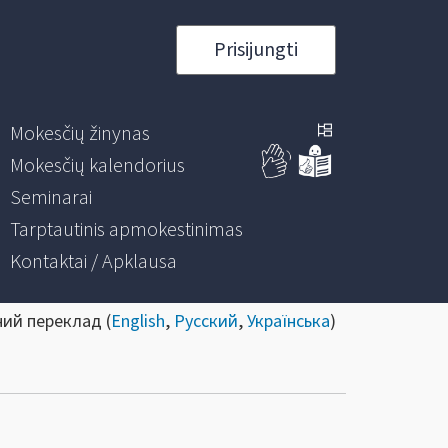
Prisijungti
Mokesčių žinynas
Mokesčių kalendorius
Seminarai
Tarptautinis apmokestinimas
Kontaktai / Apklausa
ний переклад (
English
,
Русский
,
Українська
)