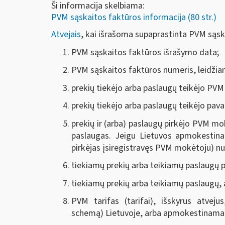
Ši informacija skelbiama:
PVM sąskaitos faktūros informacija (80 str.)
Atvejais
, kai išrašoma supaprastinta PVM sąskai
PVM sąskaitos faktūros išrašymo data;
PVM sąskaitos faktūros numeris, leidžian
prekių tiekėjo arba paslaugų teikėjo PVM
prekių tiekėjo arba paslaugų teikėjo pava
prekių ir (arba) paslaugų pirkėjo PVM mo
paslaugas. Jeigu Lietuvos apmokestinam
pirkėjas įsiregistravęs PVM mokėtoju) nu
tiekiamų prekių arba teikiamų paslaugų 
tiekiamų prekių arba teikiamų paslaugų,
PVM tarifas (tarifai), išskyrus atve
schemą) Lietuvoje, arba apmokestinamasis