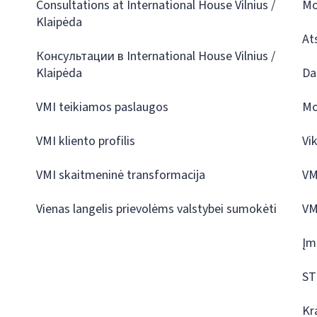
Consultations at International House Vilnius /
Mo
Klaipėda
At
Консультации в International House Vilnius /
Klaipėda
Da
VMI teikiamos paslaugos
Mo
VMI kliento profilis
Vi
VMI skaitmeninė transformacija
VM
Vienas langelis prievolėms valstybei sumokėti
VM
Įm
ST
Kr