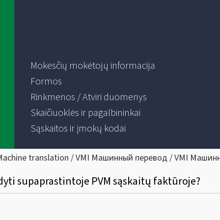
Mokesčių mokėtojų informacija
Formos
Rinkmenos / Atviri duomenys
Skaičiuoklės ir pagalbininkai
Sąskaitos ir įmokų kodai
Machine translation / VMI Машинный перевод / VMI Машин
yti supaprastintoje PVM sąskaitų faktūroje?