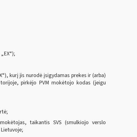
 „EX“);
), kurį jis nurodė įsigydamas prekes ir (arba)
itorijoje, pirkėjo PVM mokėtojo kodas (jeigu
rtė;
mokėtojas, taikantis SVS (smulkiojo verslo
 Lietuvoje;