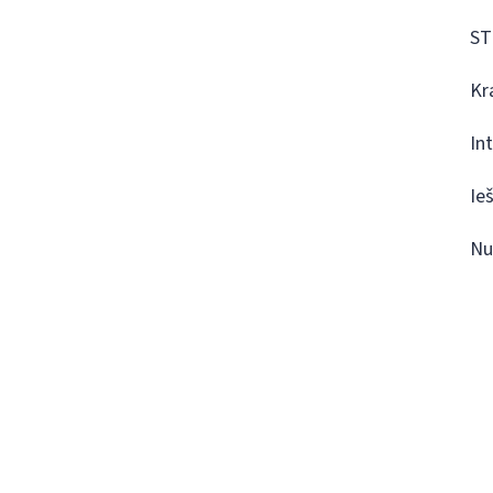
ST
Kr
In
Ie
Nu