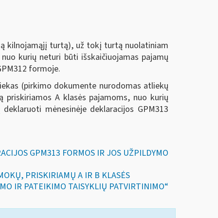
ą kilnojamąjį turtą), už tokį turtą nuolatiniam
nuo kurių neturi būti išskaičiuojamas pajamų
 GPM312 formoje.
atliekas (pirkimo dokumente nurodomas atliekų
mą priskiriamos A klasės pajamoms, nuo kurių
į deklaruoti mėnesinėje deklaracijos GPM313
KLARACIJOS GPM313 FORMOS IR JOS UŽPILDYMO
ŠMOKŲ, PRISKIRIAMŲ A IR B KLASĖS
O IR PATEIKIMO TAISYKLIŲ PATVIRTINIMO“