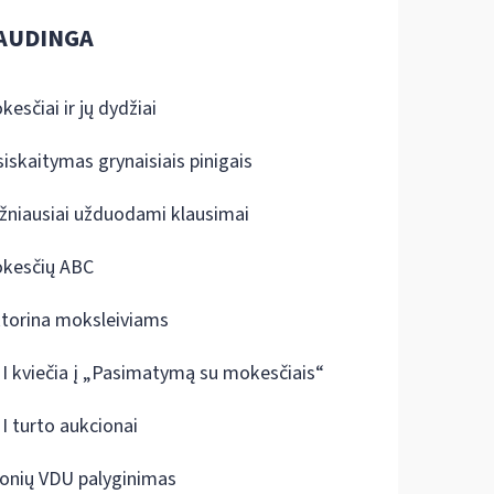
AUDINGA
kesčiai ir jų dydžiai
siskaitymas grynaisiais pinigais
žniausiai užduodami klausimai
kesčių ABC
ktorina moksleiviams
I kviečia į „Pasimatymą su mokesčiais“
I turto aukcionai
onių VDU palyginimas