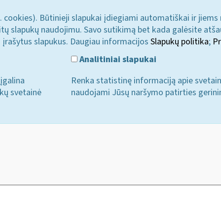
. cookies). Būtinieji slapukai įdiegiami automatiškai ir jiems
u kitų slapukų naudojimu. Savo sutikimą bet kada galėsite atš
i įrašytus slapukus. Daugiau informacijos
Slapukų politika
;
Pr
Analitiniai slapukai
įgalina
Renka statistinę informaciją apie svetai
ukų svetainė
naudojami Jūsų naršymo patirties gerini