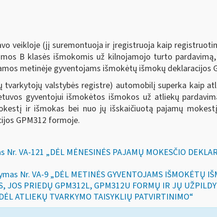
 veikloje (jį suremontuoja ir įregistruoja kaip registruotin
mos B klasės išmokomis už kilnojamojo turto pardavimą, 
jamos metinėje gyventojams išmokėtų išmokų deklaracijos
kų tvarkytojų valstybės registre) automobilį superka kaip 
ietuvos gyventojui išmokėtos išmokos už atliekų pardavi
mokestį ir išmokas bei nuo jų išskaičiuotą pajamų mokest
cijos GPM312 formoje.
akymas Nr. VA-121 „DĖL MĖNESINĖS PAJAMŲ MOKESČIO DE
įsakymas Nr. VA-9 „DĖL METINĖS GYVENTOJAMS IŠMOKĖTŲ I
 JOS PRIEDŲ GPM312L, GPM312U FORMŲ IR JŲ UŽPILDYM
17 „DĖL ATLIEKŲ TVARKYMO TAISYKLIŲ PATVIRTINIMO“