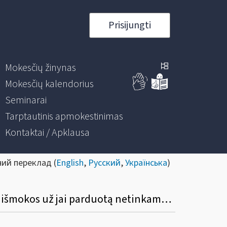
Prisijungti
Mokesčių žinynas
Mokesčių kalendorius
Seminarai
Tarptautinis apmokestinimas
Kontaktai / Apklausa
ний переклад (
English
,
Русский
,
Українська
)
Kuriai pajamų klasei priskiriamos įmonės nuolatiniam Lietuvos gyventojui išmokėtos išmokos už jai parduotą netinkamą eksploatuoti automobilį?