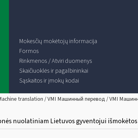
Mokesčių mokėtojų informacija
Formos
Rinkmenos / Atviri duomenys
Skaičiuoklės ir pagalbininkai
Sąskaitos ir įmokų kodai
Machine translation / VMI Машинный перевод / VMI Машин