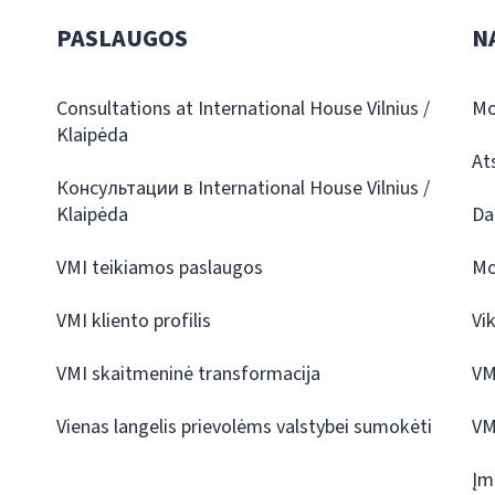
PASLAUGOS
N
Consultations at International House Vilnius /
Mo
Klaipėda
At
Консультации в International House Vilnius /
Klaipėda
Da
VMI teikiamos paslaugos
Mo
VMI kliento profilis
Vi
VMI skaitmeninė transformacija
VM
Vienas langelis prievolėms valstybei sumokėti
VM
Įm