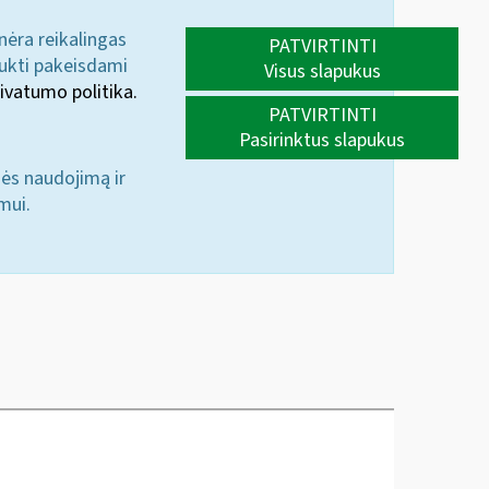
 nėra reikalingas
PATVIRTINTI
aukti pakeisdami
Visus slapukus
ivatumo politika.
PATVIRTINTI
Pasirinktus slapukus
nės naudojimą ir
mui.