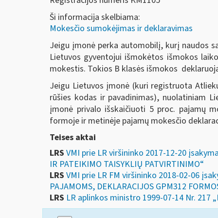
Registracijos numeris KM1105
Ši informacija skelbiama:
Mokesčio sumokėjimas ir deklaravimas
Jeigu įmonė perka automobilį, kurį naudos savo
Lietuvos gyventojui išmokėtos išmokos laiko
mokestis. Tokios B klasės išmokos deklaruo
Jeigu Lietuvos įmonė (kuri registruota Atlie
rūšies kodas ir pavadinimas), nuolatiniam L
įmonė privalo išskaičiuoti 5 proc. pajamų 
formoje ir metinėje pajamų mokesčio deklara
Teises aktai
LRS
VMI prie LR viršininko 2017-12-20 įs
IR PATEIKIMO TAISYKLIŲ PATVIRTINIMO“
LRS
VMI prie LR FM viršininko 2018-02-06 
PAJAMOMS, DEKLARACIJOS GPM312 FORMOS,
LRS
LR aplinkos ministro 1999-07-14 Nr. 2