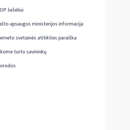
OP šešėliui
ašto apsaugos ministerijos informacija
terneto svetainės atitikties paraiška
škome turto savininkų
orodos