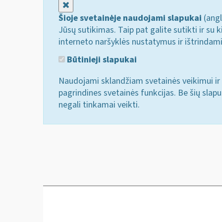
Uždaryti
Šioje svetainėje naudojami slapukai
(angl
Jūsų sutikimas. Taip pat galite sutikti ir s
interneto naršyklės nustatymus ir ištrindam
Būtinieji slapukai
Naudojami sklandžiam svetainės veikimui ir 
pagrindines svetainės funkcijas. Be šių slap
negali tinkamai veikti.