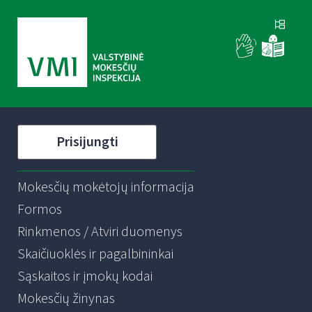
Prisijungti
Mokesčių mokėtojų informacija
Formos
Rinkmenos / Atviri duomenys
Skaičiuoklės ir pagalbininkai
Sąskaitos ir įmokų kodai
Mokesčių žinynas