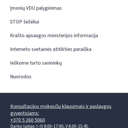
Įmonių VDU palyginimas
STOP šešėliui
Krašto apsaugos ministerijos informacija
Interneto svetainės atitikties paraiška
Ieškome turto savininkų
Nuorodos
Konsultacijos mokesčių klausimais ir paslaugos
gyventojams:
+370 5 260 5060
Darbo laikas: I-IV 8.00-17.00, V 8.00-15.45.