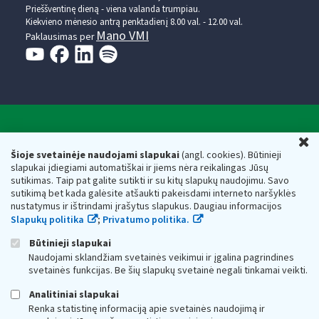
Prieššventinę dieną - viena valanda trumpiau.
Kiekvieno mėnesio antrą penktadienį 8.00 val. - 12.00 val.
Mano VMI
Paklausimas per
Valstybinė mokesčių inspekcija prie Lietuvos
U
Respublikos finansų ministerijos
Šioje svetainėje naudojami slapukai
(angl. cookies). Būtinieji
slapukai įdiegiami automatiškai ir jiems nėra reikalingas Jūsų
Biudžetinė įstaiga. Juridinio asmens kodas — 188659752,
sutikimas. Taip pat galite sutikti ir su kitų slapukų naudojimu. Savo
adresas: Vasario 16-osios g. 14, 01107 Vilnius, Lietuva, el.paštas:
sutikimą bet kada galėsite atšaukti pakeisdami interneto naršyklės
vmi@vmi.lt
, E. pristatymo dėžutės adresas 188659752
nustatymus ir ištrindami įrašytus slapukus. Daugiau informacijos
Duomenys apie Valstybinę mokesčių inspekciją prie Lietuvos
Slapukų politika
;
Privatumo politika.
Respublikos finansų ministerijos kaupiami ir saugomi Juridinių
asmenų registre
Būtinieji slapukai
Naudojami sklandžiam svetainės veikimui ir įgalina pagrindines
svetainės funkcijas. Be šių slapukų svetainė negali tinkamai veikti.
Analitiniai slapukai
Renka statistinę informaciją apie svetainės naudojimą ir