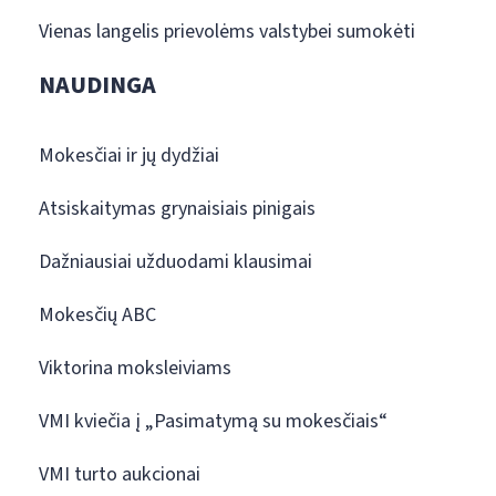
Vienas langelis prievolėms valstybei sumokėti
NAUDINGA
Mokesčiai ir jų dydžiai
Atsiskaitymas grynaisiais pinigais
Dažniausiai užduodami klausimai
Mokesčių ABC
Viktorina moksleiviams
VMI kviečia į „Pasimatymą su mokesčiais“
VMI turto aukcionai