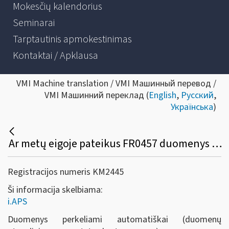
Mokesčių kalendorius
Seminarai
Tarptautinis apmokestinimas
Kontaktai / Apklausa
VMI Machine translation / VMI Машинный перевод /
VMI Машинний переклад (
English
,
Русский
,
Українська
)
Ar metų eigoje pateikus FR0457 duomenys persikels į i.APS automatiškai?
Registracijos numeris KM2445
Ši informacija skelbiama:
i.APS
Duomenys perkeliami automatiškai (duomenų