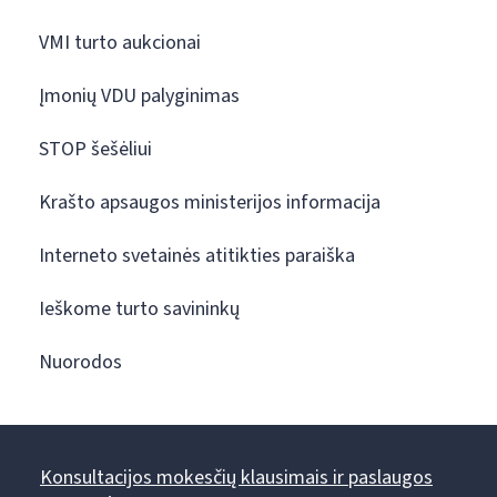
VMI turto aukcionai
Įmonių VDU palyginimas
STOP šešėliui
Krašto apsaugos ministerijos informacija
Interneto svetainės atitikties paraiška
Ieškome turto savininkų
Nuorodos
Konsultacijos mokesčių klausimais ir paslaugos