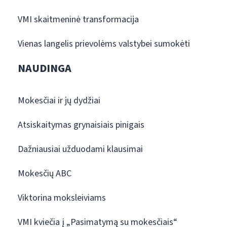
VMI skaitmeninė transformacija
Vienas langelis prievolėms valstybei sumokėti
NAUDINGA
Mokesčiai ir jų dydžiai
Atsiskaitymas grynaisiais pinigais
Dažniausiai užduodami klausimai
Mokesčių ABC
Viktorina moksleiviams
VMI kviečia į „Pasimatymą su mokesčiais“