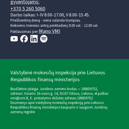
gyventojams:
+370 5 260 5060
Darbo laikas: I-IV 8.00-17.00, V 8.00-15.45.
Prieššventinę dieną - viena valanda trumpiau.
Kiekvieno mėnesio antrą penktadienį 8.00 val. - 12.00 val.
Mano VMI
Paklausimas per
Valstybinė mokesčių inspekcija prie Lietuvos
Respublikos finansų ministerijos
Biudžetinė įstaiga. Juridinio asmens kodas — 188659752,
adresas: Vasario 16-osios g. 14, 01107 Vilnius, Lietuva, el.paštas:
vmi@vmi.lt
, E. pristatymo dėžutės adresas 188659752
Duomenys apie Valstybinę mokesčių inspekciją prie Lietuvos
Respublikos finansų ministerijos kaupiami ir saugomi Juridinių
asmenų registre