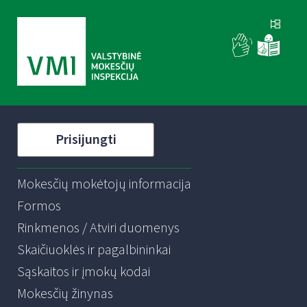
Prisijungti
Mokesčių mokėtojų informacija
Formos
Rinkmenos / Atviri duomenys
Skaičiuoklės ir pagalbininkai
Sąskaitos ir įmokų kodai
Mokesčių žinynas