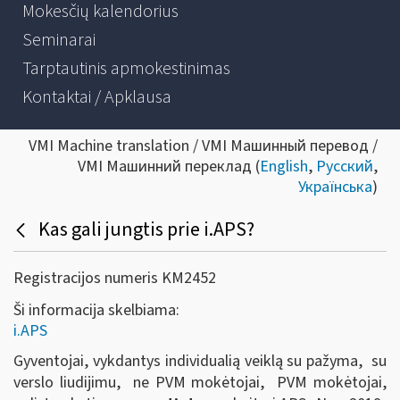
Mokesčių kalendorius
Seminarai
Tarptautinis apmokestinimas
Kontaktai / Apklausa
VMI Machine translation / VMI Машинный перевод /
VMI Машинний переклад (
English
,
Русский
,
Українська
)
Kas gali jungtis prie i.APS?
Registracijos numeris KM2452
Ši informacija skelbiama:
i.APS
Gyventojai, vykdantys individualią veiklą su pažyma, su
verslo liudijimu, ne PVM mokėtojai, PVM mokėtojai,