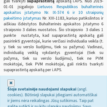
gali tvarkyti
supaprastintą
apskaitą i.APS. Nuo 2019-
01-01 įsigaliojo
Lietuvos Respublikos buhalterinės
apskaitos įstatymo Nr. IX-574 6 ir 10 straipsnių
pakeitimo įstatymas
Nr. XIII-1183, kuriuo patikslintos ir
aiškiau išdėstytos Buhalterinės apskaitos įstatymo 6
straipsnio 3 dalies nuostatos. Šio straipsnio 3 dalies 1
punkte nustatyta, kad supaprastintą apskaitą gali
pasirinkti gyventojai, kurie verčiasi individualia veikla (t.
y. tiek su verslo liudijimu, tiek su pažyma). Vadinasi,
individualią veiklą vykdantys gyventojai (tiek su
pažyma, tiek su verslo liudijimu), tiek ne PVM
mokėtojai, tiek PVM mokėtojai, gali rinktis tvarkyti
supaprastintą apskaitą per i.APS.
Uždaryti
Šioje svetainėje naudojami slapukai
(angl.
cookies). Būtinieji slapukai įdiegiami automatiškai
ir jiems nėra reikalingas Jūsų sutikimas. Taip pat
galite sutikti ir su kitų slapukų naudojimu. Savo