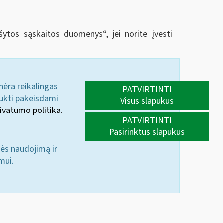
rašytos sąskaitos duomenys
“
, jei norite įvesti
 nėra reikalingas
PATVIRTINTI
aukti pakeisdami
Visus slapukus
ivatumo politika.
PATVIRTINTI
Pasirinktus slapukus
nės naudojimą ir
mui.