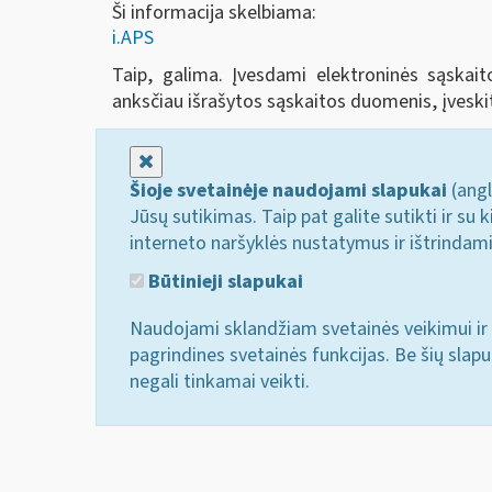
Ši informacija skelbiama:
i.APS
Taip, galima. Įvesdami elektroninės sąskai
anksčiau išrašytos sąskaitos duomenis, įveski
Uždaryti
Šioje svetainėje naudojami slapukai
(angl
Jūsų sutikimas. Taip pat galite sutikti ir s
interneto naršyklės nustatymus ir ištrindam
Būtinieji slapukai
Naudojami sklandžiam svetainės veikimui ir 
pagrindines svetainės funkcijas. Be šių slap
negali tinkamai veikti.