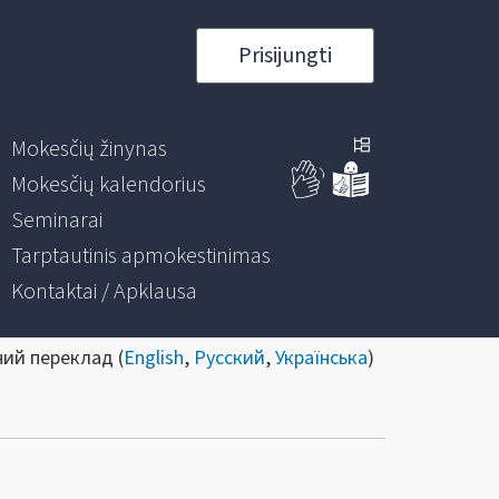
Prisijungti
Mokesčių žinynas
Mokesčių kalendorius
Seminarai
Tarptautinis apmokestinimas
Kontaktai / Apklausa
ний переклад (
English
,
Русский
,
Українська
)