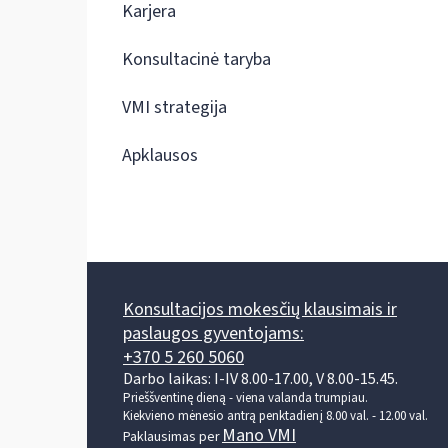
Karjera
Konsultacinė taryba
VMI strategija
Apklausos
Konsultacijos mokesčių klausimais ir
paslaugos gyventojams:
+370 5 260 5060
Darbo laikas: I-IV 8.00-17.00, V 8.00-15.45.
Prieššventinę dieną - viena valanda trumpiau.
Kiekvieno mėnesio antrą penktadienį 8.00 val. - 12.00 val.
Mano VMI
Paklausimas per