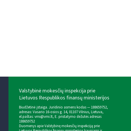
Valstybinė mokesčių inspekcija prie
Lietuvos Respublikos finansų ministerijos
Biudžetinė įstaiga. Juridinio asmens kodas — 188659752,
adresas: Vasario 16-osios g. 14, 01107 Vilnius, Lietuva,
el.paštas:
vmi@vmi.lt
, E. pristatymo dėžutės adresas
188659752
Duomenys apie Valstybinę mokesčių inspekciją prie
Lietuvos Respublikos finansų ministerijos kaupiami ir