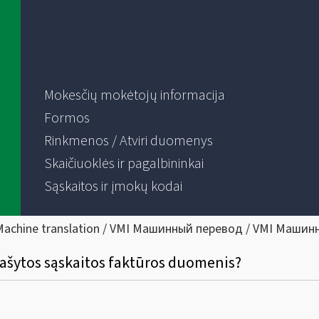
Mokesčių mokėtojų informacija
Formos
Rinkmenos / Atviri duomenys
Skaičiuoklės ir pagalbininkai
Sąskaitos ir įmokų kodai
Machine translation / VMI Машинный перевод / VMI Машин
išrašytos sąskaitos faktūros duomenis?