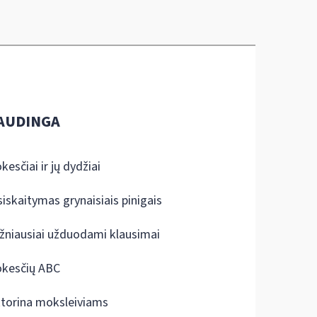
AUDINGA
kesčiai ir jų dydžiai
siskaitymas grynaisiais pinigais
žniausiai užduodami klausimai
kesčių ABC
ktorina moksleiviams