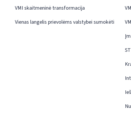
VMI skaitmeninė transformacija
VM
Vienas langelis prievolėms valstybei sumokėti
VM
Įm
ST
Kr
In
Ie
Nu