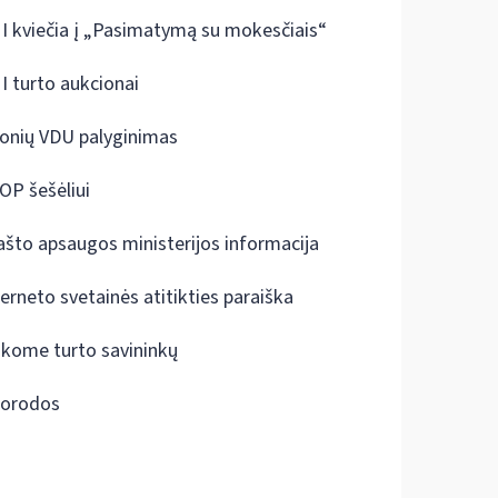
I kviečia į „Pasimatymą su mokesčiais“
I turto aukcionai
onių VDU palyginimas
OP šešėliui
ašto apsaugos ministerijos informacija
terneto svetainės atitikties paraiška
škome turto savininkų
orodos