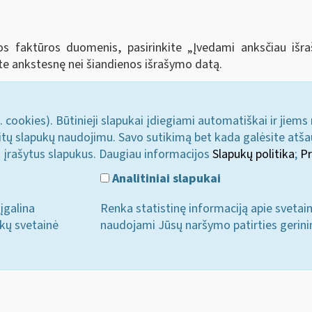
tos faktūros duomenis, pasirinkite „Įvedami anksčiau iš
te ankstesnę nei šiandienos išrašymo datą.
. cookies). Būtinieji slapukai įdiegiami automatiškai ir jiems
u kitų slapukų naudojimu. Savo sutikimą bet kada galėsite atš
i įrašytus slapukus. Daugiau informacijos
Slapukų politika
;
Pr
Analitiniai slapukai
įgalina
Renka statistinę informaciją apie svetai
ukų svetainė
naudojami Jūsų naršymo patirties gerini