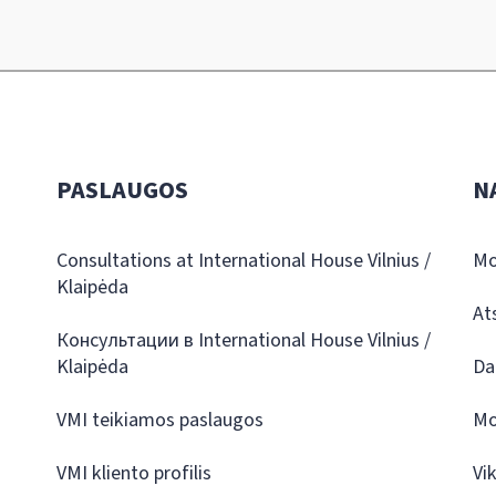
PASLAUGOS
N
Consultations at International House Vilnius /
Mo
Klaipėda
At
Консультации в International House Vilnius /
Klaipėda
Da
VMI teikiamos paslaugos
Mo
VMI kliento profilis
Vi