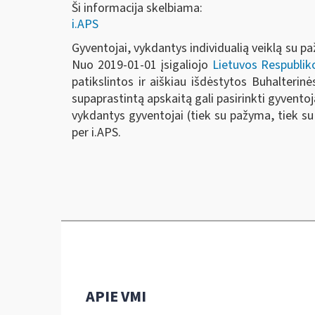
Ši informacija skelbiama:
i.APS
Gyventojai, vykdantys individualią veiklą su 
Nuo 2019-01-01 įsigaliojo
Lietuvos Respubliko
patikslintos ir aiškiau išdėstytos Buhalteri
supaprastintą apskaitą gali pasirinkti gyventojai,
vykdantys gyventojai (tiek su pažyma, tiek su 
per i.APS.
APIE VMI