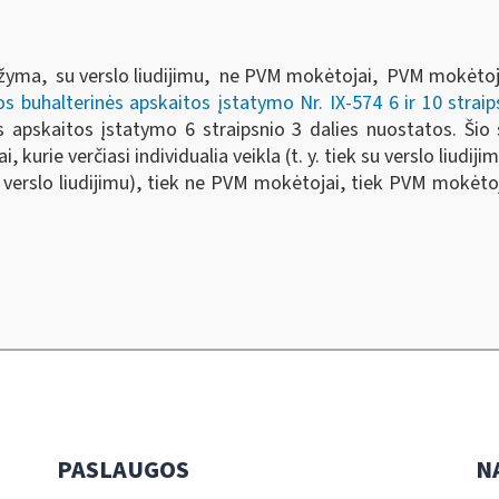
pažyma, su verslo liudijimu, ne PVM mokėtojai, PVM mokėtoja
s buhalterinės apskaitos įstatymo Nr. IX-574 6 ir 10 strai
nės apskaitos įstatymo 6 straipsnio 3 dalies nuostatos. Ši
 kurie verčiasi individualia veikla (t. y. tiek su verslo liudij
verslo liudijimu), tiek ne PVM mokėtojai, tiek PVM mokėtoja
PASLAUGOS
N