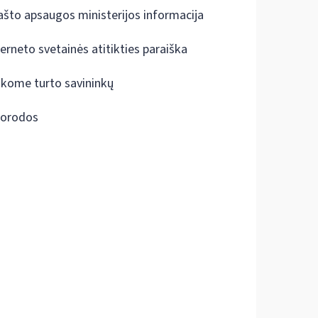
ašto apsaugos ministerijos informacija
terneto svetainės atitikties paraiška
škome turto savininkų
orodos