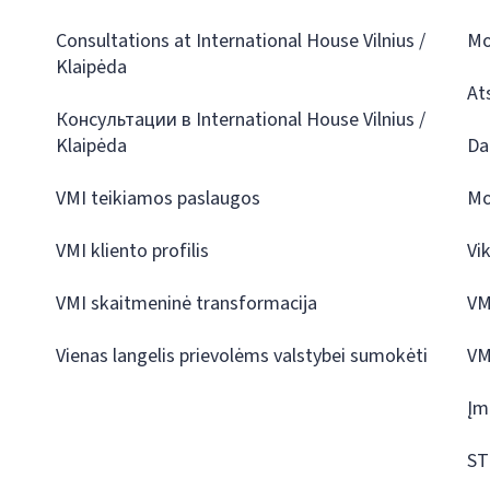
Consultations at International House Vilnius /
Mo
Klaipėda
At
Консультации в International House Vilnius /
Klaipėda
Da
VMI teikiamos paslaugos
Mo
VMI kliento profilis
Vi
VMI skaitmeninė transformacija
VM
Vienas langelis prievolėms valstybei sumokėti
VM
Įm
ST