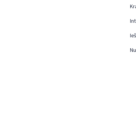
Kr
In
Ie
Nu