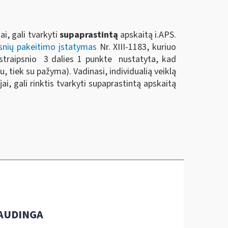
i, gali tvarkyti
supaprastintą
apskaitą i.APS.
psnių pakeitimo įstatymas
Nr. XIII-1183, kuriuo
o straipsnio 3 dalies 1 punkte nustatyta, kad
imu, tiek su pažyma). Vadinasi, individualią veiklą
i, gali rinktis tvarkyti supaprastintą apskaitą
AUDINGA