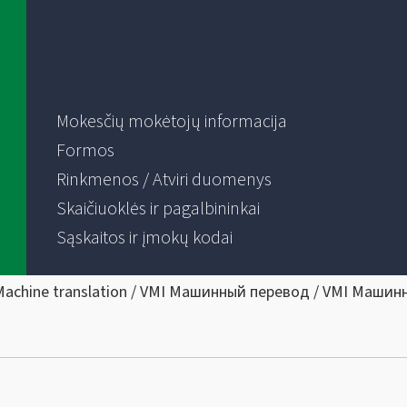
Mokesčių mokėtojų informacija
Formos
Rinkmenos / Atviri duomenys
Skaičiuoklės ir pagalbininkai
Sąskaitos ir įmokų kodai
Machine translation / VMI Машинный перевод / VMI Машин