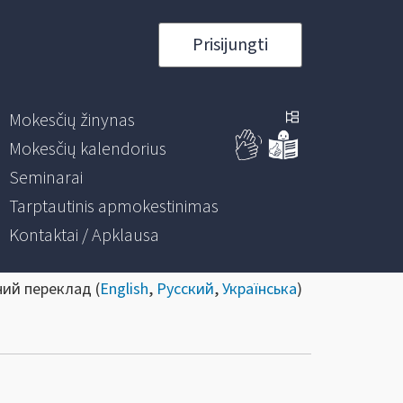
Prisijungti
Mokesčių žinynas
Mokesčių kalendorius
Seminarai
Tarptautinis apmokestinimas
Kontaktai / Apklausa
ний переклад (
English
,
Русский
,
Українська
)