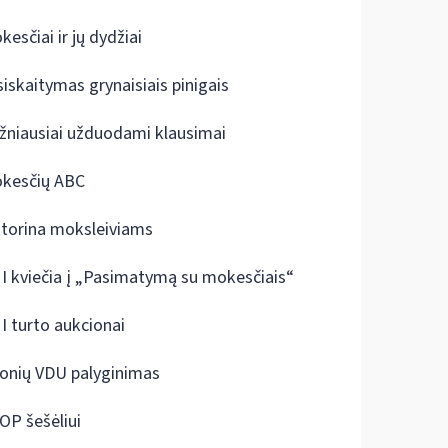
kesčiai ir jų dydžiai
siskaitymas grynaisiais pinigais
žniausiai užduodami klausimai
kesčių ABC
ktorina moksleiviams
I kviečia į „Pasimatymą su mokesčiais“
I turto aukcionai
onių VDU palyginimas
OP šešėliui