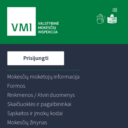
Prisijungti
Mokesčių mokėtojų informacija
Formos
Rinkmenos / Atviri duomenys
Skaičiuoklės ir pagalbininkai
Sąskaitos ir įmokų kodai
Mokesčių žinynas