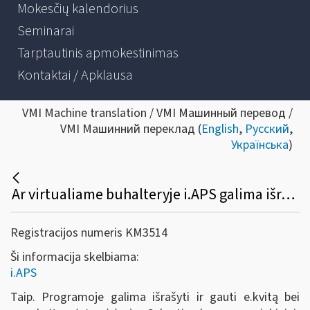
Mokesčių kalendorius
Seminarai
Tarptautinis apmokestinimas
Kontaktai / Apklausa
VMI Machine translation / VMI Машинный перевод /
VMI Машинний переклад (
English
,
Русский
,
Українська
)
Ar virtualiame buhalteryje i.APS galima išrašyti ir gauti e.sąskaitą (eInvoicing) ir e.kvitą?
Registracijos numeris KM3514
Ši informacija skelbiama:
i.APS
Taip. Programoje galima išrašyti ir gauti e.kvitą bei