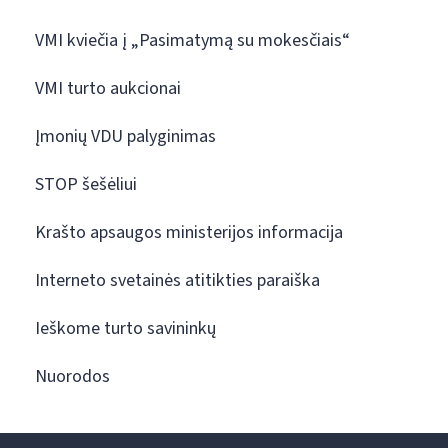
VMI kviečia į „Pasimatymą su mokesčiais“
VMI turto aukcionai
Įmonių VDU palyginimas
STOP šešėliui
Krašto apsaugos ministerijos informacija
Interneto svetainės atitikties paraiška
Ieškome turto savininkų
Nuorodos