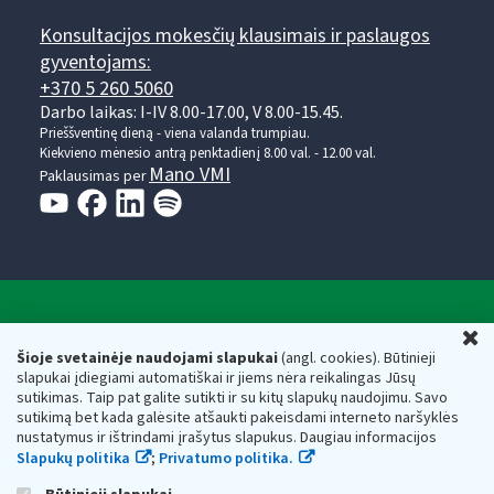
Konsultacijos mokesčių klausimais ir paslaugos
gyventojams:
+370 5 260 5060
Darbo laikas: I-IV 8.00-17.00, V 8.00-15.45.
Prieššventinę dieną - viena valanda trumpiau.
Kiekvieno mėnesio antrą penktadienį 8.00 val. - 12.00 val.
Mano VMI
Paklausimas per
Valstybinė mokesčių inspekcija prie Lietuvos
U
Respublikos finansų ministerijos
Šioje svetainėje naudojami slapukai
(angl. cookies). Būtinieji
slapukai įdiegiami automatiškai ir jiems nėra reikalingas Jūsų
Biudžetinė įstaiga. Juridinio asmens kodas — 188659752,
sutikimas. Taip pat galite sutikti ir su kitų slapukų naudojimu. Savo
adresas: Vasario 16-osios g. 14, 01107 Vilnius, Lietuva, el.paštas:
sutikimą bet kada galėsite atšaukti pakeisdami interneto naršyklės
vmi@vmi.lt
, E. pristatymo dėžutės adresas 188659752
nustatymus ir ištrindami įrašytus slapukus. Daugiau informacijos
Duomenys apie Valstybinę mokesčių inspekciją prie Lietuvos
Slapukų politika
;
Privatumo politika.
Respublikos finansų ministerijos kaupiami ir saugomi Juridinių
asmenų registre