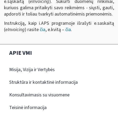
e.sąskaitą (
eInvoicing
). Sukurti duomenų rinkiniai,
kuriuos galima pritaikyti savo reikmėms - siųsti, gauti,
apdoroti ir toliau tvarkyti automatinėmis priemonėmis.
Instrukciją, kaip i.APS programoje išrašyti e.saskaitą
(
eInvoicing
) rasite
čia
, e.kvitą –
čia
.
APIE VMI
Misija, Vizija ir Vertybės
Struktūra ir kontaktinė informacija
Konsultavimasis su visuomene
Teisinė informacija