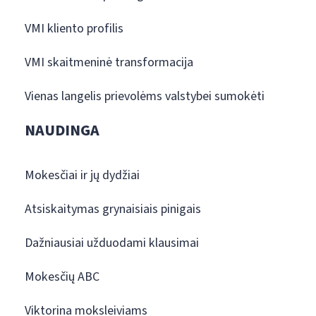
VMI kliento profilis
VMI skaitmeninė transformacija
Vienas langelis prievolėms valstybei sumokėti
NAUDINGA
Mokesčiai ir jų dydžiai
Atsiskaitymas grynaisiais pinigais
Dažniausiai užduodami klausimai
Mokesčių ABC
Viktorina moksleiviams