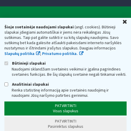
Valstybinė mokesčių inspekcija prie Lietuvos
U
Respublikos finansų ministerijos
Šioje svetainėje naudojami slapukai
(angl. cookies). Būtinieji
slapukai įdiegiami automatiškai ir jiems nėra reikalingas Jūsų
Biudžetinė įstaiga. Juridinio asmens kodas — 188659752,
sutikimas. Taip pat galite sutikti ir su kitų slapukų naudojimu. Savo
adresas: Vasario 16-osios g. 14, 01107 Vilnius, Lietuva, el.paštas:
sutikimą bet kada galėsite atšaukti pakeisdami interneto naršyklės
vmi@vmi.lt
, E. pristatymo dėžutės adresas 188659752
nustatymus ir ištrindami įrašytus slapukus. Daugiau informacijos
Duomenys apie Valstybinę mokesčių inspekciją prie Lietuvos
Slapukų politika
;
Privatumo politika.
Respublikos finansų ministerijos kaupiami ir saugomi Juridinių
asmenų registre
Būtinieji slapukai
Naudojami sklandžiam svetainės veikimui ir įgalina pagrindines
svetainės funkcijas. Be šių slapukų svetainė negali tinkamai veikti.
Analitiniai slapukai
Renka statistinę informaciją apie svetainės naudojimą ir
naudojami Jūsų naršymo patirties gerinimui.
PATVIRTINTI
Visus slapukus
PATVIRTINTI
Pasirinktus slapukus