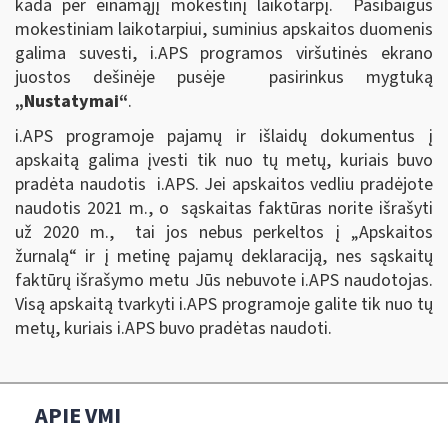
kada per einamąjį mokestinį laikotarpį. Pasibaigus
mokestiniam laikotarpiui, suminius apskaitos duomenis
galima suvesti, i.APS programos viršutinės ekrano
juostos dešinėje pusėje pasirinkus mygtuką
„Nustatymai“
.
i.APS programoje pajamų ir išlaidų dokumentus į
apskaitą galima įvesti tik nuo tų metų, kuriais buvo
pradėta naudotis i.APS. Jei apskaitos vedliu pradėjote
naudotis 2021 m., o sąskaitas faktūras norite išrašyti
už 2020 m., tai jos nebus perkeltos į „Apskaitos
žurnalą“ ir į metinę pajamų deklaraciją, nes sąskaitų
faktūrų išrašymo metu Jūs nebuvote i.APS naudotojas.
Visą apskaitą tvarkyti i.APS programoje galite tik nuo tų
metų, kuriais i.APS buvo pradėtas naudoti.
APIE VMI