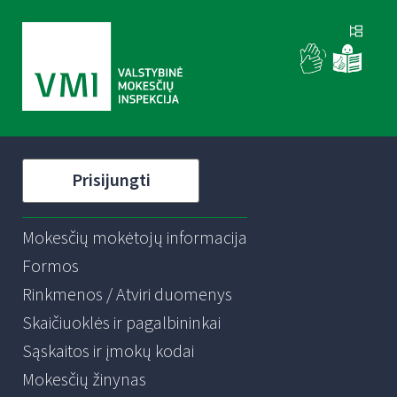
Prisijungti
Mokesčių mokėtojų informacija
Formos
Rinkmenos / Atviri duomenys
Skaičiuoklės ir pagalbininkai
Sąskaitos ir įmokų kodai
Mokesčių žinynas