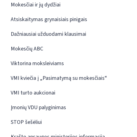
Mokesčiai ir jų dydžiai
Atsiskaitymas grynaisiais pinigais
Dažniausiai užduodami klausimai
Mokesčių ABC
Viktorina moksleiviams
VMI kviečia į „Pasimatymą su mokesčiais“
VMI turto aukcionai
Įmonių VDU palyginimas
STOP šešėliui
Krašto apsaugos ministerijos informacija