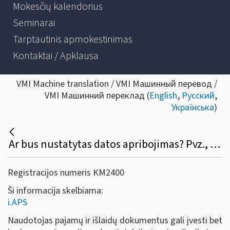
Mokesčių kalendorius
Seminarai
Tarptautinis apmokestinimas
Kontaktai / Apklausa
VMI Machine translation / VMI Машинный перевод /
VMI Машинний переклад (
English
,
Русский
,
Українська
)
Ar bus nustatytas datos apribojimas? Pvz., išrašiau S / F, pamiršau įvesti į programą, galėsiu tą padaryti po pusmečio atbuline data?
Registracijos numeris KM2400
Ši informacija skelbiama:
i.APS
Naudotojas pajamų ir išlaidų dokumentus gali įvesti bet