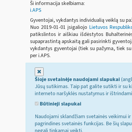
Ši informacija skelbiama:
i.APS
Gyventojai, vykdantys individualią veiklą su 
Nuo 2019-01-01 įsigaliojo
Lietuvos Respubliko
patikslintos ir aiškiau išdėstytos Buhalteri
supaprastintą apskaitą gali pasirinkti gyventojai,
vykdantys gyventojai (tiek su pažyma, tiek su 
per i.APS.
Uždaryti
Šioje svetainėje naudojami slapukai
(angl
Jūsų sutikimas. Taip pat galite sutikti ir s
interneto naršyklės nustatymus ir ištrindam
Būtinieji slapukai
Naudojami sklandžiam svetainės veikimui ir 
pagrindines svetainės funkcijas. Be šių slap
negali tinkamai veikti.