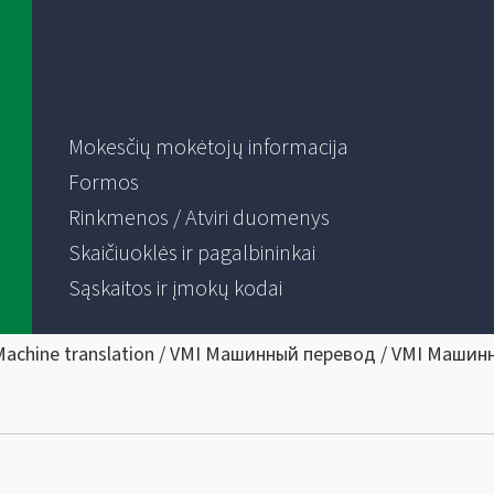
Mokesčių mokėtojų informacija
Formos
Rinkmenos / Atviri duomenys
Skaičiuoklės ir pagalbininkai
Sąskaitos ir įmokų kodai
Machine translation / VMI Машинный перевод / VMI Машин