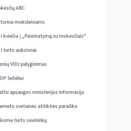
kesčių ABC
ktorina moksleiviams
I kviečia į „Pasimatymą su mokesčiais“
I turto aukcionai
onių VDU palyginimas
OP šešėliui
ašto apsaugos ministerijos informacija
terneto svetainės atitikties paraiška
škome turto savininkų