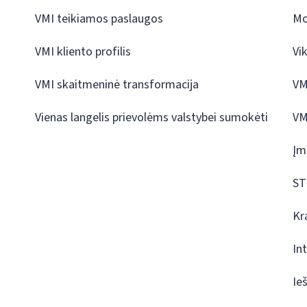
VMI teikiamos paslaugos
Mo
VMI kliento profilis
Vi
VMI skaitmeninė transformacija
VM
Vienas langelis prievolėms valstybei sumokėti
VM
Įm
ST
Kr
In
Ie