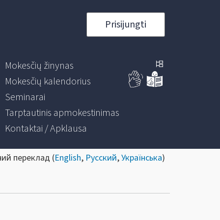
Prisijungti
Mokesčių žinynas
Mokesčių kalendorius
Seminarai
Tarptautinis apmokestinimas
Kontaktai / Apklausa
ний переклад (
English
,
Русский
,
Українська
)