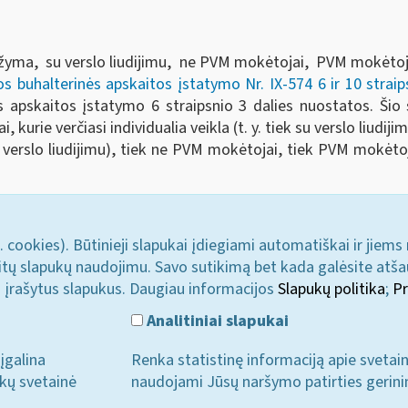
pažyma, su verslo liudijimu, ne PVM mokėtojai, PVM mokėtoja
s buhalterinės apskaitos įstatymo Nr. IX-574 6 ir 10 strai
nės apskaitos įstatymo 6 straipsnio 3 dalies nuostatos. Ši
 kurie verčiasi individualia veikla (t. y. tiek su verslo liudij
verslo liudijimu), tiek ne PVM mokėtojai, tiek PVM mokėtoja
. cookies). Būtinieji slapukai įdiegiami automatiškai ir jiems
u kitų slapukų naudojimu. Savo sutikimą bet kada galėsite atš
i įrašytus slapukus. Daugiau informacijos
Slapukų politika
;
Pr
Analitiniai slapukai
įgalina
Renka statistinę informaciją apie svetai
ukų svetainė
naudojami Jūsų naršymo patirties gerini