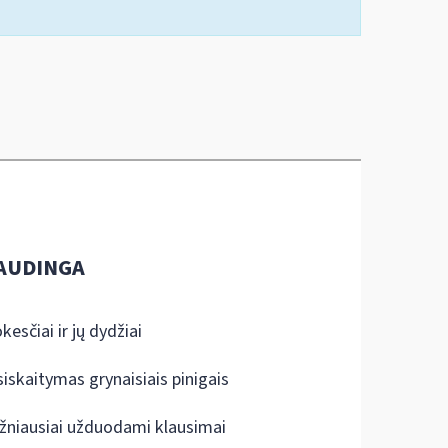
AUDINGA
kesčiai ir jų dydžiai
siskaitymas grynaisiais pinigais
žniausiai užduodami klausimai