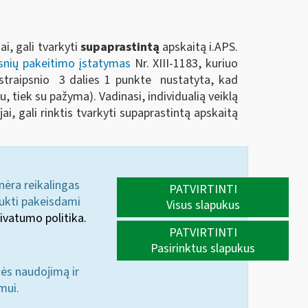
i, gali tvarkyti
supaprastintą
apskaitą i.APS.
psnių pakeitimo įstatymas
Nr. XIII-1183, kuriuo
o straipsnio 3 dalies 1 punkte nustatyta, kad
imu, tiek su pažyma). Vadinasi, individualią veiklą
i, gali rinktis tvarkyti supaprastintą apskaitą
 nėra reikalingas
PATVIRTINTI
aukti pakeisdami
Visus slapukus
ivatumo politika.
PATVIRTINTI
Pasirinktus slapukus
nės naudojimą ir
mui.