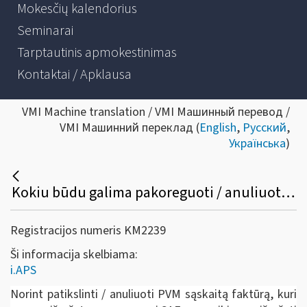
Mokesčių kalendorius
Seminarai
Tarptautinis apmokestinimas
Kontaktai / Apklausa
VMI Machine translation / VMI Машинный перевод /
VMI Машинний переклад (
English
,
Русский
,
Українська
)
Kokiu būdu galima pakoreguoti / anuliuoti jau išrašytą PVM sąskaitą faktūrą /sąskaitą faktūrą ir kitus pajamų ir išlaidų dokumentus?
Registracijos numeris KM2239
Ši informacija skelbiama:
i.APS
Norint patikslinti / anuliuoti PVM sąskaitą faktūrą, kuri