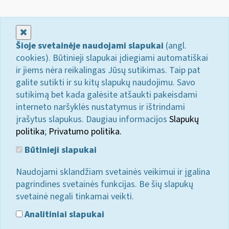
Uždaryti
Šioje svetainėje naudojami slapukai
(angl.
cookies). Būtinieji slapukai įdiegiami automatiškai
ir jiems nėra reikalingas Jūsų sutikimas. Taip pat
galite sutikti ir su kitų slapukų naudojimu. Savo
sutikimą bet kada galėsite atšaukti pakeisdami
interneto naršyklės nustatymus ir ištrindami
įrašytus slapukus. Daugiau informacijos
Slapukų
politika
;
Privatumo politika.
Būtinieji slapukai
Naudojami sklandžiam svetainės veikimui ir įgalina
pagrindines svetainės funkcijas. Be šių slapukų
svetainė negali tinkamai veikti.
Analitiniai slapukai