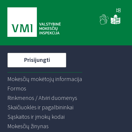
Prisijungti
Mokesčių mokėtojų informacija
Formos
Rinkmenos / Atviri duomenys
Skaičiuoklės ir pagalbininkai
Sąskaitos ir įmokų kodai
Mokesčių žinynas