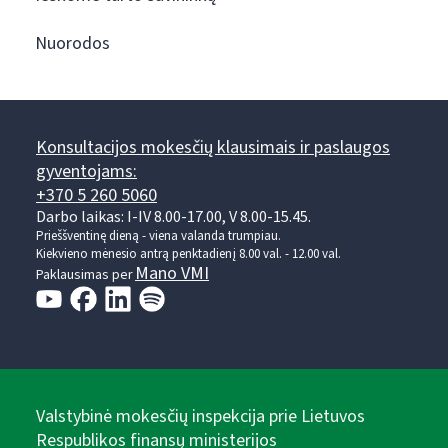
Nuorodos
Konsultacijos mokesčių klausimais ir paslaugos
gyventojams:
+370 5 260 5060
Darbo laikas: I-IV 8.00-17.00, V 8.00-15.45.
Prieššventinę dieną - viena valanda trumpiau.
Kiekvieno mėnesio antrą penktadienį 8.00 val. - 12.00 val.
Mano VMI
Paklausimas per
Valstybinė mokesčių inspekcija prie Lietuvos
Respublikos finansų ministerijos