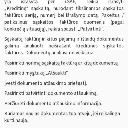
yra išrašytą per i.SAF, reikia išrašyti
„Kreditinę“ sąskaitą, nurodant tikslinamos sąskaitos
faktūros seriją, numerį bei išrašymo datą. Pakeitus /
patikslinus sąskaitos faktūros duomenis (pagal
konkrečią situaciją), reikia spausti „Patvirtinti“.
Sąskaitą faktūrą ir kitus pajamų ir išlaidų dokumentus
galima anuliuoti neišrašant kreditinės sąskaitos
faktūros. Dokumentų anuliavimo veiksmai:
Pasirinkti norimą sąskaitą faktūrą ar kitą dokumentą.
Pasirinkti mygtuką „Atšaukti".
Įvesti dokumento atšaukimo priežastį.
Pasirinkti patvirtinti dokumento atšaukimą.
Peržiūrėti dokumento atšaukimo informaciją.
Kuriamas naujas dokumentas tuo atveju, jei reikalinga
kurti naują.