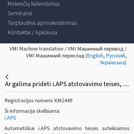
Mokesčių kalendorius
Seminarai
Tarptautinis apmokestinimas
Kontaktai / Apklausa
VMI Machine translation / VMI Машинный перевод /
VMI Машинний переклад (
English
,
Русский
,
Українська
)
Ar galima pridėti i.APS atstovavimo teises, kaip tai padaryti?
Registracijos numeris KM2449
Ši informacija skelbiama:
i.APS
Automatiškai i.APS atstovavimo teisės suteikiamos