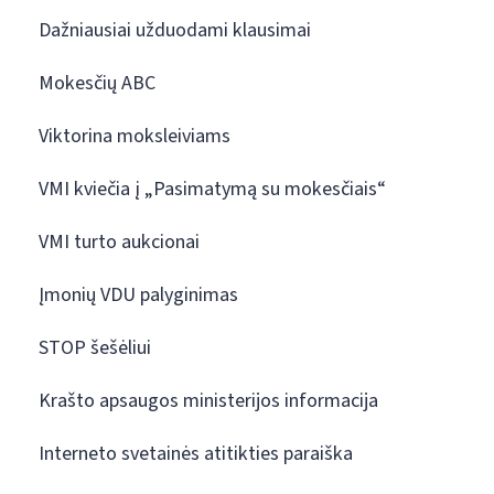
Dažniausiai užduodami klausimai
Mokesčių ABC
Viktorina moksleiviams
VMI kviečia į „Pasimatymą su mokesčiais“
VMI turto aukcionai
Įmonių VDU palyginimas
STOP šešėliui
Krašto apsaugos ministerijos informacija
Interneto svetainės atitikties paraiška