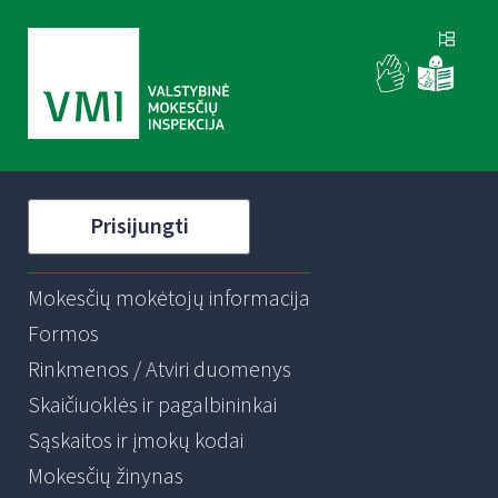
Prisijungti
Mokesčių mokėtojų informacija
Formos
Rinkmenos / Atviri duomenys
Skaičiuoklės ir pagalbininkai
Sąskaitos ir įmokų kodai
Mokesčių žinynas