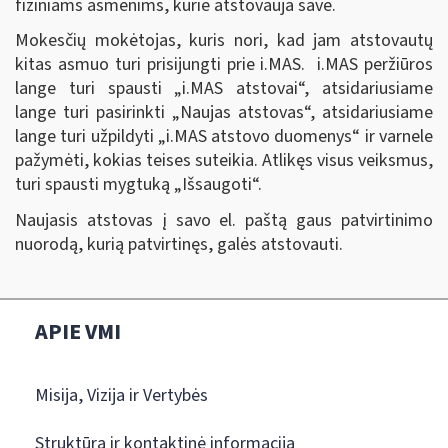
fiziniams asmenims, kurie atstovauja save.
Mokesčių mokėtojas, kuris nori, kad jam atstovautų
kitas asmuo turi prisijungti prie i.MAS. i.MAS peržiūros
lange turi spausti „i.MAS atstovai
“
, atsidariusiame
lange turi pasirinkti „Naujas atstovas
“,
atsidariusiame
lange turi užpildyti „i.MAS atstovo duomenys
“
ir varnele
pažymėti, kokias teises suteikia. Atlikęs visus veiksmus,
turi spausti mygtuką „Išsaugoti
“
.
Naujasis atstovas į savo el. paštą gaus patvirtinimo
nuorodą, kurią patvirtinęs, galės atstovauti.
APIE VMI
Misija, Vizija ir Vertybės
Struktūra ir kontaktinė informacija