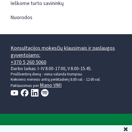
Ieškome turto savininkų
Nuorodos
Konsultacijos mokesčių klausimais ir paslaugos
gyventojams:
+370 5 260 5060
Darbo laikas: I-IV 8.00-17.00, V 8.00-15.45.
Prieššventinę dieną - viena valanda trumpiau.
Kiekvieno mėnesio antrą penktadienį 8.00 val. - 12.00 val.
Mano VMI
Paklausimas per
Valstybinė mokesčių inspekcija prie Lietuvos
U