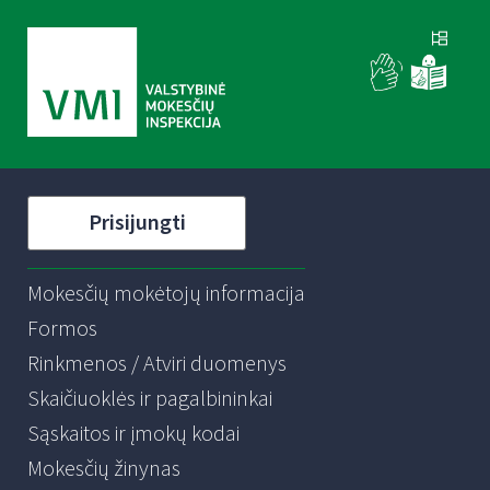
Prisijungti
Mokesčių mokėtojų informacija
Formos
Rinkmenos / Atviri duomenys
Skaičiuoklės ir pagalbininkai
Sąskaitos ir įmokų kodai
Mokesčių žinynas