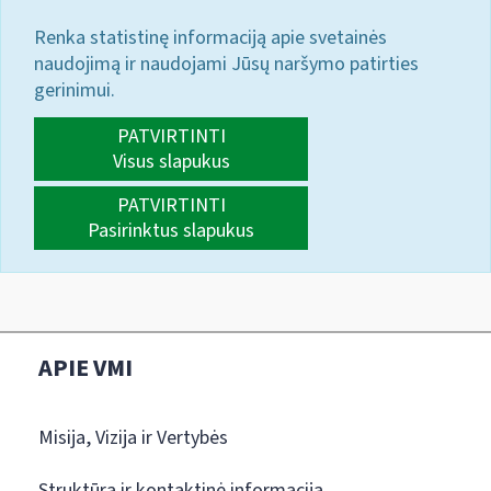
Renka statistinę informaciją apie svetainės
naudojimą ir naudojami Jūsų naršymo patirties
gerinimui.
PATVIRTINTI
Visus slapukus
PATVIRTINTI
Pasirinktus slapukus
APIE VMI
Misija, Vizija ir Vertybės
Struktūra ir kontaktinė informacija