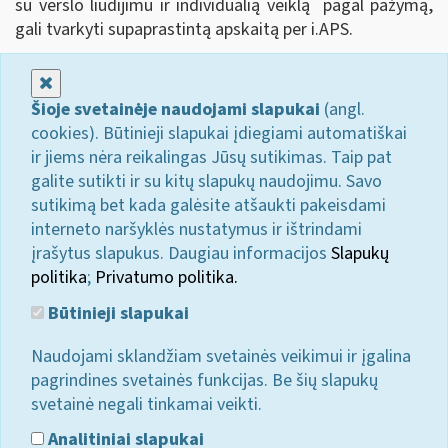
su verslo liudijimu ir individualią veiklą pagal pažymą,
gali tvarkyti supaprastintą apskaitą per i.APS.
Uždaryti
Šioje svetainėje naudojami slapukai
(angl.
cookies). Būtinieji slapukai įdiegiami automatiškai
ir jiems nėra reikalingas Jūsų sutikimas. Taip pat
galite sutikti ir su kitų slapukų naudojimu. Savo
sutikimą bet kada galėsite atšaukti pakeisdami
interneto naršyklės nustatymus ir ištrindami
įrašytus slapukus. Daugiau informacijos
Slapukų
politika
;
Privatumo politika.
Būtinieji slapukai
Naudojami sklandžiam svetainės veikimui ir įgalina
pagrindines svetainės funkcijas. Be šių slapukų
svetainė negali tinkamai veikti.
Analitiniai slapukai