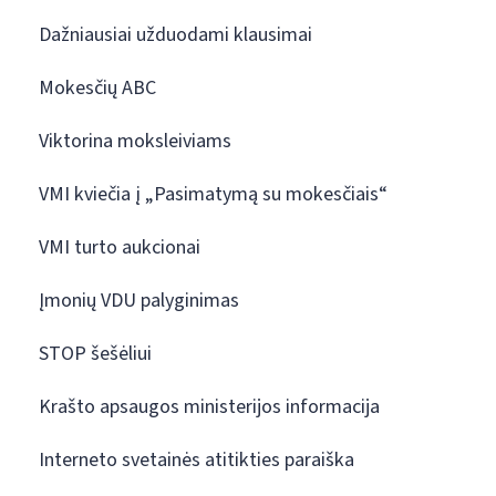
Dažniausiai užduodami klausimai
Mokesčių ABC
Viktorina moksleiviams
VMI kviečia į „Pasimatymą su mokesčiais“
VMI turto aukcionai
Įmonių VDU palyginimas
STOP šešėliui
Krašto apsaugos ministerijos informacija
Interneto svetainės atitikties paraiška