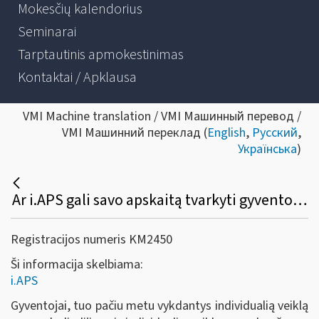
Mokesčių kalendorius
Seminarai
Tarptautinis apmokestinimas
Kontaktai / Apklausa
VMI Machine translation / VMI Машинный перевод /
VMI Машинний переклад (
English
,
Русский
,
Українська
)
Ar i.APS gali savo apskaitą tvarkyti gyventojas, turintis tuo pačiu laikotarpiu verslo liudijimą ir individualią veiklą pagal pažymą?
Registracijos numeris KM2450
Ši informacija skelbiama:
i.APS
Gyventojai, tuo pačiu metu vykdantys individualią veiklą