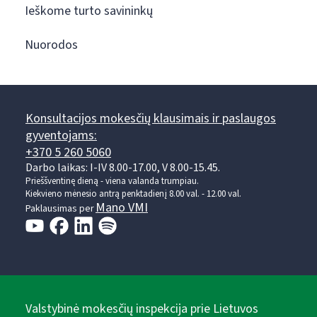
Ieškome turto savininkų
Nuorodos
Konsultacijos mokesčių klausimais ir paslaugos
gyventojams:
+370 5 260 5060
Darbo laikas: I-IV 8.00-17.00, V 8.00-15.45.
Prieššventinę dieną - viena valanda trumpiau.
Kiekvieno mėnesio antrą penktadienį 8.00 val. - 12.00 val.
Mano VMI
Paklausimas per
Valstybinė mokesčių inspekcija prie Lietuvos