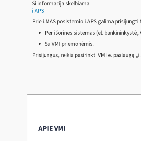
Ši informacija skelbiama:
i.APS
Prie i.MAS posistemio i.APS galima prisijungti 
Per išorines sistemas (el. bankininkystė, 
Su VMI priemonėmis.
Prisijungus, reikia pasirinkti VMI e. paslaugą „
APIE VMI