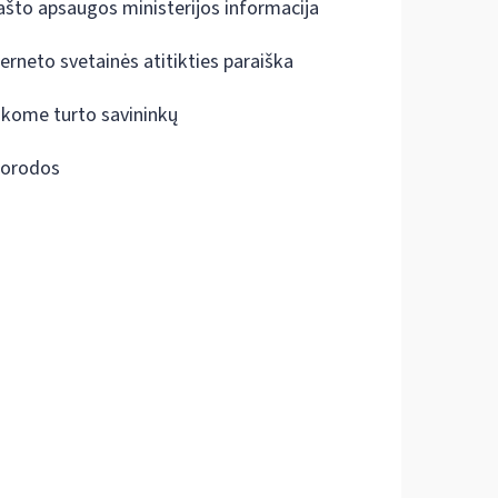
ašto apsaugos ministerijos informacija
terneto svetainės atitikties paraiška
škome turto savininkų
orodos