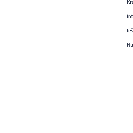
Kr
In
Ie
Nu