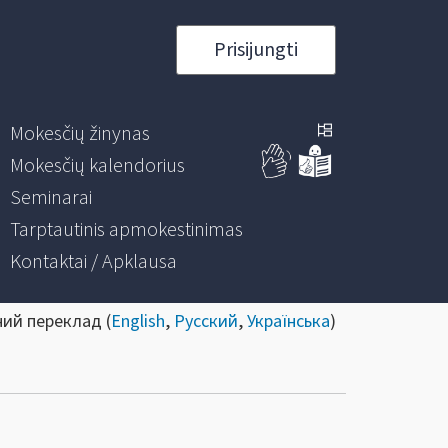
Prisijungti
Mokesčių žinynas
Mokesčių kalendorius
Seminarai
Tarptautinis apmokestinimas
Kontaktai / Apklausa
ний переклад (
English
,
Русский
,
Українська
)