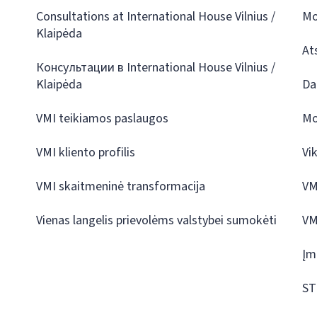
Consultations at International House Vilnius /
Mo
Klaipėda
At
Консультации в International House Vilnius /
Klaipėda
Da
VMI teikiamos paslaugos
Mo
VMI kliento profilis
Vi
VMI skaitmeninė transformacija
VM
Vienas langelis prievolėms valstybei sumokėti
VM
Įm
ST