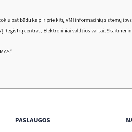
tokiu pat būdu kaip ir prie kitų VMI informacinių sistemų (pvz.
VĮ Registrų centras, Elektroniniai valdžios vartai, Skaitmenin
i.MAS
“
.
PASLAUGOS
N