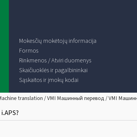
Mokesčių mokėtojų informacija
Formos
Rinkmenos / Atviri duomenys
Skaičiuoklės ir pagalbininkai
Sąskaitos ir įmokų kodai
Machine translation / VMI Машинный перевод / VMI Машин
 i.APS?