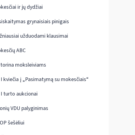
kesčiai ir jų dydžiai
siskaitymas grynaisiais pinigais
žniausiai užduodami klausimai
kesčių ABC
ktorina moksleiviams
I kviečia į „Pasimatymą su mokesčiais“
I turto aukcionai
onių VDU palyginimas
OP šešėliui