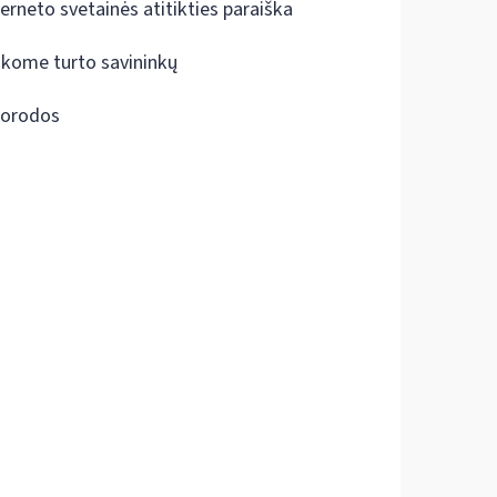
terneto svetainės atitikties paraiška
škome turto savininkų
orodos