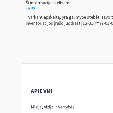
Ši informacija skelbiama:
i.APS
Tvarkant apskaitą, yra galimybė stebėti savo t
inventorizcijos įrašo juodraštį 12-31(YYYY-01-01
APIE VMI
Misija, Vizija ir Vertybės