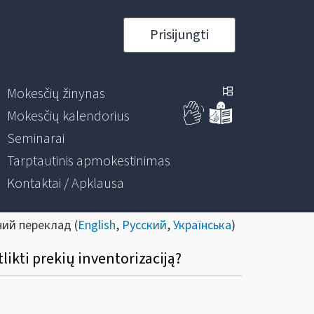
Prisijungti
Mokesčių žinynas
Mokesčių kalendorius
Seminarai
Tarptautinis apmokestinimas
Kontaktai / Apklausa
ний переклад (
English
,
Русский
,
Українська
)
likti prekių inventorizaciją?