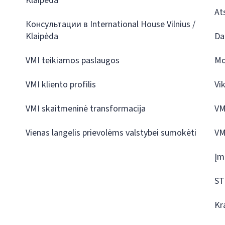
Klaipėda
At
Консультации в International House Vilnius /
Klaipėda
Da
VMI teikiamos paslaugos
Mo
VMI kliento profilis
Vi
VMI skaitmeninė transformacija
VM
Vienas langelis prievolėms valstybei sumokėti
VM
Įm
ST
Kr