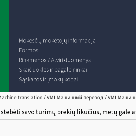
Mokesčių mokėtojų informacija
Formos
Rinkmenos / Atviri duomenys
Skaičiuoklės ir pagalbininkai
Sąskaitos ir įmokų kodai
Machine translation / VMI Машинный перевод / VMI Машин
 stebėti savo turimų prekių likučius, metų gale at