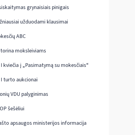
siskaitymas grynaisiais pinigais
žniausiai užduodami klausimai
kesčių ABC
ktorina moksleiviams
I kviečia į „Pasimatymą su mokesčiais“
I turto aukcionai
onių VDU palyginimas
OP šešėliui
ašto apsaugos ministerijos informacija