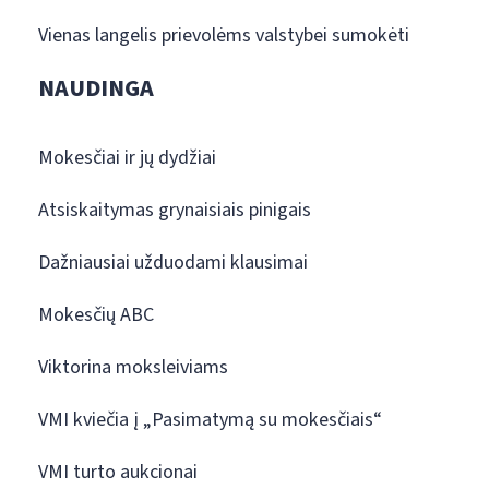
Vienas langelis prievolėms valstybei sumokėti
NAUDINGA
Mokesčiai ir jų dydžiai
Atsiskaitymas grynaisiais pinigais
Dažniausiai užduodami klausimai
Mokesčių ABC
Viktorina moksleiviams
VMI kviečia į „Pasimatymą su mokesčiais“
VMI turto aukcionai