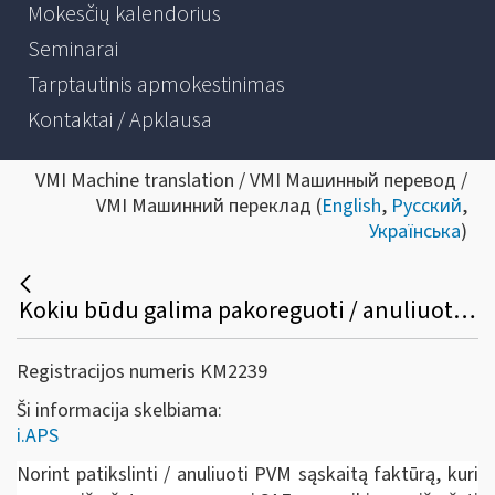
Mokesčių kalendorius
Seminarai
Tarptautinis apmokestinimas
Kontaktai / Apklausa
VMI Machine translation / VMI Машинный перевод /
VMI Машинний переклад (
English
,
Русский
,
Українська
)
Kokiu būdu galima pakoreguoti / anuliuoti jau išrašytą PVM sąskaitą faktūrą /sąskaitą faktūrą ir kitus pajamų ir išlaidų dokumentus?
Registracijos numeris KM2239
Ši informacija skelbiama:
i.APS
Norint patikslinti / anuliuoti PVM sąskaitą faktūrą, kuri