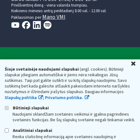
Prieššventinę dieną - viena valanda trumpiau.
Kiekvieno mėnesio antrą penktadienį 8.00 val. - 12.00 val.
Mano VMI
Paklausimas per
Valstybinė mokesčių inspekcija prie Lietuvos
U
Respublikos finansų ministerijos
Šioje svetainėje naudojami slapukai
(angl. cookies). Būtinieji
slapukai įdiegiami automatiškai ir jiems nėra reikalingas Jūsų
Biudžetinė įstaiga. Juridinio asmens kodas — 188659752,
sutikimas. Taip pat galite sutikti ir su kitų slapukų naudojimu. Savo
adresas: Vasario 16-osios g. 14, 01107 Vilnius, Lietuva, el.paštas:
sutikimą bet kada galėsite atšaukti pakeisdami interneto naršyklės
vmi@vmi.lt
, E. pristatymo dėžutės adresas 188659752
nustatymus ir ištrindami įrašytus slapukus. Daugiau informacijos
Duomenys apie Valstybinę mokesčių inspekciją prie Lietuvos
Slapukų politika
;
Privatumo politika.
Respublikos finansų ministerijos kaupiami ir saugomi Juridinių
asmenų registre
Būtinieji slapukai
Naudojami sklandžiam svetainės veikimui ir įgalina pagrindines
svetainės funkcijas. Be šių slapukų svetainė negali tinkamai veikti.
Analitiniai slapukai
Renka statistinę informaciją apie svetainės naudojimą ir