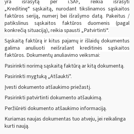
yra išrašytą per i.SAF, reikia išrašyti
„Kreditinę“ sąskaitą, nurodant tikslinamos sąskaitos
faktūros seriją, numerį bei išrašymo datą. Pakeitus /
patikslinus sąskaitos faktūros duomenis (pagal
konkrečią situaciją), reikia spausti „Patvirtinti“.
Sąskaitą faktūrą ir kitus pajamų ir išlaidų dokumentus
galima anuliuoti neišrašant kreditinės sąskaitos
faktūros. Dokumentų anuliavimo veiksmai:
Pasirinkti norimą sąskaitą faktūrą ar kitą dokumentą.
Pasirinkti mygtuką „Atšaukti".
Įvesti dokumento atšaukimo priežastį.
Pasirinkti patvirtinti dokumento atšaukimą.
Peržiūrėti dokumento atšaukimo informaciją.
Kuriamas naujas dokumentas tuo atveju, jei reikalinga
kurti naują.