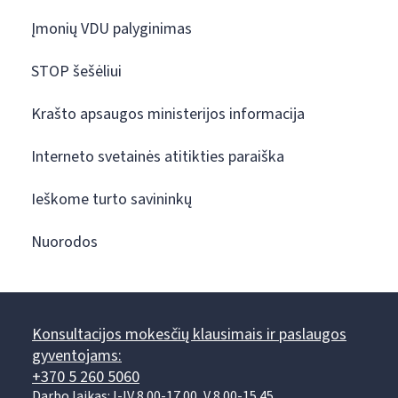
Įmonių VDU palyginimas
STOP šešėliui
Krašto apsaugos ministerijos informacija
Interneto svetainės atitikties paraiška
Ieškome turto savininkų
Nuorodos
Konsultacijos mokesčių klausimais ir paslaugos
gyventojams:
+370 5 260 5060
Darbo laikas: I-IV 8.00-17.00, V 8.00-15.45.