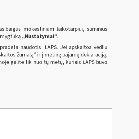
sibaigus mokestiniam laikotarpiui, suminius
us mygtuką
„Nustatymai“
.
 pradėta naudotis i.APS. Jei apskaitos vedliu
kaitos žurnalą“ ir į metinę pajamų deklaraciją,
je galite tik nuo tų metų, kuriais i.APS buvo