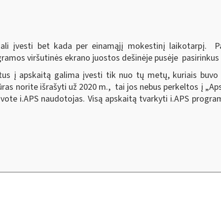
li įvesti bet kada per einamąjį mokestinį laikotarpį. Pa
gramos viršutinės ekrano juostos dešinėje pusėje pasirink
s į apskaitą galima įvesti tik nuo tų metų, kuriais buvo
as norite išrašyti už 2020 m., tai jos nebus perkeltos į „Aps
ote i.APS naudotojas. Visą apskaitą tvarkyti i.APS programo