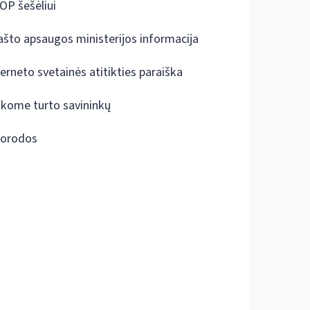
OP šešėliui
ašto apsaugos ministerijos informacija
terneto svetainės atitikties paraiška
škome turto savininkų
orodos