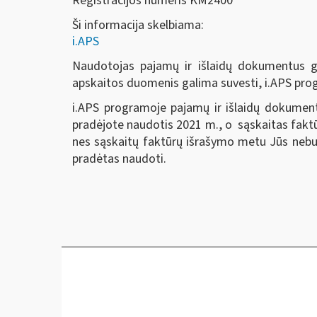
Registracijos numeris KM2400
Ši informacija skelbiama:
i.APS
Naudotojas pajamų ir išlaidų dokumentus ga
apskaitos duomenis galima suvesti, i.APS pro
i.APS programoje pajamų ir išlaidų dokumentu
pradėjote naudotis 2021 m., o sąskaitas faktūr
nes sąskaitų faktūrų išrašymo metu Jūs nebuv
pradėtas naudoti.