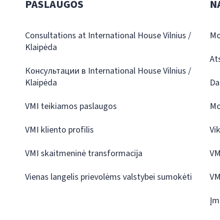
PASLAUGOS
N
Consultations at International House Vilnius /
Mo
Klaipėda
At
Консультации в International House Vilnius /
Klaipėda
Da
VMI teikiamos paslaugos
Mo
VMI kliento profilis
Vi
VMI skaitmeninė transformacija
VM
Vienas langelis prievolėms valstybei sumokėti
VM
Įm