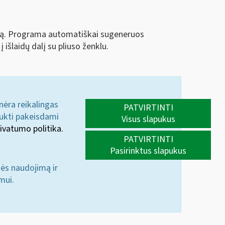
aciją. Programa automatiškai sugeneruos
 išlaidų dalį su pliuso ženklu.
 nėra reikalingas
PATVIRTINTI
aukti pakeisdami
Visus slapukus
ivatumo politika.
PATVIRTINTI
Pasirinktus slapukus
nės naudojimą ir
mui.