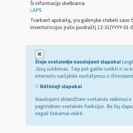
Ši informacija skelbiama:
i.APS
Tvarkant apskaitą, yra galimybė stebėti savo t
inventorizcijos įrašo juodraštį 12-31(YYYY-01-01
Uždaryti
Šioje svetainėje naudojami slapukai
(angl
Jūsų sutikimas. Taip pat galite sutikti ir s
interneto naršyklės nustatymus ir ištrindam
Būtinieji slapukai
Naudojami sklandžiam svetainės veikimui ir 
pagrindines svetainės funkcijas. Be šių slap
negali tinkamai veikti.