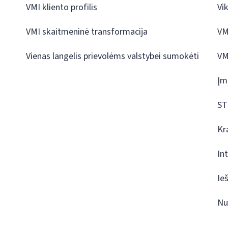
VMI kliento profilis
Vi
VMI skaitmeninė transformacija
VM
Vienas langelis prievolėms valstybei sumokėti
VM
Įm
ST
Kr
In
Ie
Nu