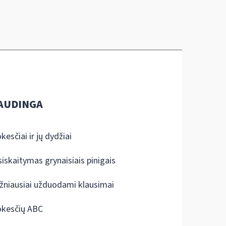
AUDINGA
kesčiai ir jų dydžiai
siskaitymas grynaisiais pinigais
žniausiai užduodami klausimai
kesčių ABC