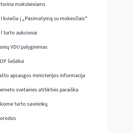
ktorina moksleiviams
I kviečia į „Pasimatymą su mokesčiais“
I turto aukcionai
onių VDU palyginimas
OP šešėliui
ašto apsaugos ministerijos informacija
terneto svetainės atitikties paraiška
škome turto savininkų
orodos