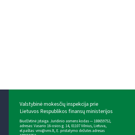
Valstybinė mokesčių inspekcija prie
Lietuvos Respublikos finansų ministerijos
Biudžetinė įstaiga. Juridinio asmens kodas — 188659752,
adresas: Vasario 16-osios g. 14, 01107 Vilnius, Lietuva,
el.paštas:
vmi@vmi.lt
, E. pristatymo dėžutės adresas