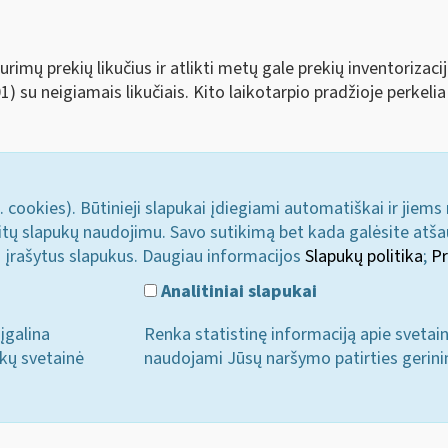
urimų prekių likučius ir atlikti metų gale prekių inventoriz
) su neigiamais likučiais. Kito laikotarpio pradžioje perkelia į
. cookies). Būtinieji slapukai įdiegiami automatiškai ir jiems
u kitų slapukų naudojimu. Savo sutikimą bet kada galėsite atš
i įrašytus slapukus. Daugiau informacijos
Slapukų politika
;
Pr
Analitiniai slapukai
įgalina
Renka statistinę informaciją apie svetai
ukų svetainė
naudojami Jūsų naršymo patirties gerini