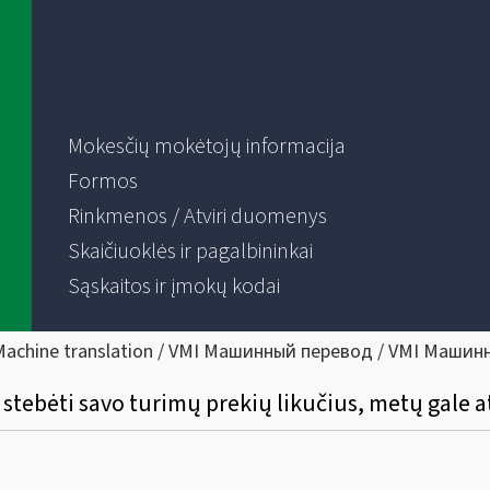
Mokesčių mokėtojų informacija
Formos
Rinkmenos / Atviri duomenys
Skaičiuoklės ir pagalbininkai
Sąskaitos ir įmokų kodai
Machine translation / VMI Машинный перевод / VMI Машин
 stebėti savo turimų prekių likučius, metų gale at