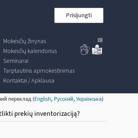
Prisijungti
Mokesčių žinynas
Mokesčių kalendorius
Seminarai
Tarptautinis apmokestinimas
Kontaktai / Apklausa
ний переклад (
English
,
Русский
,
Українська
)
likti prekių inventorizaciją?