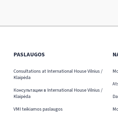
PASLAUGOS
N
Consultations at International House Vilnius /
Mo
Klaipėda
At
Консультации в International House Vilnius /
Klaipėda
Da
VMI teikiamos paslaugos
Mo